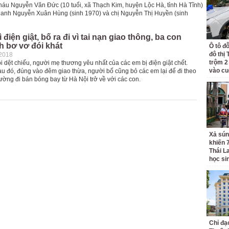
cháu Nguyễn Văn Đức (10 tuổi, xã Thạch Kim, huyện Lộc Hà, tỉnh Hà Tĩnh)
à anh Nguyễn Xuân Hùng (sinh 1970) và chị Nguyễn Thị Huyền (sinh
 điện giật, bố ra đi vì tai nạn giao thông, ba con
h bơ vơ đói khát
Ô tô đ
đô thị
-2018
trộm 2
i dệt chiếu, người mẹ thương yêu nhất của các em bị điện giật chết.
vào cu
u đó, đúng vào đêm giao thừa, người bố cũng bỏ các em lại để đi theo
ường đi bán bóng bay từ Hà Nội trở về với các con.
Xả sún
khiến 
Thái L
học si
Chỉ đạ