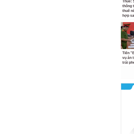
Thuế: 
thông 
thuế n
hợp s
Tiến "
vụ án 
trái p