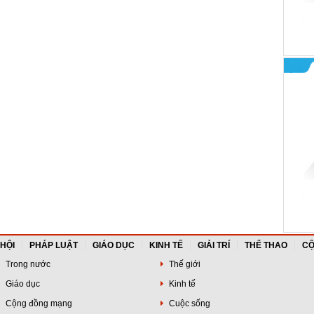
 HỘI
PHÁP LUẬT
GIÁO DỤC
KINH TẾ
GIẢI TRÍ
THỂ THAO
CỘ
Trong nước
Thế giới
Giáo dục
Kinh tế
Cộng đồng mạng
Cuộc sống