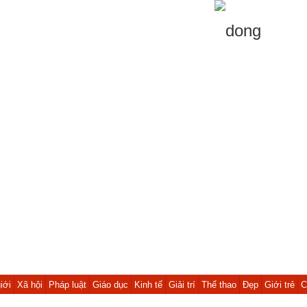
iới
Xã hội
Pháp luật
Giáo dục
Kinh tế
Giải trí
Thể thao
Đẹp
Giới trẻ
C