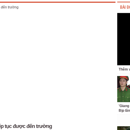
BÀI Đ
Thêm v
'Giang
Bịp lã
iếp tục được đến trường