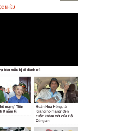
ỌC NHIỀU
ụ bảo mẫu bị tố đánh trẻ
 hồ mạng' Tiến
Huấn Hoa Hồng, từ
nh 8 năm tù
'giang hồ mạng' đến
cuộc khám xét của Bộ
Công an