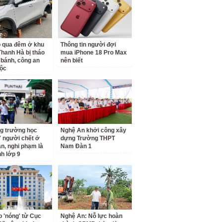
ỗ qua đêm ở khu
Thông tin người đợi
 Thanh Hà bị tháo
mua iPhone 18 Pro Max
 bánh, công an
nên biết
ộc
g trường học
Nghệ An khởi công xây
7 người chết ở
dựng Trường THPT
an, nghi phạm là
Nam Đàn 1
nh lớp 9
o 'nóng' từ Cục
Nghệ An: Nỗ lực hoàn