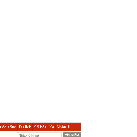
uộc sống
Du lịch
Số hóa
Xe
Nhân ái