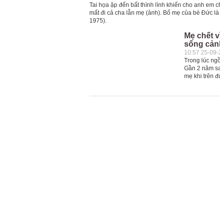
Tai họa ập đến bất thình lình khiến cho anh em 
mất đi cả cha lẫn mẹ (ảnh). Bố mẹ của bé Đức l
1975).
Mẹ chết vì
sống cản
10:57 25-09
Trong lúc ngồ
Gần 2 năm sa
mẹ khi trên đ