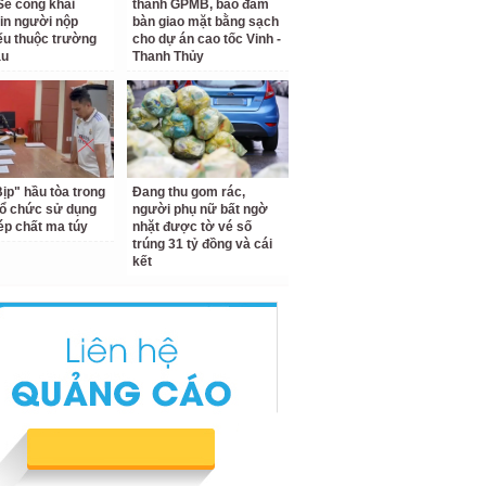
Sẽ công khai
thành GPMB, bảo đảm
tin người nộp
bàn giao mặt bằng sạch
ếu thuộc trường
cho dự án cao tốc Vinh -
au
Thanh Thủy
Bịp" hầu tòa trong
Đang thu gom rác,
tổ chức sử dụng
người phụ nữ bất ngờ
hép chất ma túy
nhặt được tờ vé số
trúng 31 tỷ đồng và cái
kết