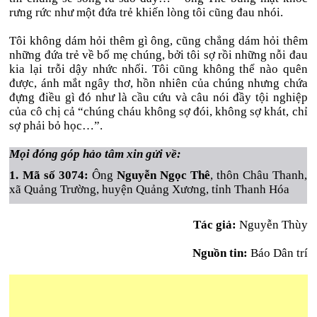
rưng rức như một đứa trẻ khiến lòng tôi cũng đau nhói.
Tôi không dám hỏi thêm gì ông, cũng chẳng dám hỏi thêm
những đứa trẻ về bố mẹ chúng, bởi tôi sợ rồi những nỗi đau
kia lại trỗi dậy nhức nhối. Tôi cũng không thể nào quên
được, ánh mắt ngây thơ, hồn nhiên của chúng nhưng chứa
đựng điều gì đó như là cầu cứu và câu nói đầy tội nghiệp
của cô chị cả “chúng cháu không sợ đói, không sợ khát, chỉ
sợ phải bỏ học…”.
Mọi đóng góp hảo tâm xin gửi về:
1. Mã số 3074:
Ông
Nguyễn Ngọc Thê
, thôn Châu Thanh,
xã Quảng Trường, huyện Quảng Xương, tỉnh Thanh Hóa
Tác giả:
Nguyễn Thùy
Nguồn tin:
Báo Dân trí