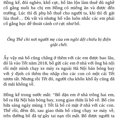
Hồng kể, đói nghèo, khổ cực, bố lăn lộn làm thuê đủ nghề
cố gắng nuôi ba chị em Hồng có miếng ăn và được đến
trường. Lúc thì đi phụ hồ thuê cho người ta, khi thì đi gặt
lúa thuê… Dù vất vả nhưng bố vẫn luôn nhắc các em phải
cố gắng học để thoát cảnh cơ cực như bố.
Ông Thê chỉ nơi người mẹ của em ngồi dệt chiếu bị điện
giật chết.
Ấy vậy mà bố cũng chẳng ở thêm với các em được bao lâu,
đó là vào Tết năm 2018, bố gửi các em ở nhà với ông bà nội
rồi một mình chạy xe máy ra ngoài Hà Nội bán bóng bay
với ý định có thêm thu nhập cho các con có một cái Tết
tươm tất. Nhưng rồi Tết đó, người cha khốn khổ ấy cũng đã
đi mãi không về.
Hồng kể trong nước mắt: “Bố dặn em ở nhà trông hai em,
bố ra Hà Nội bán bóng bay, xong giao thừa là bố về. Bố còn
hứa sáng ngày mùng 1 Tết là bố có mặt ở nhà với các con.
Thế rồi, đêm đó, sau giao thừa bố cũng chạy xe máy về,
trên đường bố đã tự gây tai nạn rồi mất. Bố được người ta