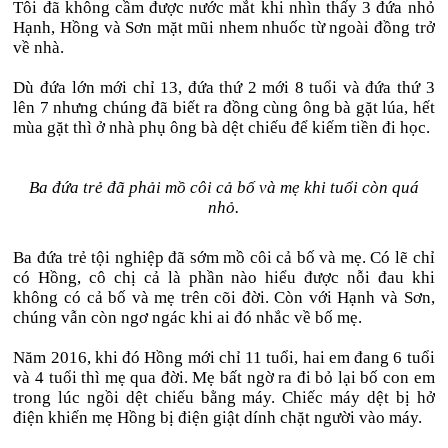
Tôi đã không cầm được nước mắt khi nhìn thấy 3 đứa nhỏ
Hạnh, Hồng và Sơn mặt mũi nhem nhuốc từ ngoài đồng trở
về nhà.
Dù đứa lớn mới chỉ 13, đứa thứ 2 mới 8 tuổi và đứa thứ 3
lên 7 nhưng chúng đã biết ra đồng cùng ông bà gặt lúa, hết
mùa gặt thì ở nhà phụ ông bà dệt chiếu để kiếm tiền đi học.
Ba đứa trẻ đã phải mồ côi cả bố và mẹ khi tuổi còn quá
nhỏ.
Ba đứa trẻ tội nghiệp đã sớm mồ côi cả bố và mẹ. Có lẽ chỉ
có Hồng, cô chị cả là phần nào hiểu được nỗi đau khi
không có cả bố và mẹ trên cõi đời. Còn với Hạnh và Sơn,
chúng vẫn còn ngơ ngác khi ai đó nhắc về bố mẹ.
Năm 2016, khi đó Hồng mới chỉ 11 tuổi, hai em đang 6 tuổi
và 4 tuổi thì mẹ qua đời. Mẹ bất ngờ ra đi bỏ lại bố con em
trong lúc ngồi dệt chiếu bằng máy. Chiếc máy dệt bị hở
điện khiến mẹ Hồng bị điện giật dính chặt người vào máy.