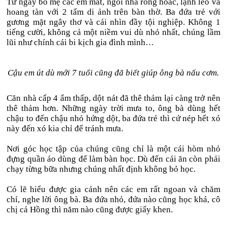
Từ ngày bố mẹ các em mất, ngôi nhà rỗng hoác, lạnh lẽo và
hoang tàn với 2 tấm di ảnh trên bàn thờ. Ba đứa trẻ với
gương mặt ngây thơ và cái nhìn đầy tội nghiệp. Không 1
tiếng cười, không cả một niềm vui dù nhỏ nhất, chúng lầm
lũi như chính cái bi kịch gia đình mình…
Cậu em út dù mới 7 tuổi cũng đã biết giúp ông bà nấu cơm.
Căn nhà cấp 4 ẩm thấp, dột nát đã thê thảm lại càng trở nên
thê thảm hơn. Những ngày trời mưa to, ông bà dùng hết
chậu to đến chậu nhỏ hứng dột, ba đứa trẻ thì cứ nép hết xó
này đến xó kia chỉ để tránh mưa.
Nơi góc học tập của chúng cũng chỉ là một cái hòm nhỏ
đựng quần áo dùng để làm bàn học. Dù đến cái ăn còn phải
chạy từng bữa nhưng chúng nhất định không bỏ học.
Có lẽ hiểu được gia cảnh nên các em rất ngoan và chăm
chỉ, nghe lời ông bà. Ba đứa nhỏ, đứa nào cũng học khá, cô
chị cả Hồng thì năm nào cũng được giấy khen.