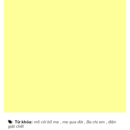
Từ khóa:
mồ côi bố mẹ
,
mẹ qua đời
,
Ba chị em
,
điện
giật chết