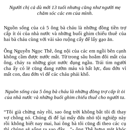
Người chị cả dù mới 13 tuổi nhưng cũng như người mẹ
chăm sóc các em của mình.
Nguồn sống của cả 5 ông bà cháu là những đồng tiền trợ
cấp ít ỏi của nhà nước và những buổi ghim chiếu thuê của
hai bà cháu cùng với vài sào ruộng cấy để lấy gạo ăn.
Ông Nguyễn Ngọc Thê, ông nội của các em ngồi bên cạnh
không cầm được nước mắt. Từ trong sâu hoắm đôi mắt của
ông, chảy ra những giọt nước đụng ngầu. Trái tim người
cha ấy có lẽ cũng đang rướm máu và bất lực, đau đớn vì
mất con, đau đớn vì để các cháu phải khổ.
Nguồn sống của 5 ông bà cháu là những đồng trợ cấp ít ỏi
của nhà nước và những buổi ghim chiếu thuê cho người ta.
“Tôi già chừng này rồi, sao ông trời không bắt tôi đi thay
vợ chồng nó. Chúng đi để lại mấy đứa nhỏ tội nghiệp này
rồi không biết nay mai, hai ông bà tôi cũng đi theo các cụ
thì chúng sẽ sống ra sao đây…”- ông Thê bưng mặt khóc