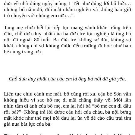
đưa về nhà đúng ngày mùng 1 Tết như đúng lời bố hứa…
nhưng bố nằm đó, đôi mắt nhắm nghiền và không bao giờ
trò chuyện với chúng em nữa…”.
Tang mẹ chưa hết lại tiếp tục mang vành khăn trắng trên
đầu, chỗ dựa duy nhất của ba đứa trẻ tội nghiệp là ông bà
nội đã ngoài 80 tuổi. Ba đứa trẻ không sợ đói, không sợ
khát, chúng chỉ sợ không được đến trường đi học như bạn
bè cùng trang lứa.
Chỗ dựa duy nhất của các em là ông bà nội đã già yếu
.
Liên tục chịu cảnh mẹ mất, bố cũng rời xa, cậu bé Sơn vẫn
không hiểu vì sao bố mẹ đi mãi chẳng thấy về. Mỗi lần
nhìn tấm di ảnh của bố mẹ, em lại hỏi bà “bố mẹ con đi đâu
rồi bà?”. Không trả lời được câu hỏi của cháu, bà nội bưng
mặt khóc như thể mọi nỗi đau lại ùa về để cào cấu trái tim
già nua bất lực của bà.