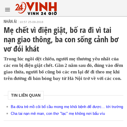
NHÂN ÁI
10:57 25-09-2018
Mẹ chết vì điện giật, bố ra đi vì tai
nạn giao thông, ba con sống cảnh bơ
vơ đói khát
Trong lúc ngồi dệt chiếu, người mẹ thương yêu nhất của
các em bị điện giật chết. Gần 2 năm sau đó, đúng vào đêm
giao thừa, người bố cũng bỏ các em lại để đi theo mẹ khi
trên đường đi bán bóng bay từ Hà Nội trở về với các con.
TIN LIÊN QUAN
Ba đứa trẻ mồ côi bố cầu mong mẹ khỏi bệnh để được... tới trường
Cha tai nạn mê man, con thơ "lạc" mẹ không nơi bấu víu