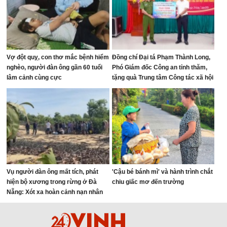
Vợ đột quỵ, con thơ mắc bệnh hiểm
Đồng chí Đại tá Phạm Thành Long,
nghèo, người đàn ông gần 60 tuổi
Phó Giám đốc Công an tỉnh thăm,
lâm cảnh cùng cực
tặng quà Trung tâm Công tác xã hội
tỉnh
Vụ người đàn ông mất tích, phát
'Cậu bé bánh mì' và hành trình chắt
hiện bộ xương trong rừng ở Đà
chiu giấc mơ đến trường
Nẵng: Xót xa hoàn cảnh nạn nhân