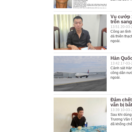
Vụ cướp 1
trốn san
13:51 20-03
Công an tỉnh
đá thiên thạc
ngoài.
Hàn Quốc
13:42 17-03
Cảnh sát Hàn
công dân nướ
ngoái.
Đâm chết
vẫn bị bắ
13:39 10-03
Sau khi dùng
Trương Văn Gi
đã khống chế