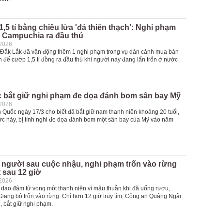
,5 tỉ bằng chiêu lừa 'đá thiên thạch': Nghi phạm
g Campuchia ra đầu thú
-2026
 Đắk Lắk đã vận động thêm 1 nghi phạm trong vụ dàn cảnh mua bán
h để cướp 1,5 tỉ đồng ra đầu thú khi người này đang lẩn trốn ở nước
 bắt giữ nghi phạm đe dọa đánh bom sân bay Mỹ
-2026
 Quốc ngày 17/3 cho biết đã bắt giữ nam thanh niên khoảng 20 tuổi,
c này, bị tình nghi đe dọa đánh bom một sân bay của Mỹ vào năm
 người sau cuộc nhậu, nghi phạm trốn vào rừng
t sau 12 giờ
-2026
 dao đâm tử vong một thanh niên vì mâu thuẫn khi đã uống rượu,
ang bỏ trốn vào rừng. Chỉ hơn 12 giờ truy tìm, Công an Quảng Ngãi
, bắt giữ nghi phạm.