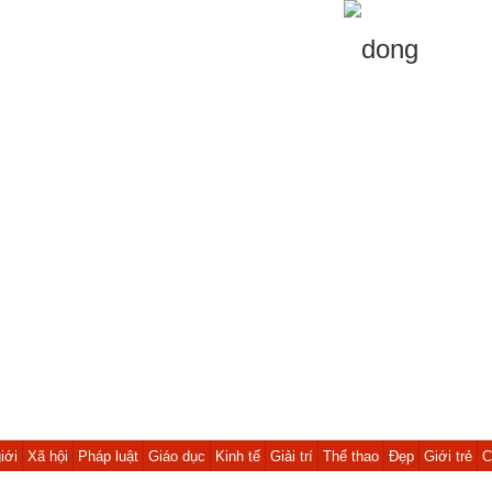
iới
Xã hội
Pháp luật
Giáo dục
Kinh tế
Giải trí
Thể thao
Đẹp
Giới trẻ
C