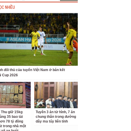
ỌC NHIỀU
nh đối thủ của tuyển Việt Nam ở bán kết
 Cup 2026
 Thu giữ 15kg
Tuyên 3 án tử hình, 7 án
ùng 35 bao tải
chung thân trong đường
ơn 78 tỷ đồng
dây ma túy liên tỉnh
ặt trong nhà một
i xế xe buýt