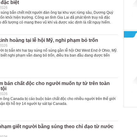
 đặc biệt
-2026
 súng bắn chết một người đàn ông tại khu vực rừng sâu, Dương Quý
ốn khỏi hiện trường. Công an tỉnh Gia Lai đã phát lệnh truy nã đặc
o đối tượng có mang theo vũ khí và được xác định là rất nguy hiểm.
inh hoàng tại lễ hội Mỹ, nghi phạm bỏ trốn
-2026
ười bị bắn khi hai tay súng nổ súng gần lễ hội Old West End ở Ohio, Mỹ.
biết nghi phạm vẫn đang bỏ trốn, điều tra ban đầu đang được tiến
m bán chất độc cho người muốn tự tử trên toàn
tội
-2026
n ông Canada bị cáo buộc bán chất độc cho nhiều người trên thế giới
hận tội hỗ trợ 14 người tự sát tại Canada.
phạm giết người bằng súng theo chỉ đạo từ nước