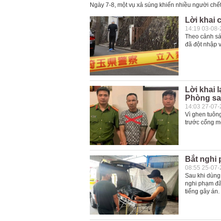
Ngày 7-8, một vụ xả súng khiến nhiều người chết 
Lời khai 
14:19 03-08
Theo cảnh sá
đã đột nhập v
Lời khai 
Phòng sau
14:03 27-07
Vì ghen tuôn
trước cổng m
Bắt nghi
08:55 25-07
Sau khi dùng
nghi phạm đã
tiếng gây án.