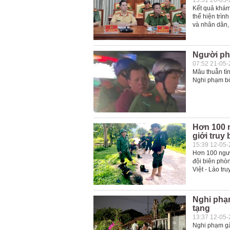
15:31 26-05
Kết quả khám
thể hiện trìn
và nhân dân,
Người phụ
07:52 21-05
Mâu thuẫn tì
Nghi phạm bỏ 
Hơn 100 
giới truy
15:39 12-05
Hơn 100 ngườ
đội biên phò
Việt - Lào tr
Nghi phạ
tạng
13:37 12-05
Nghi phạm gâ