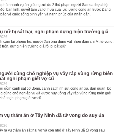
-2026
 phá nhanh vụ án giết người do 2 thủ phạm người Samoa thực hiện
h độ, bản lĩnh, quyết tâm và lời hứa của lực lượng công an trước Đảng
 bảo vệ cuộc sống bình yên và hạnh phúc của nhân dân.
 nữ bị sát hại, nghi phạm dựng hiện trường giả
-2026
nh cảm tại phòng trọ, người đàn ông dùng vật nhọn đâm chị M. tử vong.
trốn, dựng hiện trường giả rồi bị bắt giữ
người cùng chó nghiệp vụ vây ráp vùng rừng biên
 bắt nghi phạm giết vợ cũ
-2026
i gồm cảnh sát cơ động, cảnh sát hình sự, công an xã, dân quân, bộ
ng cùng chó nghiệp vụ đã được huy động vây ráp vùng rừng biên giới
uy bắt nghi phạm giết vợ cũ.
m vụ thảm án ở Tây Ninh đã tử vong do suy đa
-2026
y ra vụ thảm án sát hại vợ và con nhỏ ở Tây Ninh đã tử vong sau