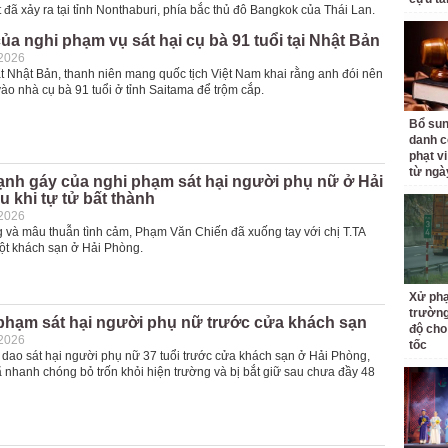
đã xảy ra tại tỉnh Nonthaburi, phía bắc thủ đô Bangkok của Thái Lan.
của nghi phạm vụ sát hại cụ bà 91 tuổi tại Nhật Bản
-2026
t Nhật Bản, thanh niên mang quốc tịch Việt Nam khai rằng anh đói nên
ào nhà cụ bà 91 tuổi ở tỉnh Saitama để trộm cắp.
Bổ sun
danh c
phạt v
từ ngà
lạnh gáy của nghi phạm sát hại người phụ nữ ở Hải
 khi tự tử bất thành
-2026
g và mâu thuẫn tình cảm, Phạm Văn Chiến đã xuống tay với chị T.TA
ột khách sạn ở Hải Phòng.
Xử phạ
trường
 phạm sát hại người phụ nữ trước cửa khách sạn
độ cho
-2026
tốc
 dao sát hại người phụ nữ 37 tuổi trước cửa khách sạn ở Hải Phòng,
 nhanh chóng bỏ trốn khỏi hiện trường và bị bắt giữ sau chưa đầy 48