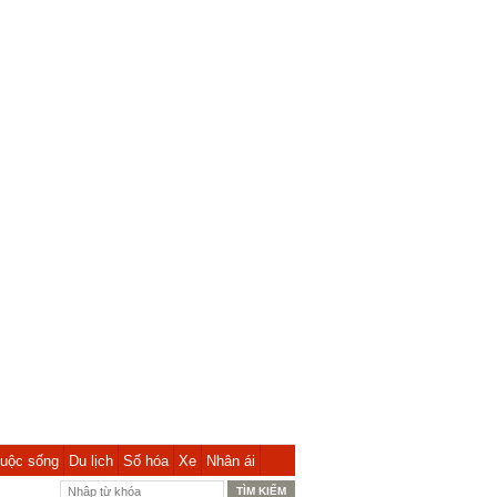
uộc sống
Du lịch
Số hóa
Xe
Nhân ái