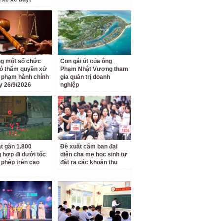
g một số chức
Con gái út của ông
ó thẩm quyền xử
Phạm Nhật Vượng tham
i phạm hành chính
gia quản trị doanh
y 26/9/2026
nghiệp
t gần 1.800
Đề xuất cấm ban đại
 hợp đi dưới tốc
diện cha mẹ học sinh tự
 phép trên cao
đặt ra các khoản thu