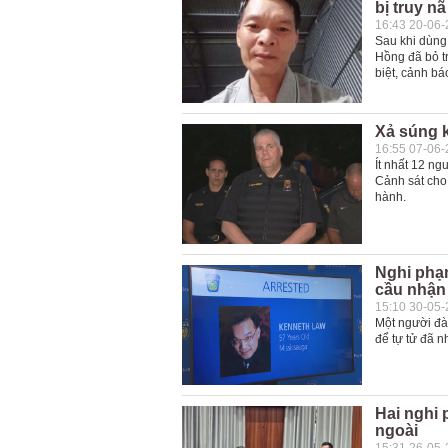
bị truy nã
16:43 20-06
Sau khi dùng
Hồng đã bỏ tr
biệt, cảnh bá
Xả súng k
16:55 07-06
Ít nhất 12 ng
Cảnh sát cho 
hành.
Nghi phạ
cầu nhận 
15:10 30-05
Một người đà
để tự tử đã n
Hai nghi 
ngoài