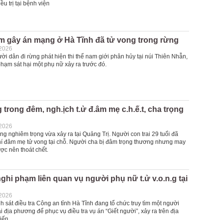
ều trị tại bệnh viện
m gây án mạng ở Hà Tĩnh đã tử vong trong rừng
-2026
ời dân đi rừng phát hiện thi thể nam giới phân hủy tại núi Thiên Nhẫn,
phạm sát hại một phụ nữ xảy ra trước đó.
 trong đêm, ngh.ịch t.ử đ.âm mẹ c.h.ế.t, cha trọng
-2026
g nghiêm trọng vừa xảy ra tại Quảng Trị. Người con trai 29 tuổi đã
í đâm mẹ tử vong tại chỗ. Người cha bị đâm trọng thương nhưng may
ợc nên thoát chết.
nghi phạm liên quan vụ người phụ nữ t.ử v.o.n.g tại
-2026
sát điều tra Công an tỉnh Hà Tĩnh đang tổ chức truy tìm một người
ại địa phương để phục vụ điều tra vụ án “Giết người”, xảy ra trên địa
iến.