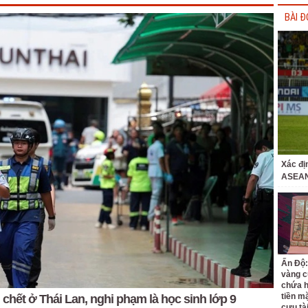
BÀI Đ
Xác đị
ASEAN
Ấn Độ:
vàng c
chứa h
tiền m
chết ở Thái Lan, nghi phạm là học sinh lớp 9
cựu tà