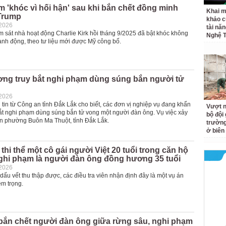
 'khóc vì hối hận' sau khi bắn chết đồng minh
Khai m
Trump
khảo c
-2026
tài nă
 sát nhà hoạt động Charlie Kirk hồi tháng 9/2025 đã bật khóc không
Nghệ T
ành động, theo tư liệu mới được Mỹ công bố.
ơng truy bắt nghi phạm dùng súng bắn người tử
-2026
g tin từ Công an tỉnh Đắk Lắk cho biết, các đơn vị nghiệp vụ đang khẩn
Vượt n
bắt nghi phạm dùng súng bắn tử vong một người đàn ông. Vụ việc xảy
bộ đội
bàn phường Buôn Ma Thuột, tỉnh Đắk Lắk.
trường 
ở biên
 thi thể một cô gái người Việt 20 tuổi trong căn hộ
ghi phạm là người đàn ông đồng hương 35 tuổi
-2026
dấu vết thu thập được, các điều tra viên nhận định đây là một vụ án
êm trọng.
bắn chết người đàn ông giữa rừng sâu, nghi phạm