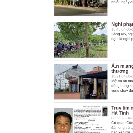
nhiều ngày đi
Nghi phạ
16:45 04-05
Sáng 4/5, ngư
nghi là nghi 
Á.n m.ạng
thương
10:21 04-05
Một vụ án mạn
dùng hung kh
vùng chạy đư
Truy tìm 
Hà Tĩnh
08:56 28-04
Cơ quan Cảnh 
đàn ông trú t
bàn xã Sơn T