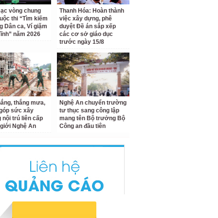
ạc vòng chung
Thanh Hóa: Hoàn thành
uộc thi “Tìm kiếm
việc xây dựng, phê
ng Dân ca, Ví giặm
duyệt Đề án sắp xếp
ĩnh” năm 2026
các cơ sở giáo dục
trước ngày 15/8
ắng, thắng mưa,
Nghệ An chuyển trường
 góp sức xây
tư thục sang công lập
nội trú liên cấp
mang tên Bộ trưởng Bộ
 giới Nghệ An
Công an đầu tiên