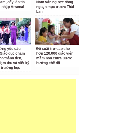
am, dấy lên tin
Nam vẫn ngược dòng
a nhập Arsenal
ngoạn mục trước Thái
Lan
ớng yêu cầu
Đề xuất trợ cấp cho
Giáo dục chấm
hơn 120.000 giáo viên
nh thành tích,
mầm non chưa được
lạm thu và siết kỷ
hưởng chế độ
 trường học