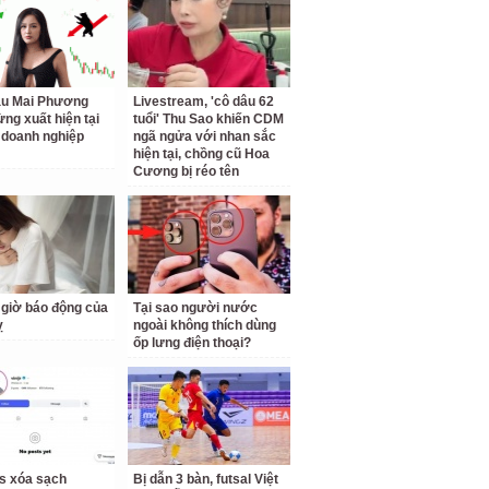
ậu Mai Phương
Livestream, 'cô dâu 62
ừng xuất hiện tại
tuổi' Thu Sao khiến CDM
doanh nghiệp
ngã ngửa với nhan sắc
hiện tại, chồng cũ Hoa
Cương bị réo tên
giờ báo động của
Tại sao người nước
ỵ
ngoài không thích dùng
ốp lưng điện thoại?
us xóa sạch
Bị dẫn 3 bàn, futsal Việt