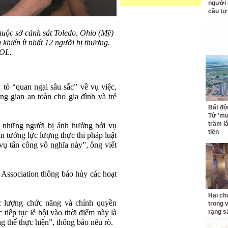
người 
cầu tự
huộc sở cảnh sát Toledo, Ohio (Mỹ)
g khiến ít nhất 12 người bị thương.
OL.
ỏ “quan ngại sâu sắc” về vụ việc,
g gian an toàn cho gia đình và trẻ
Bất độ
Từ 'mu
trầm l
ả những người bị ảnh hưởng bởi vụ
tiền
in tưởng lực lượng thực thi pháp luật
vụ tấn công vô nghĩa này”, ông viết
Association thông báo hủy các hoạt
Hai ch
ực lượng chức năng và chính quyền
trong 
 tiếp tục lễ hội vào thời điểm này là
rạng s
g thể thực hiện”, thông báo nêu rõ.