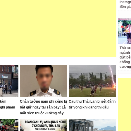
Instagr
đồn gi
Thủ tư
ngành 
dứt bệ
chống 
cương
 tâm
Chân tướng nam phi công bị
Cầu thủ Thái Lan bị sét đánh
nghi phạm
bắt giữ ngay tại sân bay: Là
tử vong khi đang thi đấu
mắt xích thuộc đường dây
buôn bán ma túy quốc tế