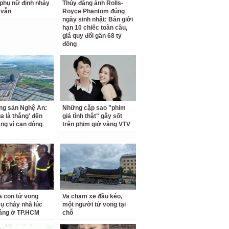
phụ nữ định nhảy
Thúy đăng ảnh Rolls-
 vẫn
Royce Phantom đúng
ngày sinh nhật: Bản giới
hạn 10 chiếc toàn cầu,
giá quy đổi gần 68 tỷ
đồng
ng sản Nghệ An:
Những cặp sao "phim
a là thắng' đến
giả tình thật" gây sốt
ắng vì cạn dòng
trên phim giờ vàng VTV
a con tử vong
Va chạm xe đầu kéo,
vụ cháy nhà lúc
một người tử vong tại
áng ở TP.HCM
chỗ