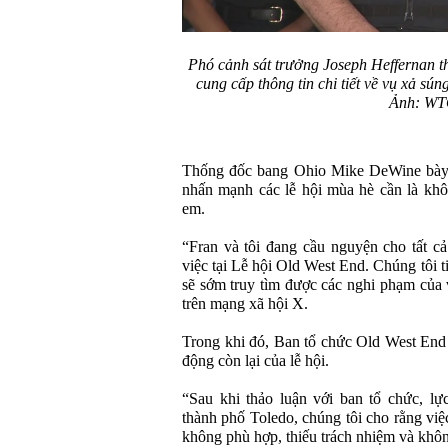
Phó cảnh sát trưởng Joseph Heffernan t
cung cấp thông tin chi tiết về vụ xả sún
Ảnh: WT
Thống đốc bang Ohio Mike DeWine bày t
nhấn mạnh các lễ hội mùa hè cần là khôn
em.
“Fran và tôi đang cầu nguyện cho tất c
việc tại Lễ hội Old West End. Chúng tôi t
sẽ sớm truy tìm được các nghi phạm của 
trên mạng xã hội X.
Trong khi đó, Ban tổ chức Old West End 
động còn lại của lễ hội.
“Sau khi thảo luận với ban tổ chức, l
thành phố Toledo, chúng tôi cho rằng việc
không phù hợp, thiếu trách nhiệm và khôn