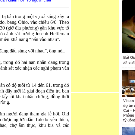
dan khiến hơn 70 người chết
ã bị bắn trong một vụ xả súng xảy ra
edo, bang Ohio, vào chiều 6/6. Theo
h30 (giờ địa phương) gần khu vực tổ
ó cảnh sát trưởng Joseph Heffernan
, nhiều khả năng “bắn vào nhau”.
đang đấu súng với nhau”, ông nói.
Bắt Gi
g, trong đó hai nạn nhân đang trong
đề xuấ
 cảnh sát xác nhận các nghi phạm vẫn
n có độ tuổi từ 14 đến 61, trong đó
h đây mới là giai đoạn điều tra ban
 lấy lời khai nhân chứng, đồng thời
Vì sao
rường.
dự án 
Cai – 
ăm người đang tham gia lễ hội. Old
Phòng 
n được người dân Toledo yêu thích,
tỷ đồn
hạc, chợ ẩm thực, khu bia và các