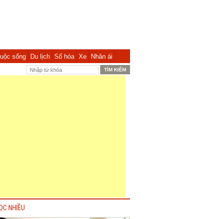
uộc sống
Du lịch
Số hóa
Xe
Nhân ái
ỌC NHIỀU