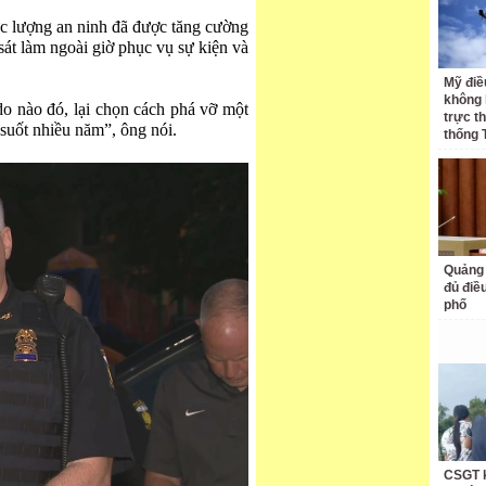
ực lượng an ninh đã được tăng cường
sát làm ngoài giờ phục vụ sự kiện và
Mỹ điề
không 
 do nào đó, lại chọn cách phá vỡ một
trực t
suốt nhiều năm”, ông nói.
thống 
Quảng 
đủ điề
phố
CSGT k