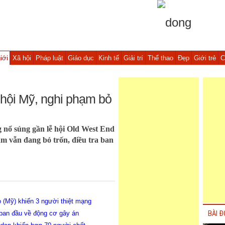
iới
Xã hội
Pháp luật
Giáo dục
Kinh tế
Giải trí
Thể thao
Đẹp
Giới trẻ
C
 hội Mỹ, nghi phạm bỏ
ng nổ súng gần lễ hội Old West End
ạm vẫn đang bỏ trốn, điều tra ban
o (Mỹ) khiến 3 người thiệt mạng
ộ ban đầu về động cơ gây án
BÀI Đ