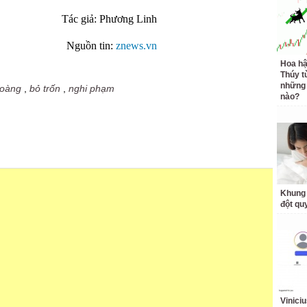
Tác giả: Phương Linh
Nguồn tin:
znews.vn
Hoa h
Thúy t
những 
hoàng
,
bỏ trốn
,
nghi phạm
nào?
Khung 
đột qu
Vinici