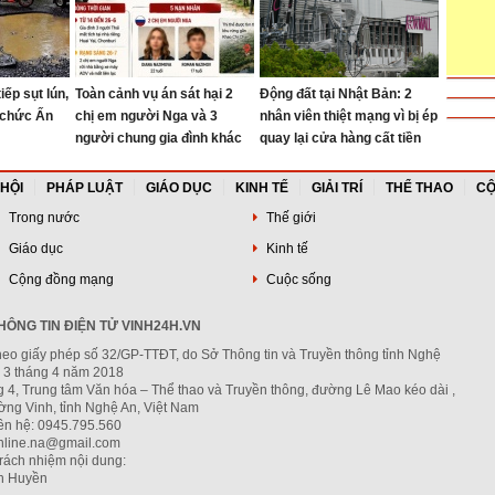
iếp sụt lún,
Toàn cảnh vụ án sát hại 2
Động đất tại Nhật Bản: 2
 chức Ấn
chị em người Nga và 3
nhân viên thiệt mạng vì bị ép
người chung gia đình khác
quay lại cửa hàng cất tiền
tại Thái Lan
 HỘI
PHÁP LUẬT
GIÁO DỤC
KINH TẾ
GIẢI TRÍ
THỂ THAO
CỘ
Trong nước
Thế giới
Giáo dục
Kinh tế
Cộng đồng mạng
Cuộc sống
ÔNG TIN ĐIỆN TỬ VINH24H.VN
heo giấy phép số 32/GP-TTĐT, do Sở Thông tin và Truyền thông tỉnh Nghệ
 3 tháng 4 năm 2018
g 4, Trung tâm Văn hóa – Thể thao và Truyền thông, đường Lê Mao kéo dài ,
ng Vinh, tỉnh Nghệ An, Việt Nam
iên hệ: 0945.795.560
nline.na@gmail.com
trách nhiệm nội dung:
h Huyền