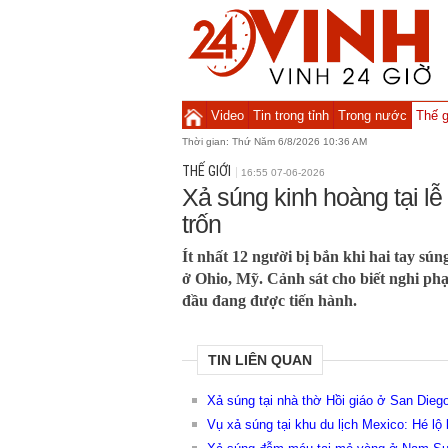
Video
Tin trong tỉnh
Trong nước
Thế g
Thời gian:
Thứ Năm 6/8/2026 10:36 AM
THẾ GIỚI
16:55 07-06-2026
Xả súng kinh hoàng tại lễ
trốn
Ít nhất 12 người bị bắn khi hai tay sú
ở Ohio, Mỹ. Cảnh sát cho biết nghi ph
đầu đang được tiến hành.
TIN LIÊN QUAN
Xả súng tại nhà thờ Hồi giáo ở San Dieg
Vụ xả súng tại khu du lịch Mexico: Hé l