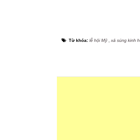
Từ khóa:
lễ hội Mỹ
,
xả súng kinh 