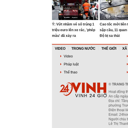
Ý: Vứt nhầm vé số trúng 1
Cao tốc mới liên t
triệu euro lên xe rác, 'phép
sập cầu, 11 quan
màu' đã xảy ra
Độ bị sa thải
VIDEO
TRONG NƯỚC
THẾ GIỚI
XÃ
Video
Pháp luật
Thể thao
®
TRANG TH
Hoạt động t
An cấp ngày
Địa chỉ: Tần
phường Trườ
Điện thoại l
Email: 24ho
Người chịu 
Lê Thị Than