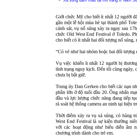
Xả súng đẫm máu tại mỏ vàng ở Nam Su
Giới chức Mỹ cho biết ít nhất 12 người đ
gần một lễ hội mùa hè tại thành phố Tol
cảnh sát, vụ nổ súng xảy ra ngay sau 17
chức Old West End Festival ở Toledo. Ph
cho biết có ít nhất hai đối tượng nổ súng
“Có vẻ như hai nhóm hoặc hai đối tượng 
Vụ việc khiến ít nhất 12 người bị thươn
tình trạng nguy kịch. Đến tối cùng ngày,
chưa bị bắt giữ.
Trung úy Dan Gerken cho biết các nạn nhâ
phần lớn ở độ tuổi đầu 20. Ông nhấn mạn
đầu và lực lượng chức năng đang tiếp tục
rà soát hệ thống camera an ninh tại hiện t
Thời điểm xảy ra vụ xả súng, có hàng tr
West End Festival là sự kiện thường niê
với các hoạt động như biểu diễn âm n
chương trình dành cho trẻ em.