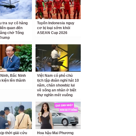
u tra sự cố hàng
Tuyển Indonesia nguy
liên quan đến
cơ bị loại sớm khỏi
hăng chở Tổng
ASEAN Cup 2026
Trump
Ninh, Bắc Ninh
Việt Nam có phó chủ
u kiện lên thành
tịch tập đoàn nghỉ hát 10
năm, chán showbiz lui
về sống an nhàn ở biệt
thự nghìn mét vuông
ịp thời giải cứu
Hoa hậu Mai Phương