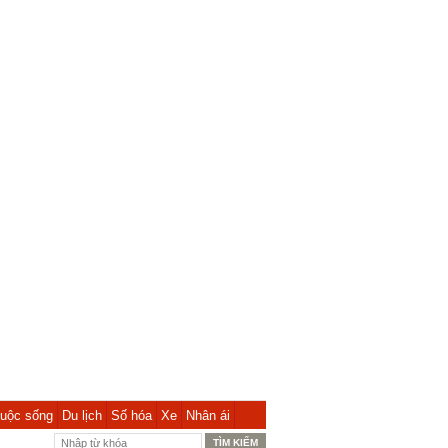
uộc sống
Du lịch
Số hóa
Xe
Nhân ái