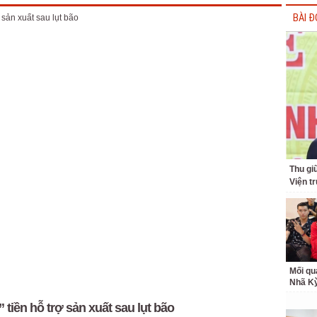
BÀI Đ
Thu giữ
Viện t
Mối qu
Nhã K
 tiền hỗ trợ sản xuất sau lụt bão