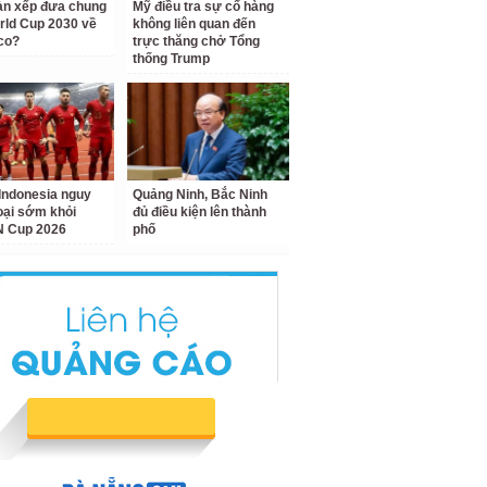
àn xếp đưa chung
Mỹ điều tra sự cố hàng
rld Cup 2030 về
không liên quan đến
co?
trực thăng chở Tổng
thống Trump
Indonesia nguy
Quảng Ninh, Bắc Ninh
loại sớm khỏi
đủ điều kiện lên thành
 Cup 2026
phố