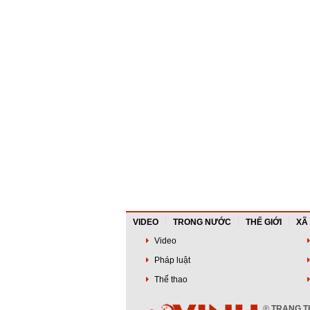
VIDEO
TRONG NƯỚC
THẾ GIỚI
XÃ
Video
Pháp luật
Thể thao
®
TRANG TH