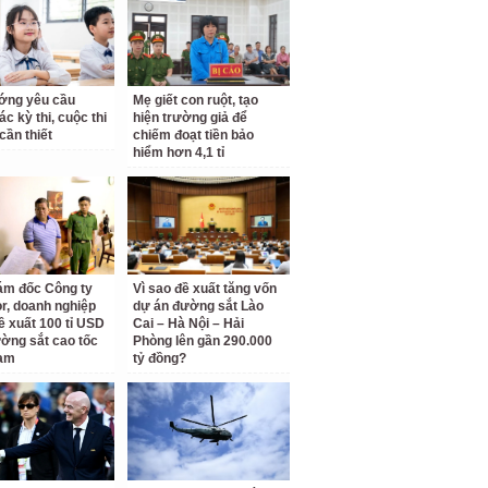
ớng yêu cầu
Mẹ giết con ruột, tạo
c kỳ thi, cuộc thi
hiện trường giả để
cần thiết
chiếm đoạt tiền bảo
hiểm hơn 4,1 tỉ
ám đốc Công ty
Vì sao đề xuất tăng vốn
r, doanh nghiệp
dự án đường sắt Lào
ề xuất 100 tỉ USD
Cai – Hà Nội – Hải
ờng sắt cao tốc
Phòng lên gần 290.000
am
tỷ đồng?