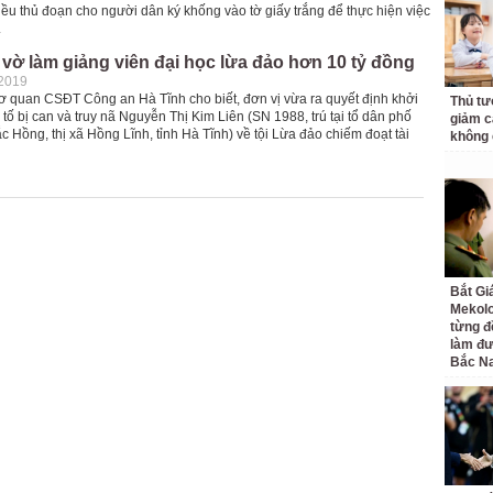
hiều thủ đoạn cho người dân ký khống vào tờ giấy trắng để thực hiện việc
.
" vờ làm giảng viên đại học lừa đảo hơn 10 tỷ đồng
-2019
ơ quan CSĐT Công an Hà Tĩnh cho biết, đơn vị vừa ra quyết định khởi
Thủ tư
 tố bị can và truy nã Nguyễn Thị Kim Liên (SN 1988, trú tại tổ dân phố
giảm cá
 Hồng, thị xã Hồng Lĩnh, tỉnh Hà Tĩnh) về tội Lừa đảo chiếm đoạt tài
không 
Bắt Gi
Mekolo
từng đ
làm đư
Bắc N