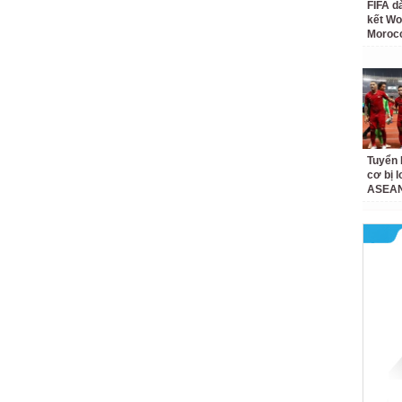
FIFA d
kết Wo
Moroc
Tuyển 
cơ bị 
ASEAN