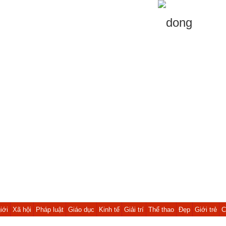
iới
Xã hội
Pháp luật
Giáo dục
Kinh tế
Giải trí
Thể thao
Đẹp
Giới trẻ
C