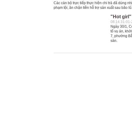
Các cán bộ trực tiếp thực hiện chi trả đã dùng n
phạm tội, ăn chặn tiền hỗ trợ sản xuất sau bão lũ
"Hot girl
08:14 31-01
Ngày 30/1, C
tố vụ án, khởi
7, phường Bắc
sản.