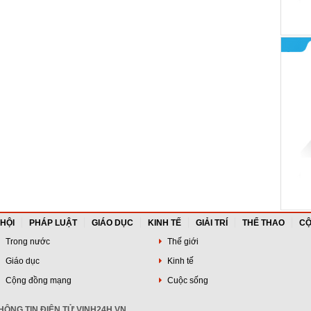
 HỘI
PHÁP LUẬT
GIÁO DỤC
KINH TẾ
GIẢI TRÍ
THỂ THAO
CỘ
Trong nước
Thế giới
Giáo dục
Kinh tế
Cộng đồng mạng
Cuộc sống
ÔNG TIN ĐIỆN TỬ VINH24H.VN