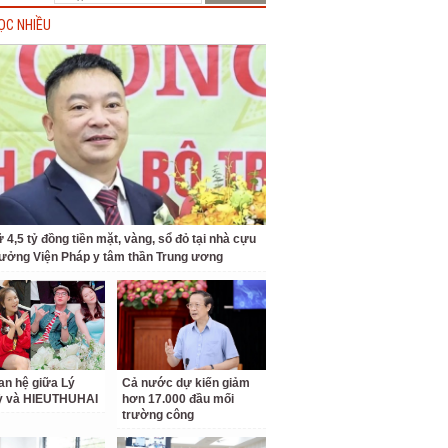
ỌC NHIỀU
 4,5 tỷ đồng tiền mặt, vàng, sổ đỏ tại nhà cựu
rưởng Viện Pháp y tâm thần Trung ương
an hệ giữa Lý
Cả nước dự kiến giảm
ỳ và HIEUTHUHAI
hơn 17.000 đầu mối
trường công