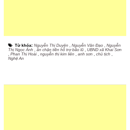
Từ khóa:
Nguyễn Thị Duyên
,
Nguyễn Văn Đạo
,
Nguyễn
Thị Ngọc Ánh
,
ăn chặn tiền hỗ trợ bão lũ
,
UBND xã Khai Sơn
,
Phan Thị Hoài
,
nguyễn thị kim liên
,
anh sơn
,
chủ tịch
,
Nghệ An