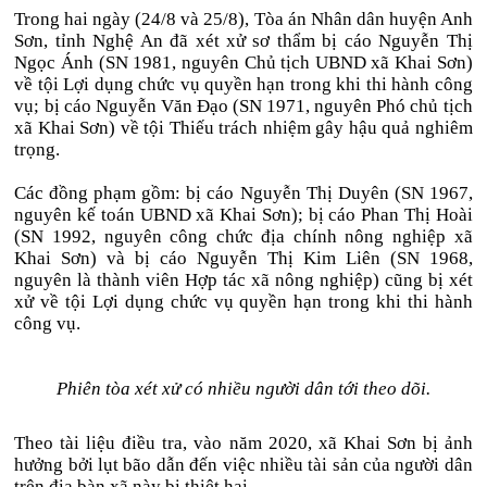
Trong hai ngày (24/8 và 25/8), Tòa án Nhân dân huyện Anh
Sơn, tỉnh Nghệ An đã xét xử sơ thẩm bị cáo Nguyễn Thị
Ngọc Ánh (SN 1981, nguyên Chủ tịch UBND xã Khai Sơn)
về tội Lợi dụng chức vụ quyền hạn trong khi thi hành công
vụ; bị cáo Nguyễn Văn Đạo (SN 1971, nguyên Phó chủ tịch
xã Khai Sơn) về tội Thiếu trách nhiệm gây hậu quả nghiêm
trọng.
Các đồng phạm gồm: bị cáo Nguyễn Thị Duyên (SN 1967,
nguyên kế toán UBND xã Khai Sơn); bị cáo Phan Thị Hoài
(SN 1992, nguyên công chức địa chính nông nghiệp xã
Khai Sơn) và bị cáo Nguyễn Thị Kim Liên (SN 1968,
nguyên là thành viên Hợp tác xã nông nghiệp) cũng bị xét
xử về tội Lợi dụng chức vụ quyền hạn trong khi thi hành
công vụ.
Phiên tòa xét xử có nhiều người dân tới theo dõi.
Theo tài liệu điều tra, vào năm 2020, xã Khai Sơn bị ảnh
hưởng bởi lụt bão dẫn đến việc nhiều tài sản của người dân
trên địa bàn xã này bị thiệt hại.