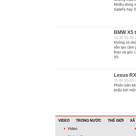
Nhiều dòng x
SataFe hay To
BMW X5 th
14:36 06-06
Không có nhữ
vẫn tạo cảm g
thao và góc c
X5.
Lexus RX3
15:46 30-05
Phiên bản ké
khẩu bởi một
VIDEO
TRONG NƯỚC
THẾ GIỚI
XÃ
Video