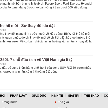
e mạnh mẽ, bền bỉ như Mitsubishi Pajero Sport, Ford Everest, Hyundai
yota Fortuner đang được rao bán với giá trên dưới 500 triệu đồng.
ế hệ mới - Sự thay đổi dè dặt
-2018
ng thay đổi mang tính bước ngoặt về kiểu dáng, BMW X5 thế hệ mới
iác quen thuộc, do chỉ thay đổi một số chi tiết thiết kế theo hướng thể
ạnh hơn trước. Về cơ bản, chỉ cần nhìn thoáng vẫn nhận ra ngay đó là
50L 7 chỗ đầu tiên về Việt Nam giá 5 tỷ
-2018
o dài, bổ sung thêm hàng ghế thứ 3 của dòng SUV RX350 được nhập
 showroom tư nhân, có giá khoảng 5 tỷ đồng.
 HỘI
PHÁP LUẬT
GIÁO DỤC
KINH TẾ
GIẢI TRÍ
THỂ THAO
CỘ
Trong nước
Thế giới