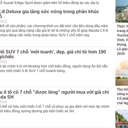
ỗ Suzuki Ertiga Sport được giảm trên 50 triệu đồng tại các đại lý.
-8 Deluxe gia tăng sức nóng trong phân khúc
ỗ
2021
 thế về sản phẩm, các chương trình ưu đãi kích cầu tiêu dùng đầu năm
Thực h
ùng gói quà tặng nâng cấp giá trị sẽ là những yếu tố giúp Mazda CX-8
trang 
a chọn đáng cân nhắc trong phân khúc SUV 7 chỗ hiện nay.
Trường
Vinh, V
Hưng, 
Lò gia
 tô SUV 7 chỗ 'mới toanh', đẹp, giá chỉ từ hơn 100
2030
g/chiếc
-2020
 tài chính ít ỏi chỉ khoảng hơn 100 triệu đồng, người dùng Ấn Độ vẫn
ược một chiếc ô tô SUV 7 chỗ hoành tráng.
Thu hồ
 ô tô cũ 7 chỗ "được lòng" người mua với giá chỉ
nông n
nda SH
Cổ phầ
-2020
chè Ng
thể sở hữu một chiếc ô tô 7 chỗ cũ phục vụ gia đình với mức tài chính
50 triệu đồng, tương đương giá một chiếc xe SH.