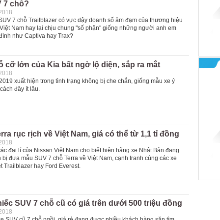
 7 chỗ?
-2018
SUV 7 chỗ Trailblazer có vực dậy doanh số ảm đạm của thương hiệu
i Việt Nam hay lại chịu chung "số phận" giống những người anh em
 đình như Captiva hay Trax?
 cỡ lớn của Kia bất ngờ lộ diện, sắp ra mắt
-2018
 2019 xuất hiện trong tình trạng không bị che chắn, giống mẫu xe ý
cách đây ít lâu.
ra rục rịch về Việt Nam, giá có thể từ 1,1 tỉ đồng
-2018
các đại lí của Nissan Việt Nam cho biết hiện hãng xe Nhật Bản đang
n bị đưa mẫu SUV 7 chỗ Terra về Việt Nam, cạnh tranh cùng các xe
 Trailblazer hay Ford Everest.
ếc SUV 7 chỗ cũ có giá trên dưới 500 triệu đồng
-2018
 SUV cũ 7 chỗ ngồi, giá rẻ đang được nhiều khách hàng săn tìm.