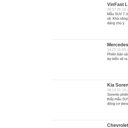
VinFast L
09:37 26-10
Mẫu SUV 7 chỗ
vệ. Khả năng
đáng chú ý.
Mercedes
14:25 15-05
Phiên bản sả
dự kiến sẽ ra 
Kia Soren
08:13 31-10
Sorento phiên
thấy mẫu SUV 
động cơ diese
Chevrolet