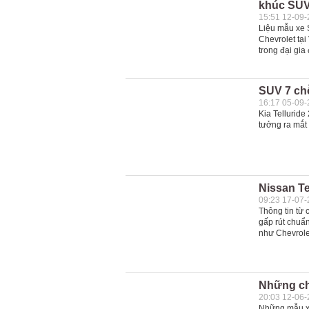
khúc SUV
15:51 12-09
Liệu mẫu xe 
Chevrolet tạ
trong đại gia
SUV 7 chỗ
16:17 05-09
Kia Telluride
tưởng ra mắt 
Nissan Ter
09:23 17-07
Thông tin từ 
gấp rút chuẩ
như Chevrolet
Những chi
20:03 12-06
Những mẫu xe