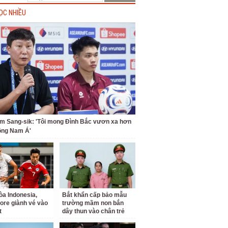
ỌC NHIỀU
m Sang-sik: 'Tôi mong Đình Bắc vươn xa hơn
ông Nam Á'
a Indonesia,
Bắt khẩn cấp bảo mẫu
ore giành vé vào
trường mầm non bắn
t
dây thun vào chân trẻ