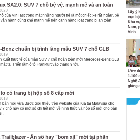
ux SA2.0: SUV 7 chỗ bệ vệ, mạnh mẽ và an toàn
-2020
Lấy ý 
 của VinFast trong mắt những người trẻ là một chiếc xe rất 'ngầu', bệ
cục bộ
 vận hành cũng khá mạnh mẽ bên cạnh hàng loạt trang bị an toàn
Khu v
Nam, 
Vinh
-Benz chuẩn bị trình làng mẫu SUV 7 chỗ GLB
-2019
n xuất thực tế của mẫu SUV 7 chỗ hoàn toàn mới Mercedes-Benz GLB
mắt tại Triển lãm ô tô Frankfurt vào tháng 9 tới.
Ước tí
1.100 
Nghệ A
giảng 
to có trang bị hộp số 8 cấp mới
-2018
 bản mới vừa được giới thiệu trên website của Kia tại Malaysia cho
7 chỗ này có một số chi tiết mới về hình thức và hộp số mới cho bản
l.
 Trailblazer - Ẩn số hay "bom xịt" mới tại phân