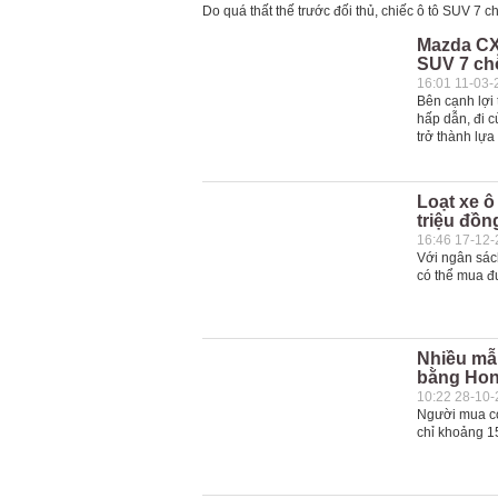
Do quá thất thế trước đối thủ, chiếc ô tô SUV 7 ch
Mazda CX
SUV 7 ch
16:01 11-03-
Bên cạnh lợi
hấp dẫn, đi c
trở thành lự
Loạt xe ô
triệu đồn
16:46 17-12
Với ngân sách
có thể mua đ
Nhiều mẫu
bằng Ho
10:22 28-10
Người mua có 
chỉ khoảng 1