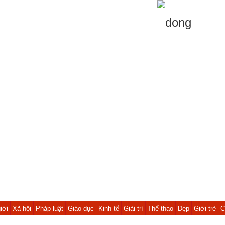
iới
Xã hội
Pháp luật
Giáo dục
Kinh tế
Giải trí
Thể thao
Đẹp
Giới trẻ
C