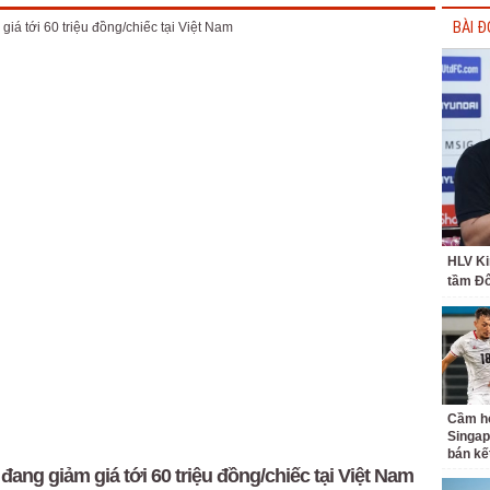
BÀI Đ
HLV Ki
tầm Đ
Cầm hò
Singap
bán kế
đang giảm giá tới 60 triệu đồng/chiếc tại Việt Nam