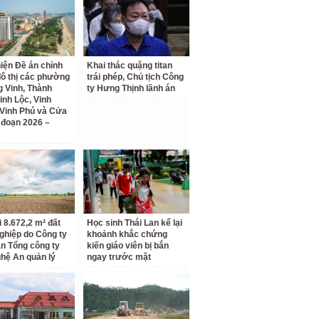
iện Đề án chỉnh
Khai thác quặng titan
đô thị các phường
trái phép, Chủ tịch Công
 Vinh, Thành
ty Hưng Thịnh lãnh án
inh Lộc, Vinh
Vinh Phú và Cửa
i đoạn 2026 –
i 8.672,2 m² đất
Học sinh Thái Lan kể lại
ghiệp do Công ty
khoảnh khắc chứng
n Tổng công ty
kiến giáo viên bị bắn
hệ An quản lý
ngay trước mặt