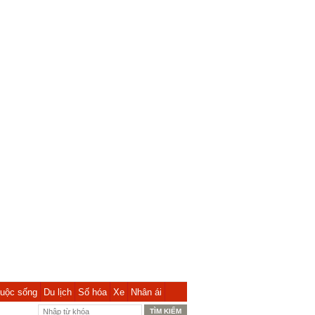
uộc sống
Du lịch
Số hóa
Xe
Nhân ái