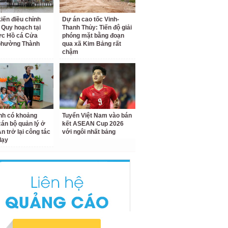
kiến điều chỉnh
Dự án cao tốc Vinh-
 Quy hoạch tại
Thanh Thủy: Tiến độ giải
ực Hồ cá Cửa
phóng mặt bằng đoạn
phường Thành
qua xã Kim Bảng rất
chậm
nh có khoảng
Tuyển Việt Nam vào bán
cán bộ quản lý ở
kết ASEAN Cup 2026
n trở lại công tác
với ngôi nhất bảng
dạy