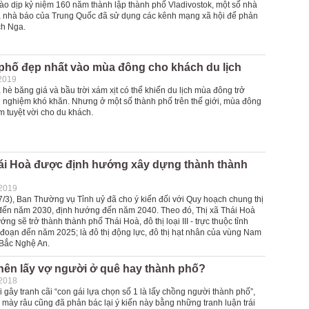
vào dịp kỷ niệm 160 năm thành lập thành phố Vladivostok, một số nhà
à nhà báo của Trung Quốc đã sử dụng các kênh mạng xã hội để phản
ích Nga.
 phố đẹp nhất vào mùa đông cho khách du lịch
2019
 hè băng giá và bầu trời xám xịt có thể khiến du lịch mùa đông trở
ải nghiệm khó khăn. Nhưng ở một số thành phố trên thế giới, mùa đông
ểm tuyệt vời cho du khách.
hái Hoà được định hướng xây dựng thành thành
-2019
7/3), Ban Thường vụ Tỉnh uỷ đã cho ý kiến đối với Quy hoạch chung thị
đến năm 2030, định hướng đến năm 2040. Theo đó, Thị xã Thái Hoà
ng sẽ trở thành thành phố Thái Hoà, đô thị loại III - trực thuộc tỉnh
 đoạn đến năm 2025; là đô thị động lực, đô thị hạt nhân của vùng Nam
Bắc Nghệ An.
nên lấy vợ người ở quê hay thành phố?
-2018
 gây tranh cãi “con gái lựa chọn số 1 là lấy chồng người thành phố”,
 mày râu cũng đã phản bác lại ý kiến này bằng những tranh luận trái