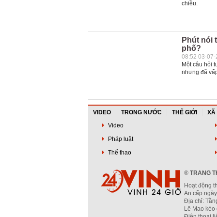
chiều.
Phút nói 
phố?
08:52 03-07
Một câu hỏi t
nhưng đã vấp
VIDEO
TRONG NƯỚC
THẾ GIỚI
XÃ
Video
Pháp luật
Thể thao
®
TRANG TH
Hoạt động t
An cấp ngày
Địa chỉ: Tầ
Lê Mao kéo 
Điện thoại l