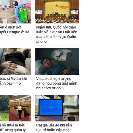
ện ổ dịch sốt
Ngày 8/8, Quốc hội thảo
uyết Dengue ở Hà
luận về 2 dự án Luật liên
quan đến lĩnh vực Quốc
phòng
bác sĩ Mỹ ăn khi
Vì sao có hiện tượng
đánh bay" mỡ
đang ngủ bỗng giật mình
như "rơi tự do”?
 bộ thuế là tiểu
Cái giá đắt đỏ khi liên
IT từng quản lý
tục trì hoãn cập nhật