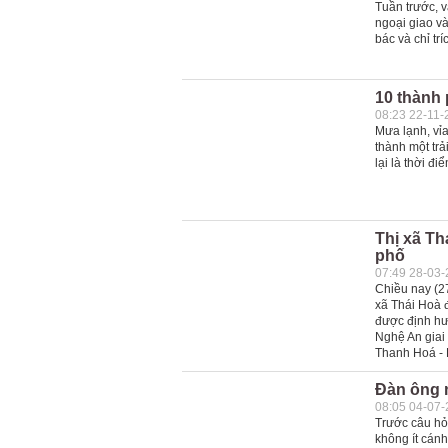
Tuần trước, 
ngoại giao v
bác và chỉ tr
10 thành
08:23 22-11-
Mưa lạnh, vỉa
thành một tr
lại là thời đi
Thị xã T
phố
07:49 28-03
Chiều nay (2
xã Thái Hoà 
được định hướ
Nghệ An giai
Thanh Hoá - 
Đàn ông 
08:05 04-07
Trước câu hỏi
không ít cánh