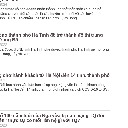
-2024
an tự tạo vỏ bọc doanh nhân thành đạt, “nổ” bản thân có quan hệ
 năng chuyển đổi công tác từ các huyện miền núi về các huyện đồng
nh để lừa đảo chiếm đoạt số tiền hơn 1,5 tỷ đồng.
ng thành phố Hà Tĩnh để trở thành đô thị trung
Trung Bộ
-2022
ừa được UBND tỉnh Hà Tĩnh phê duyệt, thành phố Hà Tĩnh sẽ mở rộng
 Đông, Tây và Nam.
 chở hành khách từ Hà Nội đến 14 tỉnh, thành phố
-2021
ội ban hành văn bản tạm dừng hoạt động vận tải hành khách công
ộ từ Hà Nội đến 14 tỉnh, thành phố ghi nhận ca dịch COVID-19 từ 8/7.
ố 160 năm tuổi của Nga vừa bị dân mạng TQ đòi
n" thực sự có mối liên hệ gì với TQ?
2020