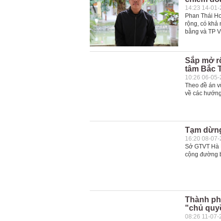
14:23 14-01
Phan Thái Ho
rộng, có khả
bằng và TP Vi
Sắp mở rộ
tâm Bắc 
10:26 06-05
Theo đề án v
về các hướng
Tạm dừng
16:20 08-07
Sở GTVT Hà N
cộng đường b
Thành ph
"chủ quyề
08:26 11-07-