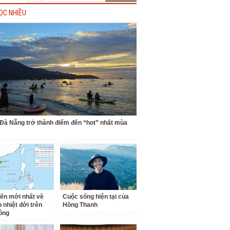
ỌC NHIỀU
 Đà Nẵng trở thành điểm đến “hot” nhất mùa
iến mới nhất về
Cuộc sống hiện tại của
 nhiệt đới trên
Hồng Thanh
ông