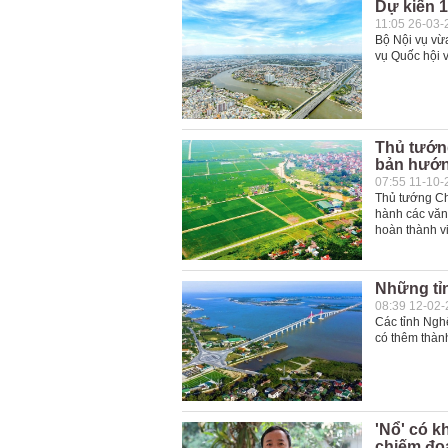
Dự kiến 1
11:05 26-03-
Bộ Nội vụ vừ
vụ Quốc hội 
Thủ tướn
bản hướn
07:55 11-10-
Thủ tướng Ch
hành các văn 
hoàn thành v
Những tỉ
08:39 12-02
Các tỉnh Nghệ
có thêm thành
'Nổ' có k
chiếm đoạ