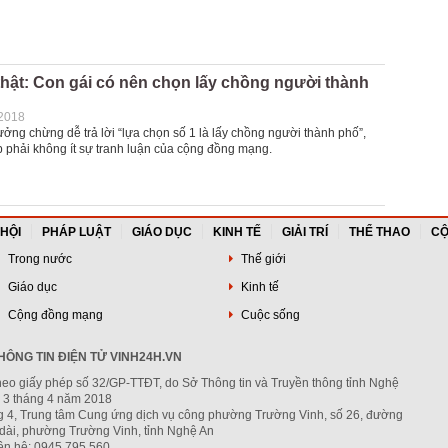
thật: Con gái có nên chọn lấy chồng người thành
-2018
ưởng chừng dễ trả lời “lựa chọn số 1 là lấy chồng người thành phố”,
 phải không ít sự tranh luận của cộng đồng mạng.
 HỘI
PHÁP LUẬT
GIÁO DỤC
KINH TẾ
GIẢI TRÍ
THỂ THAO
CỘ
Trong nước
Thế giới
Giáo dục
Kinh tế
Cộng đồng mạng
Cuộc sống
ÔNG TIN ĐIỆN TỬ VINH24H.VN
heo giấy phép số 32/GP-TTĐT, do Sở Thông tin và Truyền thông tỉnh Nghệ
 3 tháng 4 năm 2018
ng 4, Trung tâm Cung ứng dịch vụ công phường Trường Vinh, số 26, đường
dài, phường Trường Vinh, tỉnh Nghệ An
iên hệ: 0945.795.560