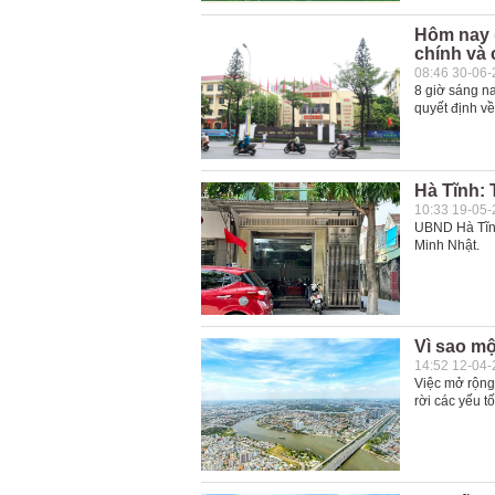
Hôm nay 
chính và 
08:46 30-06
8 giờ sáng na
quyết định v
Hà Tĩnh: 
10:33 19-05
UBND Hà Tĩnh
Minh Nhật.
Vì sao mộ
14:52 12-04
Việc mở rộng 
rời các yếu t