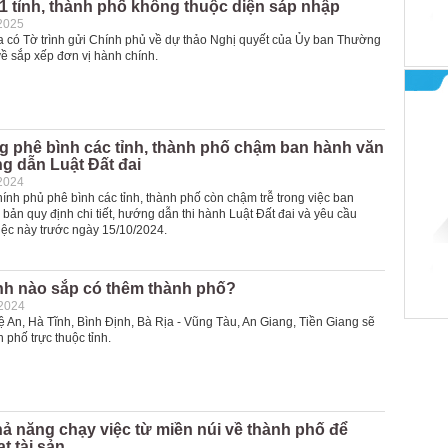
1 tỉnh, thành phố không thuộc diện sáp nhập
2025
a có Tờ trình gửi Chính phủ về dự thảo Nghị quyết của Ủy ban Thường
về sắp xếp đơn vị hành chính.
g phê bình các tỉnh, thành phố chậm ban hành văn
g dẫn Luật Đất đai
2024
ính phủ phê bình các tỉnh, thành phố còn chậm trễ trong việc ban
bản quy định chi tiết, hướng dẫn thi hành Luật Đất đai và yêu cầu
iệc này trước ngày 15/10/2024.
nh nào sắp có thêm thành phố?
-2024
 An, Hà Tĩnh, Bình Định, Bà Rịa - Vũng Tàu, An Giang, Tiền Giang sẽ
 phố trực thuộc tỉnh.
hả năng chạy việc từ miền núi về thành phố để
t tài sản