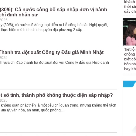
khách 
thời si
(30/6): Cả nước công bố sáp nhập đơn vị hành
gây ch
chỉ định nhân sự
-2025
y (30/6), cả nước sẽ đồng loạt diễn ra Lễ công bố các Nghị quyết,
ề thực hiện mô hình chính quyền địa phương 2 cấp.
Tiết l
Thanh tra đột xuất Công ty Đấu giá Minh Nhật
chồng 
-2025
biết có
 vừa chỉ đạo thanh tra đột xuất đối với Công ty đấu giá Hợp danh
hôn nh
hay k
t số tỉnh, thành phố không thuộc diện sáp nhập?
-2025
không gian phát triển là một tiêu chí quan trọng, nhưng không thể tách
ố địa lý, văn hóa, an ninh, quốc phòng...