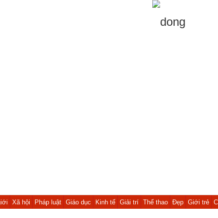
iới
Xã hội
Pháp luật
Giáo dục
Kinh tế
Giải trí
Thể thao
Đẹp
Giới trẻ
C