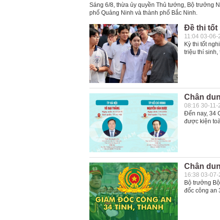
Sáng 6/8, thừa ủy quyền Thủ tướng, Bộ trưởng Nộ
phố Quảng Ninh và thành phố Bắc Ninh.
Đề thi tố
11:04 03-06-
Kỳ thi tốt ng
triệu thí sin
Chân dung
08:16 30-11-
Đến nay, 34 
được kiện toà
Chân dun
16:38 03-07
Bộ trưởng Bộ
đốc công an 3