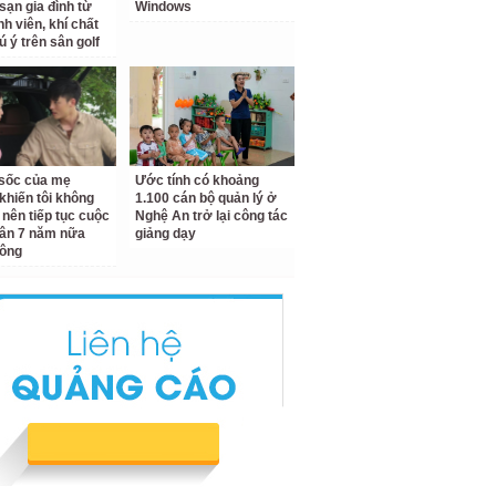
sạn gia đình từ
Windows
nh viên, khí chất
ú ý trên sân golf
ộ sốc của mẹ
Ước tính có khoảng
khiến tôi không
1.100 cán bộ quản lý ở
 nên tiếp tục cuộc
Nghệ An trở lại công tác
ân 7 năm nữa
giảng dạy
hông