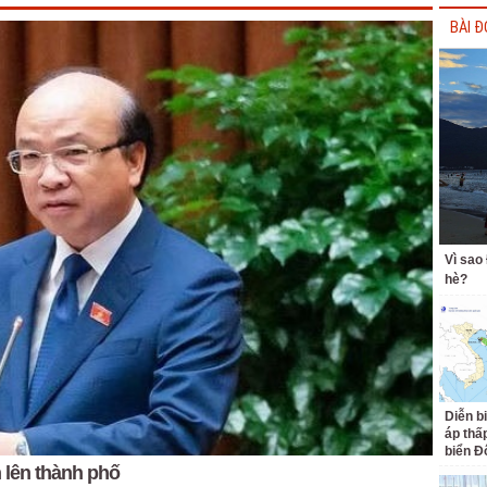
BÀI Đ
Vì sao
hè?
Diễn b
áp thấp
biển Đ
 lên thành phố