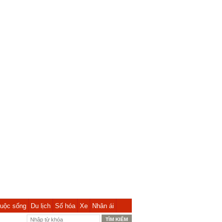
uộc sống
Du lịch
Số hóa
Xe
Nhân ái