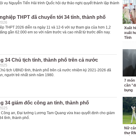
i vụ Nguyễn Tiến Hải trình Quốc hội dự thảo nghị quyết thành lập thành
t nghiệp THPT đã chuyển tới 34 tỉnh, thành phố
2026
hiệp THPT 2026 diễn ra ngày 11 và 12-6 với sự tham gia của hơn 1,2
Xuất hi
h, tăng gần 62.000 em so với năm trước và cao nhất từ trước đến nay.
xuất h
Tĩnh
 34 Chủ tịch tỉnh, thành phố trên cả nước
2025
Chủ tịch UBND tỉnh, thành phố trên cả nước nhiệm kỳ 2021-2026 đã
n, người trẻ nhất sinh năm 1980.
7 món 
cần "
bụng
g 34 giám đốc công an tỉnh, thành phố
-2025
 Công an, Đại tướng Lương Tam Quang vừa trao quyết định cho giám
4 tỉnh, thành phố.
Nữ cán
thư RM