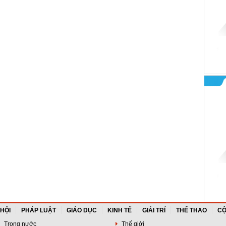
 HỘI
PHÁP LUẬT
GIÁO DỤC
KINH TẾ
GIẢI TRÍ
THỂ THAO
CỘ
Trong nước
Thế giới