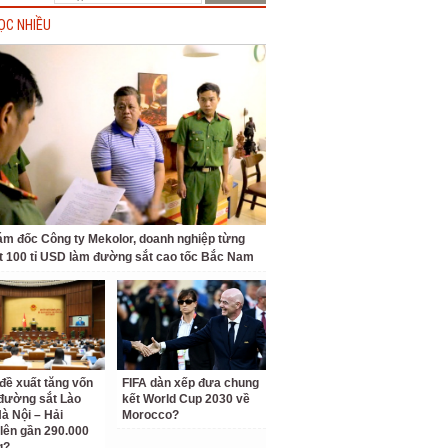
ỌC NHIỀU
ám đốc Công ty Mekolor, doanh nghiệp từng
t 100 tỉ USD làm đường sắt cao tốc Bắc Nam
 đề xuất tăng vốn
FIFA dàn xếp đưa chung
đường sắt Lào
kết World Cup 2030 về
Hà Nội – Hải
Morocco?
lên gần 290.000
g?