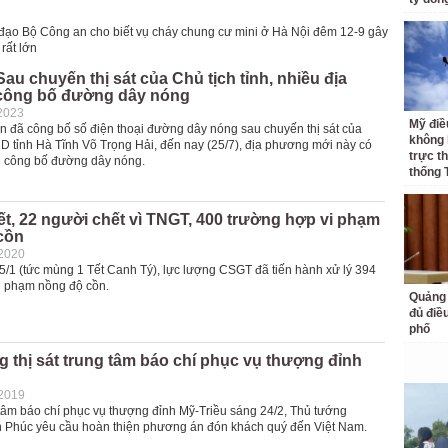
 đạo Bộ Công an cho biết vụ cháy chung cư mini ở Hà Nội đêm 12-9 gây
rất lớn
Sau chuyến thị sát của Chủ tịch tỉnh, nhiều địa
ông bố đường dây nóng
2023
Mỹ điề
n đã công bố số điện thoại đường dây nóng sau chuyến thị sát của
không 
D tỉnh Hà Tĩnh Võ Trọng Hải, đến nay (25/7), địa phương mới này có
trực t
 công bố đường dây nóng.
thống 
t, 22 người chết vì TNGT, 400 trường hợp vi phạm
cồn
-2020
5/1 (tức mùng 1 Tết Canh Tý), lực lượng CSGT đã tiến hành xử lý 394
i phạm nồng độ cồn.
Quảng 
đủ điề
phố
 thị sát trung tâm báo chí phục vụ thượng đỉnh
-2019
 tâm báo chí phục vụ thượng đỉnh Mỹ-Triều sáng 24/2, Thủ tướng
Phúc yêu cầu hoàn thiện phương án đón khách quý đến Việt Nam.