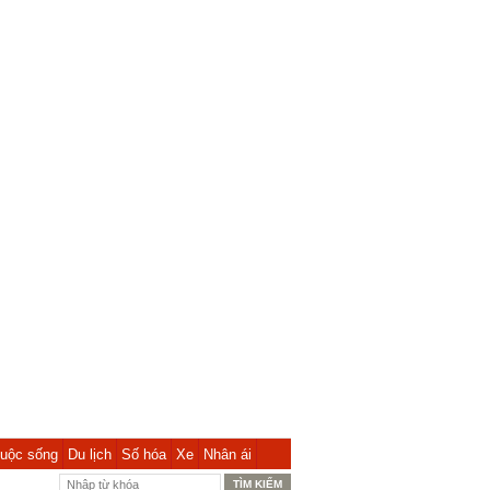
uộc sống
Du lịch
Số hóa
Xe
Nhân ái