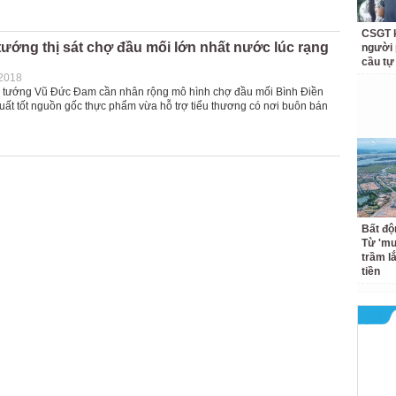
CSGT k
ướng thị sát chợ đầu mối lớn nhất nước lúc rạng
người 
cầu tự
-2018
 tướng Vũ Đức Đam cần nhân rộng mô hình chợ đầu mối Bình Điền
xuất tốt nguồn gốc thực phẩm vừa hỗ trợ tiểu thương có nơi buôn bán
Bất độ
Từ 'mu
trầm l
tiền