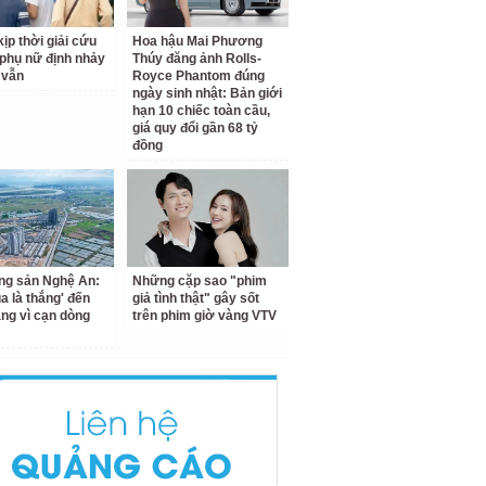
ịp thời giải cứu
Hoa hậu Mai Phương
phụ nữ định nhảy
Thúy đăng ảnh Rolls-
 vẫn
Royce Phantom đúng
ngày sinh nhật: Bản giới
hạn 10 chiếc toàn cầu,
giá quy đổi gần 68 tỷ
đồng
ng sản Nghệ An:
Những cặp sao "phim
a là thắng' đến
giả tình thật" gây sốt
ắng vì cạn dòng
trên phim giờ vàng VTV