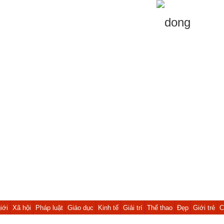
iới
Xã hội
Pháp luật
Giáo dục
Kinh tế
Giải trí
Thể thao
Đẹp
Giới trẻ
C