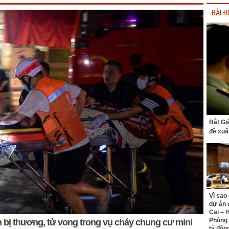
BÀI Đ
Bắt Gi
đề xuấ
Vì sao
dự án 
Cai – 
Phòng 
bị thương, tử vong trong vụ cháy chung cư mini
tỷ đồn