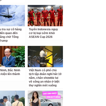
u tra sự cố hàng
Tuyển Indonesia nguy
liên quan đến
cơ bị loại sớm khỏi
hăng chở Tổng
ASEAN Cup 2026
Trump
Ninh, Bắc Ninh
Việt Nam có phó chủ
u kiện lên thành
tịch tập đoàn nghỉ hát 10
năm, chán showbiz lui
về sống an nhàn ở biệt
thự nghìn mét vuông