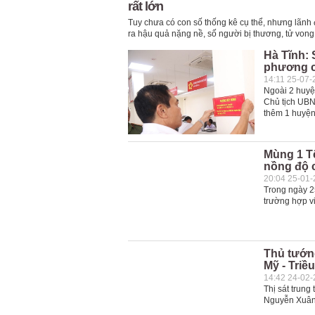
rất lớn
Tuy chưa có con số thống kê cụ thể, nhưng lãnh
ra hậu quả nặng nề, số người bị thương, tử vong 
Hà Tĩnh: 
phương c
14:11 25-07-
Ngoài 2 huyệ
Chủ tịch UBN
thêm 1 huyện
Mùng 1 Tế
nồng độ 
20:04 25-01
Trong ngày 2
trường hợp v
Thủ tướng
Mỹ - Triều
14:42 24-02
Thị sát trung
Nguyễn Xuân 