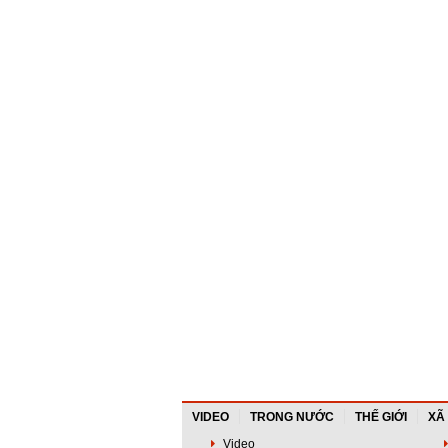
VIDEO
TRONG NƯỚC
THẾ GIỚI
XÃ
Video