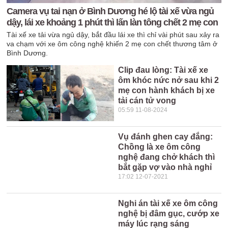
Camera vụ tai nạn ở Bình Dương hé lộ tài xế vừa ngủ
dậy, lái xe khoảng 1 phút thì lấn làn tông chết 2 mẹ con
Tài xế xe tải vừa ngủ dậy, bắt đầu lái xe thì chỉ vài phút sau xảy ra
va chạm với xe ôm công nghệ khiến 2 mẹ con chết thương tâm ở
Bình Dương.
Clip đau lòng: Tài xế xe
ôm khóc nức nở sau khi 2
mẹ con hành khách bị xe
tải cán tử vong
05:59 11-08-2024
Vụ đánh ghen cay đắng:
Chồng là xe ôm công
nghệ đang chở khách thì
bắt gặp vợ vào nhà nghỉ
17:02 12-07-2021
Nghi án tài xế xe ôm công
nghệ bị đâm gục, cướp xe
máy lúc rạng sáng