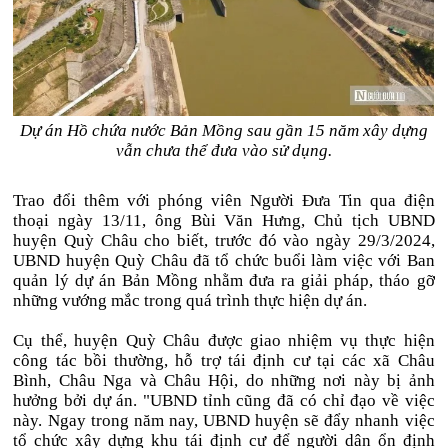
Dự án Hồ chứa nước Bản Mồng sau gần 15 năm xây dựng
vẫn chưa thể đưa vào sử dụng.
Trao đổi thêm với phóng viên Người Đưa Tin qua điện
thoại ngày 13/11, ông Bùi Văn Hưng, Chủ tịch UBND
huyện Quỳ Châu cho biết, trước đó vào ngày 29/3/2024,
UBND huyện Quỳ Châu đã tổ chức buổi làm việc với Ban
quản lý dự án Bản Mồng nhằm đưa ra giải pháp, tháo gỡ
những vướng mắc trong quá trình thực hiện dự án.
Cụ thể, huyện Quỳ Châu được giao nhiệm vụ thực hiện
công tác bồi thường, hỗ trợ tái định cư tại các xã Châu
Bình, Châu Nga và Châu Hội, do những nơi này bị ảnh
hưởng bởi dự án. "UBND tỉnh cũng đã có chỉ đạo về việc
này. Ngay trong năm nay, UBND huyện sẽ đẩy nhanh việc
tổ chức xây dựng khu tái định cư để người dân ổn định