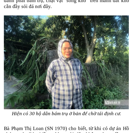
đành phải bám trụ, chật vật "sống khổ" trên mảnh đất khô
cằn đầy sỏi đá nơi đây.
Hiện có 30 hộ dân bám trụ ở bản để chờ tái định cư.
Bà Phạm Thị Loan (SN 1970) cho biết, từ khi có dự án Hồ