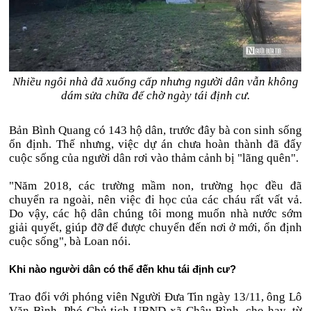
Nhiều ngôi nhà đã xuống cấp nhưng người dân vẫn không
dám sửa chữa để chờ ngày tái định cư.
Bản Bình Quang có 143 hộ dân, trước đây bà con sinh sống
ổn định. Thế nhưng, việc dự án chưa hoàn thành đã đẩy
cuộc sống của người dân rơi vào thảm cảnh bị "lãng quên".
"Năm 2018, các trường mầm non, trường học đều đã
chuyển ra ngoài, nên việc đi học của các cháu rất vất vả.
Do vậy, các hộ dân chúng tôi mong muốn nhà nước sớm
giải quyết, giúp đỡ để được chuyển đến nơi ở mới, ổn định
cuộc sống", bà Loan nói.
Khi nào người dân có thể đến khu tái định cư?
Trao đổi với phóng viên Người Đưa Tin ngày 13/11, ông Lô
Văn Bình, Phó Chủ tịch UBND xã Châu Bình, cho hay, từ