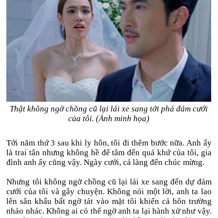
Thật không ngờ chồng cũ lại lái xe sang tới phá đám cưới
của tôi. (Ảnh minh họa)
Tới năm thứ 3 sau khi ly hôn, tôi đi thêm bước nữa. Anh ấy
là trai tân nhưng không hề để tâm đến quá khứ của tôi, gia
đình anh ấy cũng vậy. Ngày cưới, cả làng đến chúc mừng.
Nhưng tôi không ngờ chồng cũ lại lái xe sang đến dự đám
cưới của tôi và gây chuyện. Không nói một lời, anh ta lao
lên sân khấu bất ngờ tát vào mặt tôi khiến cả hôn trường
nháo nhác. Không ai có thể ngờ anh ta lại hành xử như vậy.