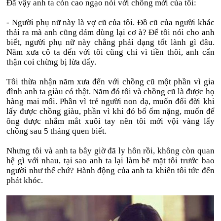
Đã vậy anh ta còn cao ngạo nói với chồng mới của tôi:
- Người phụ nữ này là vợ cũ của tôi. Đồ cũ của người khác
thải ra mà anh cũng dám dùng lại cơ à? Để tôi nói cho anh
biết, người phụ nữ này chẳng phải dạng tốt lành gì đâu.
Năm xưa cô ta đến với tôi cũng chỉ vì tiền thôi, anh cẩn
thận coi chừng bị lừa đấy.
Tôi thừa nhận năm xưa đến với chồng cũ một phần vì gia
đình anh ta giàu có thật. Năm đó tôi và chồng cũ là được họ
hàng mai mối. Phần vì trẻ người non dạ, muốn đổi đời khi
lấy được chồng giàu, phần vì khi đó bố ốm nặng, muốn để
ông được nhắm mắt xuôi tay nên tôi mới vội vàng lấy
chồng sau 5 tháng quen biết.
Nhưng tôi và anh ta bây giờ đã ly hôn rồi, không còn quan
hệ gì với nhau, tại sao anh ta lại làm bẽ mặt tôi trước bao
người như thế chứ? Hành động của anh ta khiến tôi tức đến
phát khóc.