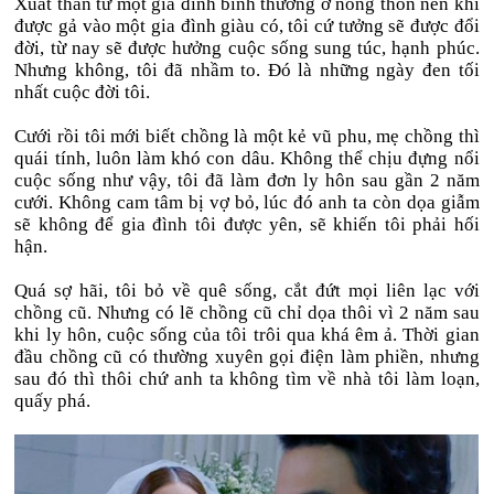
Xuất thân từ một gia đình bình thường ở nông thôn nên khi
được gả vào một gia đình giàu có, tôi cứ tưởng sẽ được đổi
đời, từ nay sẽ được hưởng cuộc sống sung túc, hạnh phúc.
Nhưng không, tôi đã nhầm to. Đó là những ngày đen tối
nhất cuộc đời tôi.
Cưới rồi tôi mới biết chồng là một kẻ vũ phu, mẹ chồng thì
quái tính, luôn làm khó con dâu. Không thể chịu đựng nổi
cuộc sống như vậy, tôi đã làm đơn ly hôn sau gần 2 năm
cưới. Không cam tâm bị vợ bỏ, lúc đó anh ta còn dọa giẫm
sẽ không để gia đình tôi được yên, sẽ khiến tôi phải hối
hận.
Quá sợ hãi, tôi bỏ về quê sống, cắt đứt mọi liên lạc với
chồng cũ. Nhưng có lẽ chồng cũ chỉ dọa thôi vì 2 năm sau
khi ly hôn, cuộc sống của tôi trôi qua khá êm ả. Thời gian
đầu chồng cũ có thường xuyên gọi điện làm phiền, nhưng
sau đó thì thôi chứ anh ta không tìm về nhà tôi làm loạn,
quấy phá.