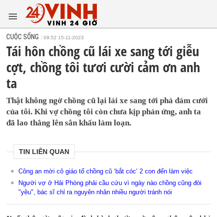
CUỘC SỐNG
09:52 15-11-2023
Tái hôn chồng cũ lái xe sang tới giễu
cợt, chồng tôi tươi cười cảm ơn anh
ta
Thật không ngờ chồng cũ lại lái xe sang tới phá đám cưới
của tôi. Khi vợ chồng tôi còn chưa kịp phản ứng, anh ta
đã lao thẳng lên sân khấu làm loạn.
TIN LIÊN QUAN
Công an mời cô giáo tố chồng cũ ‘bắt cóc’ 2 con đến làm việc
Người vợ ở Hải Phòng phải cầu cứu vì ngày nào chồng cũng đòi
"yêu", bác sĩ chỉ ra nguyên nhân nhiều người tránh nói