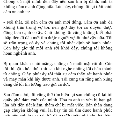
Chồng cũ một mình đến đây nên sau khi bị đánh, anh ta
không dám manh động nữa. Lúc này, chồng tôi lại tươi cười
cảm ơn anh ta:
- Nói thật, tôi nên cảm ơn anh mới đúng. Cảm ơn anh đã
không trân trọng vợ tôi, nên giờ đây tôi có duyên được
đứng bên cạnh cô ấy. Chứ không tôi cũng không biết phải
thắp đèn đi đâu mới tìm được người vợ tốt như vậy nữa. Tôi
sẽ trân trọng cô ấy và chúng tôi nhất định sẽ hạnh phúc.
Còn bây giờ thì mời anh rời khỏi đây, chúng tôi không
hoan nghênh anh.
Bị quan khách chửi mắng, chồng cũ muối mặt rời đi. Còn
tôi thì bật khóc thút thít sau khi nghe những lời chân thành
từ chồng. Giây phút ấy tôi thật sự cảm thấy rất hạnh phúc
và may mắn khi lấy được anh. Tôi cũng tin rằng anh xứng
đáng để tôi tin tưởng trao gửi cả đời.
Sau đám cưới, tôi cũng thử tìm hiểu tại sao chồng cũ lại tới
quậy phá đám cưới của mình. Hóa ra anh ta vừa bị bạn gái
lừa hết tiền tiết kiệm, thậm chí bị mất việc. Bản thân đang
gặp chuyện không vui, lại hay tin tôi tìm được hạnh phúc
mới nên anh ta cay cú, tới đám cưới quậy phá cho hả giận.