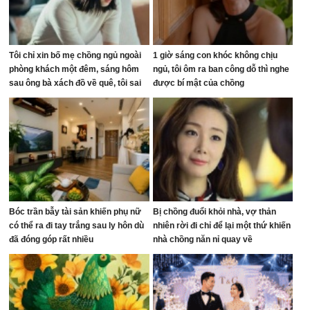
Tôi chỉ xin bố mẹ chồng ngủ ngoài
1 giờ sáng con khóc không chịu
phòng khách một đêm, sáng hôm
ngủ, tôi ôm ra ban công dỗ thì nghe
sau ông bà xách đồ về quê, tôi sai
được bí mật của chồng
ở đâu?
Bóc trần bẫy tài sản khiến phụ nữ
Bị chồng đuổi khỏi nhà, vợ thản
có thể ra đi tay trắng sau ly hôn dù
nhiên rời đi chỉ để lại một thứ khiến
đã đóng góp rất nhiều
nhà chồng năn nỉ quay về