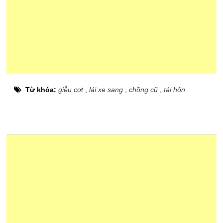
Từ khóa:
giễu cợt
,
lái xe sang
,
chồng cũ
,
tái hôn