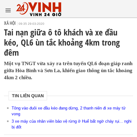
XÃ HỘI
09:35 29-03-2020
Tai nạn giữa ô tô khách và xe đầu
kéo, QL6 ùn tắc khoảng 4km trong
đêm
Một vụ TNGT vừa xảy ra trên tuyến QL6 đoạn giáp ranh
giữa Hòa Bình và Sơn La, khiến giao thông ùn tắc khoảng
4km 2 chiều.
TIN LIÊN QUAN
Tông vào đuôi xe đầu kéo đang dừng, 2 thanh niên đi xe máy tử
vong
3 xe máy của nhân viên bảo vệ rừng ở Huế bất ngờ cháy rụi... nghi
bị đốt