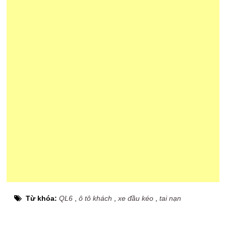
Từ khóa:
QL6
,
ô tô khách
,
xe đầu kéo
,
tai nạn