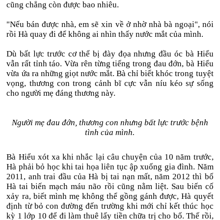
cũng chẳng còn được bao nhiêu.
"Nếu bán được nhà, em sẽ xin về ở nhờ nhà bà ngoại", nói
rồi Hà quay đi để không ai nhìn thấy nước mắt của mình.
Dù bất lực trước cơ thể bị đày đọa nhưng đầu óc bà Hiểu
vẫn rất tỉnh táo. Vừa rên từng tiếng trong đau đớn, bà Hiểu
vừa ứa ra những giọt nước mắt. Bà chỉ biết khóc trong tuyệt
vọng, thương con trong cảnh bĩ cực vẫn níu kéo sự sống
cho người mẹ đáng thương này.
Người mẹ đau đớn, thương con nhưng bất lực trước bệnh
tình của mình.
Bà Hiểu xót xa khi nhắc lại câu chuyện của 10 năm trước,
Hà phải bỏ học khi tai họa liên tục ập xuống gia đình. Năm
2011, anh trai đầu của Hà bị tai nạn mất, năm 2012 thì bố
Hà tai biến mạch máu não rồi cũng nằm liệt. Sau biến cố
xảy ra, biết mình mẹ không thể gồng gánh được, Hà quyết
định từ bỏ con đường đến trường khi mới chỉ kết thúc học
kỳ 1 lớp 10 để đi làm thuê lấy tiền chữa trị cho bố. Thế rồi,