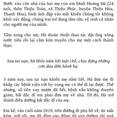
Bước vào căn nhà của hai mẹ con em Đinh Hoàng Hà (24
tuổi, thôn Thiệu Toán, xã Thiệu Phúc, huyện Thiệu Hóa,
Thanh Hóa), hình ảnh đập vào mắt khiến chúng tôi không
khỏi xúc động, chàng trai trẻ đang tắm rửa, vệ sinh cá nhân
cho người mẹ của mình.
Tắm xong cho mẹ, Hà thoăn thoắt thao tác đặt ống xông
nước tiểu rồi lại cắm kim truyền cho mẹ một cách thành
thạo.
Sau tai nạn, bà Hiểu nằm liệt một chỗ, chịu đựng những
cơn đau đớn hành hạ.
3 năm nay, sau tai nạn khiến mẹ nằm liệt, Hà đưa mẹ đi
khắp các bệnh viện với hy vọng mẹ có thể đi lại được. Thế
nhưng, số tiền vay mượn đã hết, bệnh vẫn không thuyên
giảm, bất đắc dĩ em phải đưa mẹ về nhà. Từ đó, Hà trở
thành điều dưỡng bất đắc dĩ của mẹ.
Em kể, vào cuối năm 2019, trên đường đi phụ hồ về, do mắt
kém, trời tối, mẹ đã đâm vào đống đá ven đường rồi ngã