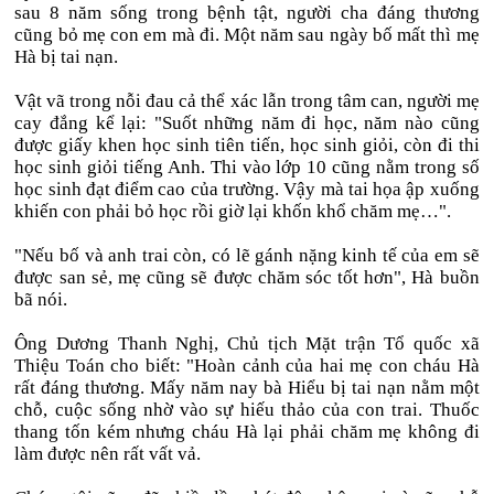
sau 8 năm sống trong bệnh tật, người cha đáng thương
cũng bỏ mẹ con em mà đi. Một năm sau ngày bố mất thì mẹ
Hà bị tai nạn.
Vật vã trong nỗi đau cả thể xác lẫn trong tâm can, người mẹ
cay đắng kể lại: "Suốt những năm đi học, năm nào cũng
được giấy khen học sinh tiên tiến, học sinh giỏi, còn đi thi
học sinh giỏi tiếng Anh. Thi vào lớp 10 cũng nằm trong số
học sinh đạt điểm cao của trường. Vậy mà tai họa ập xuống
khiến con phải bỏ học rồi giờ lại khốn khổ chăm mẹ…".
"Nếu bố và anh trai còn, có lẽ gánh nặng kinh tế của em sẽ
được san sẻ, mẹ cũng sẽ được chăm sóc tốt hơn", Hà buồn
bã nói.
Ông Dương Thanh Nghị, Chủ tịch Mặt trận Tổ quốc xã
Thiệu Toán cho biết: "Hoàn cảnh của hai mẹ con cháu Hà
rất đáng thương. Mấy năm nay bà Hiểu bị tai nạn nằm một
chỗ, cuộc sống nhờ vào sự hiếu thảo của con trai. Thuốc
thang tốn kém nhưng cháu Hà lại phải chăm mẹ không đi
làm được nên rất vất vả.