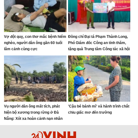
Vợ đột quỵ, con thơ mắc bệnh hiểm
Đồng chí Đại tá Phạm Thành Long,
nghèo, người đàn ông gần 60 tuổi
Phó Giám đốc Công an tỉnh thăm,
lâm cảnh cùng cực
tặng quà Trung tâm Công tác xã hội
tỉnh
Vụ người đàn ông mất tích, phát
'Cậu bé bánh mì' và hành trình chắt
hiện bộ xương trong rừng ở Đà
chiu giấc mơ đến trường
Nẵng: Xót xa hoàn cảnh nạn nhân