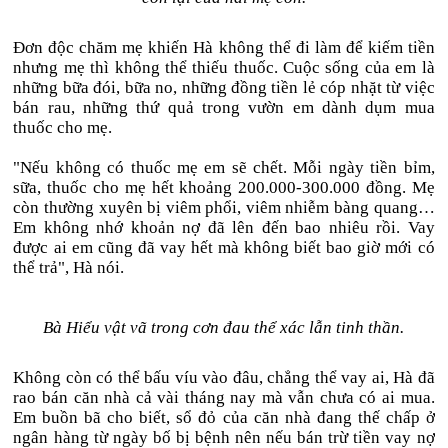
Đơn độc chăm mẹ khiến Hà không thể đi làm để kiếm tiền
nhưng mẹ thì không thể thiếu thuốc. Cuộc sống của em là
những bữa đói, bữa no, những đồng tiền lẻ cóp nhặt từ việc
bán rau, những thứ quả trong vườn em dành dụm mua
thuốc cho mẹ.
"Nếu không có thuốc mẹ em sẽ chết. Mỗi ngày tiền bỉm,
sữa, thuốc cho mẹ hết khoảng 200.000-300.000 đồng. Mẹ
còn thường xuyên bị viêm phổi, viêm nhiễm bàng quang…
Em không nhớ khoản nợ đã lên đến bao nhiêu rồi. Vay
được ai em cũng đã vay hết mà không biết bao giờ mới có
thể trả", Hà nói.
Bà Hiểu vật vã trong cơn đau thể xác lẫn tinh thần.
Không còn có thể bấu víu vào đâu, chẳng thể vay ai, Hà đã
rao bán căn nhà cả vài tháng nay mà vẫn chưa có ai mua.
Em buồn bã cho biết, sổ đỏ của căn nhà đang thế chấp ở
ngân hàng từ ngày bố bị bệnh nên nếu bán trừ tiền vay nợ