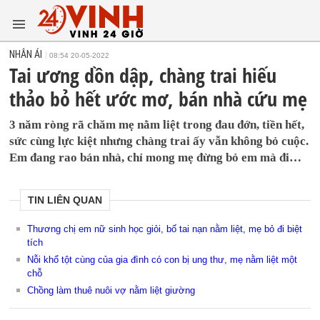
NHÂN ÁI
08:54 20-05-2022
Tai ương dồn dập, chàng trai hiếu
thảo bỏ hết ước mơ, bán nhà cứu mẹ
3 năm ròng rã chăm mẹ nằm liệt trong đau đớn, tiền hết,
sức cùng lực kiệt nhưng chàng trai ấy vẫn không bỏ cuộc.
Em đang rao bán nhà, chỉ mong mẹ đừng bỏ em mà đi…
TIN LIÊN QUAN
Thương chị em nữ sinh học giỏi, bố tai nạn nằm liệt, mẹ bỏ đi biệt
tích
Nỗi khổ tột cùng của gia đình có con bị ung thư, mẹ nằm liệt một
chỗ
Chồng làm thuê nuôi vợ nằm liệt giường