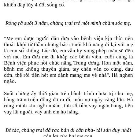
khiến dập tủy 4 đốt sống cổ.
Ròng rã suốt 3 năm, chàng trai trẻ một mình chăm sóc mẹ.
"Mẹ em được người dân đưa vào bệnh viện kịp thời nên
thoát khỏi tử thần nhưng bác sĩ nói khả năng đi lại với mẹ
là con số không. Lúc đó, em vẫn hy vọng phép màu sẽ đến
với mẹ. Em đưa mẹ đi khắp các bệnh viện, cuối cùng là
Bệnh viện phục hồi chức năng Trung ương. Hơn một năm,
bệnh mẹ không thuyên giảm, tay chân vẫn co cứng, đau
đớn, thế rồi tiền hết em đành mang mẹ về nhà", Hà nghẹn
ngào.
Suốt chừng ấy thời gian trên hành trình chữa trị cho mẹ,
hàng trăm triệu đồng đã ra đi, món nợ ngày càng lớn. Hà
rùng mình khi ngồi nhẩm tính số tiền vay ngân hàng, tiền
vay lãi ngoài, vay anh em họ hàng.
Bế tắc, chàng trai đã rao bán đi căn nhà- tài sản duy nhất
còn lại của hai mẹ con.