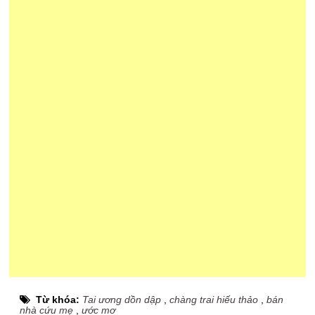
Từ khóa:
Tai ương dồn dập
,
chàng trai hiếu thảo
,
bán
nhà cứu mẹ
,
ước mơ