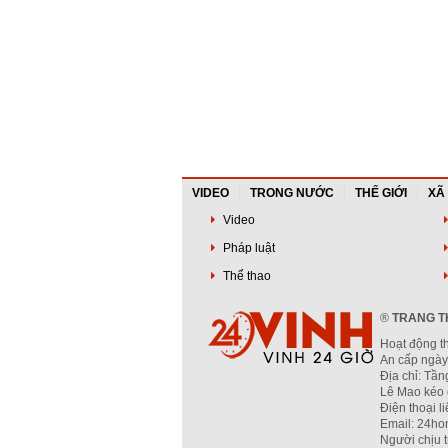
VIDEO
TRONG NƯỚC
THẾ GIỚI
XÃ
Video
Pháp luật
Thể thao
®
TRANG TH
Hoạt động t
An cấp ngày
Địa chỉ: Tầ
Lê Mao kéo 
Điện thoại l
Email: 24ho
Người chịu 