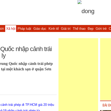
iới
Xã hội
Pháp luật
Giáo dục
Kinh tế
Giải trí
Thể thao
Đẹp
Giới trẻ
C
 Quốc nhập cảnh trái
 ly
rung Quốc nhập cảnh trái phép
y tại một khách sạn ở quận Sơn
ảnh trái phép đi TP.HCM giá 20 triệu
BÀI Đ
-19 nhập cảnh trái phép từ