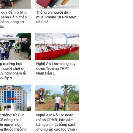
ỗ qua đêm ở khu
Thông tin người đợi
 Thanh Hà bị tháo
mua iPhone 18 Pro Max
 bánh, công an
nên biết
ộc
g trường học
Nghệ An khởi công xây
7 người chết ở
dựng Trường THPT
an, nghi phạm là
Nam Đàn 1
nh lớp 9
o 'nóng' từ Cục
Nghệ An: Nỗ lực hoàn
Sẽ công khai
thành GPMB, bảo đảm
tin người nộp
bàn giao mặt bằng sạch
ếu thuộc trường
cho dự án cao tốc Vinh -