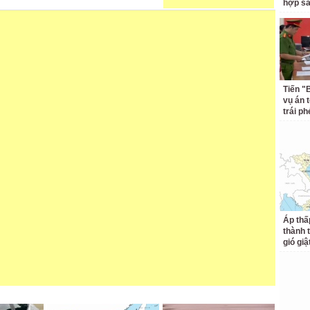
hợp s
Tiến "
vụ án 
trái p
Áp thấ
thành 
gió giậ