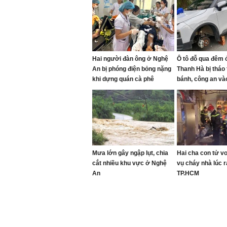
Hai người đàn ông ở Nghệ
Ô tô đỗ qua đêm ở
An bị phóng điện bỏng nặng
Thanh Hà bị tháo
khi dựng quán cà phê
bánh, công an và
Mưa lớn gây ngập lụt, chia
Hai cha con tử v
cắt nhiều khu vực ở Nghệ
vụ cháy nhà lúc 
An
TP.HCM