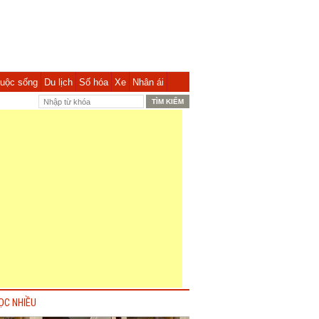
uộc sống
Du lịch
Số hóa
Xe
Nhân ái
ỌC NHIỀU