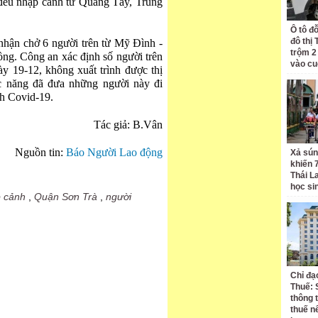
 đều nhập cảnh từ Quảng Tây, Trung
Ô tô đ
đô thị
 nhận chở 6 người trên từ Mỹ Đình -
trộm 2
ồng. Công an xác định số người trên
vào cu
y 19-12, không xuất trình được thị
c năng đã đưa những người này đi
ch Covid-19.
Tác giả: B.Vân
Nguồn tin:
Báo Người Lao động
Xả sún
khiến 
Thái L
học si
 cảnh
,
Quận Sơn Trà
,
người
Chỉ đạ
Thuế: 
thông 
thuế n