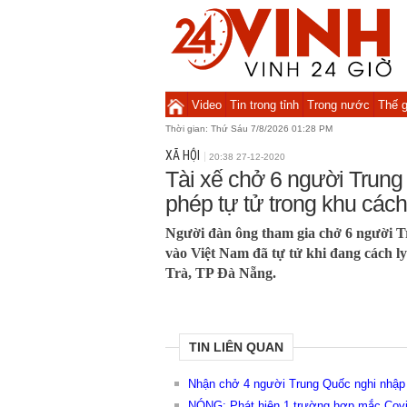
Video
Tin trong tỉnh
Trong nước
Thế g
Thời gian:
Thứ Sáu 7/8/2026 01:28 PM
XÃ HỘI
20:38 27-12-2020
Tài xế chở 6 người Trung
phép tự tử trong khu cách
Người đàn ông tham gia chở 6 người T
vào Việt Nam đã tự tử khi đang cách l
Trà, TP Đà Nẵng.
TIN LIÊN QUAN
Nhận chở 4 người Trung Quốc nghi nhập c
NÓNG: Phát hiện 1 trường hợp mắc Covid