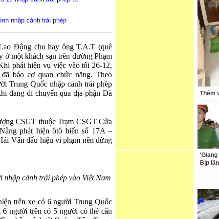
rình nhập cảnh trái phép
 Lao Động cho hay ông T.A.T (quê
 ly ở một khách sạn trên đường Phạm
i phát hiện vụ việc vào tối 26-12,
 đã báo cơ quan chức năng. Theo
gười Trung Quốc nhập cảnh trái phép
khi đang di chuyển qua địa phận Đà
Thêm v
c lượng CSGT thuộc Trạm CSGT Cửa
ẵng phát hiện ôtô biển số 17A –
Hải Vân dấu hiệu vi phạm nên dừng
'Giang
Bịp lã
ời nhập cảnh trái phép vào Việt Nam
hiện trên xe có 6 người Trung Quốc
 6 người trên có 5 người có thẻ căn