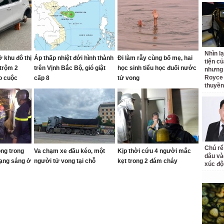
Nhìn l
 khu đô thị
Áp thấp nhiệt đới hình thành
Đi làm rẫy cùng bố mẹ, hai
tiện củ
 trộm 2
trên Vịnh Bắc Bộ, gió giật
học sinh tiểu học đuối nước
nhưng 
Royce 
o cuộc
cấp 8
tử vong
thuyền
Chú rể
ong trong
Va chạm xe đầu kéo, một
Kịp thời cứu 4 người mắc
dâu và
rạng sáng ở
người tử vong tại chỗ
kẹt trong 2 đám cháy
xúc độ