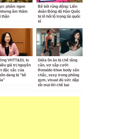
hực phẩm ngon
Bê bối rúng động: Liên
 nhưng âm thầm
đoàn Bóng đá Hàn Quốc
i thận
bị tố hối lộ trọng tài quốc
tế
ưởng VHTT&DL lo
Giữa ồn ào bị chê tăng
iều giá trị nguyên
cân, vợ sắp cưới
ét đặc sắc của
Ronaldo khoe body săn
hôn đang bị "bê
chắc, sexy trong phòng
óa"
gym, visual đủ sức dập
tắt mọi lời chê bai