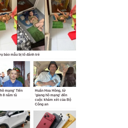
ụ bảo mẫu bị tố đánh trẻ
 hồ mạng' Tiến
Huấn Hoa Hồng, từ
nh 8 năm tù
'giang hồ mạng' đến
cuộc khám xét của Bộ
Công an