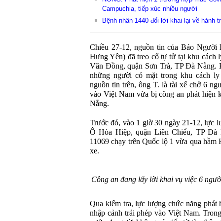
Campuchia, tiếp xúc nhiều người
Bệnh nhân 1440 đổi lời khai lại về hành t
Chiều 27-12, nguồn tin của Báo Người
Hưng Yên) đã treo cổ tự tử tại khu cách
Văn Đồng, quận Sơn Trà, TP Đà Nẵng. Kh
những người có mặt trong khu cách ly
nguồn tin trên, ông T. là tài xế chở 6 n
vào Việt Nam vừa bị công an phát hiện 
Nẵng.
Trước đó, vào 1 giờ 30 ngày 21-12, lự
Ô Hòa Hiệp, quận Liên Chiểu, TP Đà N
11069 chạy trên Quốc lộ 1 vừa qua hầm 
xe.
Công an đang lấy lời khai vụ việc 6 ngư
Qua kiểm tra, lực lượng chức năng phát 
nhập cảnh trái phép vào Việt Nam. Trong