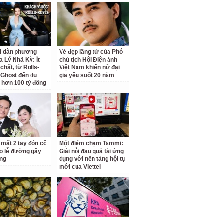
ại dàn phương
Vẻ đẹp lãng tử của Phó
a Lý Nhã Kỳ: Ít
chủ tịch Hội Điện ảnh
chất, từ Rolls-
Việt Nam khiến nữ đại
Ghost đến du
gia yêu suốt 20 năm
 hơn 100 tỷ đồng
 mất 2 tay đón cô
Một điểm chạm Tammi:
o lễ đường gây
Giải nỗi đau quá tải ứng
ng
dụng với nền tảng hội tụ
mới của Viettel