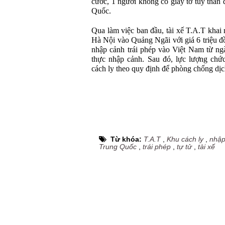
cước, 1 người không có giấy tờ tùy thân
Quốc.
Qua làm việc ban đầu, tài xế T.A.T khai
Hà Nội vào Quảng Ngãi với giá 6 triệu đ
nhập cảnh trái phép vào Việt Nam từ ngà
thực nhập cảnh. Sau đó, lực lượng chứ
cách ly theo quy định để phòng chống dị
Từ khóa:
T.A.T
,
Khu cách ly
,
nhập
Trung Quốc
,
trái phép
,
tự tử
,
tài xế