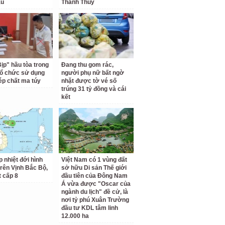
au
Thanh Thủy
Bịp" hầu tòa trong
Đang thu gom rác,
tổ chức sử dụng
người phụ nữ bất ngờ
hép chất ma túy
nhặt được tờ vé số
trúng 31 tỷ đồng và cái
kết
p nhiệt đới hình
Việt Nam có 1 vùng đất
trên Vịnh Bắc Bộ,
sở hữu Di sản Thế giới
t cấp 8
đầu tiên của Đông Nam
Á vừa được "Oscar của
ngành du lịch" đề cử, là
nơi tỷ phú Xuân Trường
đầu tư KDL tâm linh
12.000 ha