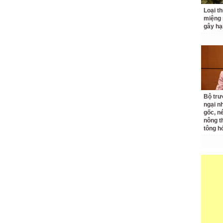
Loại t
miệng
gây hạ
Bộ tr
ngại nh
gốc, n
nông t
tông h