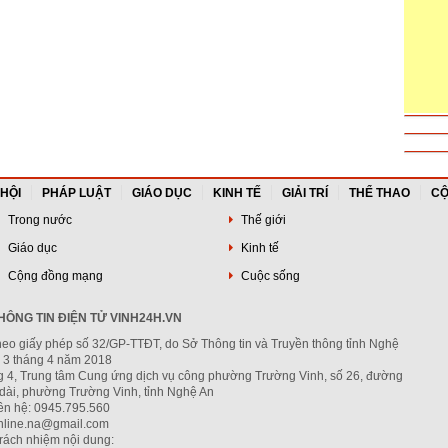
 HỘI
PHÁP LUẬT
GIÁO DỤC
KINH TẾ
GIẢI TRÍ
THỂ THAO
CỘ
Trong nước
Thế giới
Giáo dục
Kinh tế
Cộng đồng mạng
Cuộc sống
ÔNG TIN ĐIỆN TỬ VINH24H.VN
heo giấy phép số 32/GP-TTĐT, do Sở Thông tin và Truyền thông tỉnh Nghệ
 3 tháng 4 năm 2018
ng 4, Trung tâm Cung ứng dịch vụ công phường Trường Vinh, số 26, đường
dài, phường Trường Vinh, tỉnh Nghệ An
iên hệ: 0945.795.560
nline.na@gmail.com
trách nhiệm nội dung: