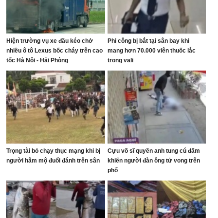
Hiện trường vụ xe đầu kéo chở
Phi công bị bắt tại sân bay khi
nhiều ô tô Lexus bốc cháy trên cao
mang hơn 70.000 viên thuốc lắc
tốc Hà Nội - Hải Phòng
trong vali
Trọng tài bỏ chạy thục mạng khi bị
Cựu võ sĩ quyền anh tung cú đấm
người hâm mộ đuổi đánh trên sân
khiến người đàn ông tử vong trên
phố