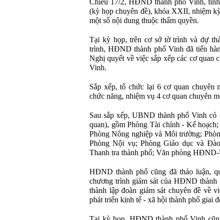
Chiều 17/2, HĐND thành phố Vinh, tỉnh
(kỳ họp chuyên đề), khóa XXII, nhiệm kỳ
một số nội dung thuộc thẩm quyền.
Tại kỳ họp, trên cơ sở tờ trình và dự
trình, HĐND thành phố Vinh đã tiến hàn
Nghị quyết về việc sắp xếp các cơ qua
Vinh.
Sắp xếp, tổ chức lại 6 cơ quan chuyê
chức năng, nhiệm vụ 4 cơ quan chuyên mô
Sau sắp xếp, UBND thành phố Vinh có 
quan), gồm Phòng Tài chính - Kế hoạch; Ph
Phòng Nông nghiệp và Môi trường; Phò
Phòng Nội vụ; Phòng Giáo dục và Đào
Thanh tra thành phố; Văn phòng HĐN
HĐND thành phố cũng đã thảo luận, qu
chương trình giám sát của HĐND thành 
thành lập đoàn giám sát chuyên đề về vi
phát triển kinh tế - xã hội thành phố giai
Tại kỳ họp, HĐND thành phố Vinh cũng 