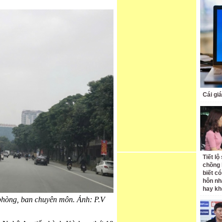
Cái giá
Tiết l
chồng 
biết có
hôn nh
hay k
phòng, ban chuyên môn. Ảnh: P.V