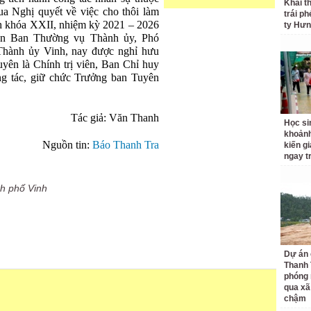
Khai t
ua Nghị quyết về việc cho thôi làm
trái p
 khóa XXII, nhiệm kỳ 2021 – 2026
ty Hưn
ên Ban Thường vụ Thành ủy, Phó
hành ủy Vinh, nay được nghỉ hưu
yên là Chính trị viên, Ban Chỉ huy
g tác, giữ chức Trưởng ban Tuyên
Tác giả: Văn Thanh
Học si
khoản
Nguồn tin:
Báo Thanh Tra
kiến gi
ngay t
h phố Vinh
Dự án 
Thanh 
phóng 
qua xã
chậm