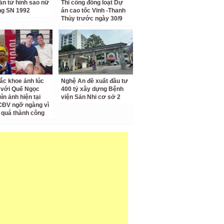
án tử hình sao nữ
Thi công đồng loạt Dự
ếng SN 1992
án cao tốc Vinh -Thanh
Thủy trước ngày 30/9
ắc khoe ảnh lúc
Nghệ An đề xuất đầu tư
i với Quế Ngọc
400 tỷ xây dựng Bệnh
ìn ảnh hiện tại
viện Sản Nhi cơ sở 2
CĐV ngỡ ngàng vì
ì quá thành công