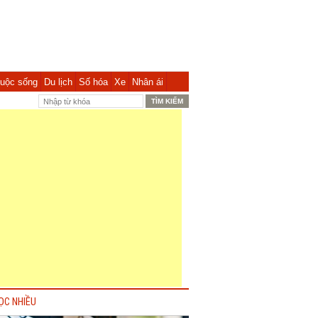
uộc sống
Du lịch
Số hóa
Xe
Nhân ái
ỌC NHIỀU