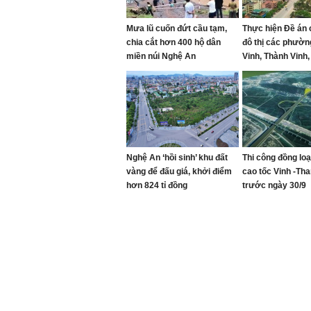
Mưa lũ cuốn đứt cầu tạm,
Thực hiện Đề án 
chia cắt hơn 400 hộ dân
đô thị các phườ
miền núi Nghệ An
Vinh, Thành Vinh,
Vinh Hưng, Vinh
Lò giai đoạn 202
Nghệ An ‘hồi sinh’ khu đất
Thi công đồng lo
vàng để đấu giá, khởi điểm
cao tốc Vinh -Th
hơn 824 tỉ đồng
trước ngày 30/9