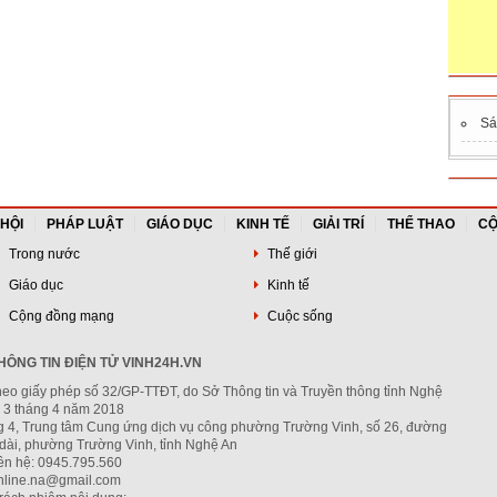
S
 HỘI
PHÁP LUẬT
GIÁO DỤC
KINH TẾ
GIẢI TRÍ
THỂ THAO
CỘ
Trong nước
Thế giới
Giáo dục
Kinh tế
Cộng đồng mạng
Cuộc sống
ÔNG TIN ĐIỆN TỬ VINH24H.VN
heo giấy phép số 32/GP-TTĐT, do Sở Thông tin và Truyền thông tỉnh Nghệ
 3 tháng 4 năm 2018
ng 4, Trung tâm Cung ứng dịch vụ công phường Trường Vinh, số 26, đường
dài, phường Trường Vinh, tỉnh Nghệ An
iên hệ: 0945.795.560
nline.na@gmail.com