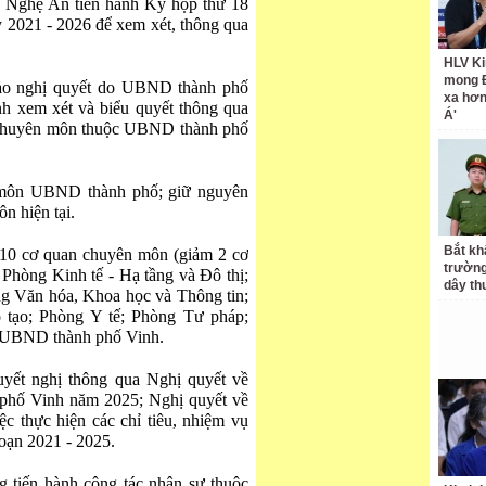
 Nghệ An tiến hành Kỳ họp thứ 18
 2021 - 2026 để xem xét, thông qua
HLV Ki
mong 
 thảo nghị quyết do UBND thành phố
xa hơ
h xem xét và biểu quyết thông qua
Á'
n chuyên môn thuộc UBND thành phố
n môn UBND thành phố; giữ nguyên
n hiện tại.
Bắt kh
10 cơ quan chuyên môn (giảm 2 cơ
trườn
òng Kinh tế - Hạ tầng và Đô thị;
dây th
ng Văn hóa, Khoa học và Thông tin;
 tạo; Phòng Y tế; Phòng Tư pháp;
D-UBND thành phố Vinh.
yết nghị thông qua Nghị quyết về
phố Vinh năm 2025; Nghị quyết về
ệc thực hiện các chỉ tiêu, nhiệm vụ
 đoạn 2021 - 2025.
tiến hành công tác nhân sự thuộc