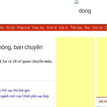
iới
Xã hội
Pháp luật
Giáo dục
Kinh tế
Giải trí
Thể thao
Đẹp
Giới trẻ
C
hòng, ban chuyên
ệ An có 10 cơ quan chuyên môn,
XIII sau khi tinh gọn
ộ, ngành mới của Chính phủ sau hợp
BÀI Đ