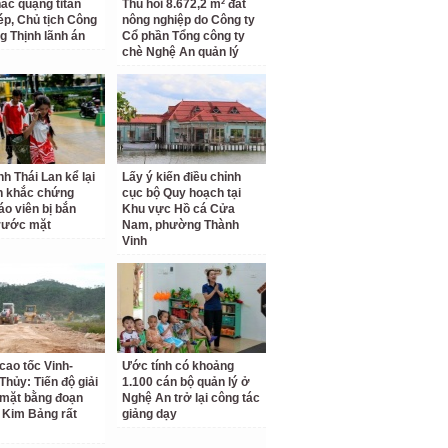
hác quặng titan
Thu hồi 8.672,2 m² đất
hép, Chủ tịch Công
nông nghiệp do Công ty
g Thịnh lãnh án
Cổ phần Tổng công ty
chè Nghệ An quản lý
nh Thái Lan kể lại
Lấy ý kiến điều chỉnh
h khắc chứng
cục bộ Quy hoạch tại
áo viên bị bắn
Khu vực Hồ cá Cửa
rước mặt
Nam, phường Thành
Vinh
cao tốc Vinh-
Ước tính có khoảng
Thủy: Tiến độ giải
1.100 cán bộ quản lý ở
mặt bằng đoạn
Nghệ An trở lại công tác
 Kim Bảng rất
giảng dạy