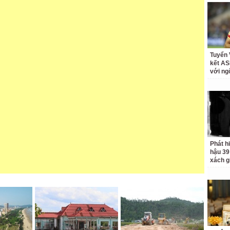
Tuyển 
kết A
với ng
Phát hi
hậu 39 
xách g