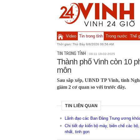
Video
Tin trong tỉnh
Trong nước
Thế g
Thời gian:
Thứ Bảy 8/8/2026 06:56 AM
TIN TRONG TỈNH
08:11 18-02-2025
Thành phố Vinh còn 10 p
môn
Sau sắp xếp, UBND TP Vinh, tỉnh Ngh
giảm 2 cơ quan so với trước đây.
TIN LIÊN QUAN
Lãnh đạo các Ban Đảng Trung ương khóa 
Chi tiết dự kiến bộ máy, biên chế các b
nhất, tinh gọn