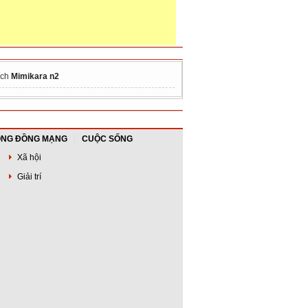
ách
Mimikara n2
NG ĐỒNG MẠNG
CUỘC SỐNG
Xã hội
Giải trí