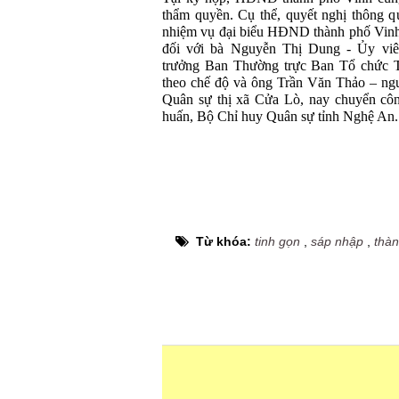
thẩm quyền. Cụ thể, quyết nghị thông q
nhiệm vụ đại biểu HĐND thành phố Vinh
đối với bà Nguyễn Thị Dung - Ủy vi
trưởng Ban Thường trực Ban Tổ chức T
theo chế độ và ông Trần Văn Thảo – ngu
Quân sự thị xã Cửa Lò, nay chuyển côn
huấn, Bộ Chỉ huy Quân sự tỉnh Nghệ An.
Từ khóa:
tinh gọn
,
sáp nhập
,
thàn