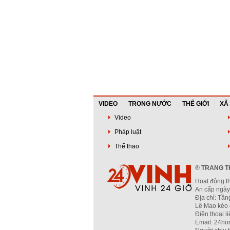
VIDEO
TRONG NƯỚC
THẾ GIỚI
XÃ
Video
Pháp luật
Thể thao
®
TRANG TH
Hoạt động t
An cấp ngày
Địa chỉ: Tầ
Lê Mao kéo 
Điện thoại l
Email: 24ho