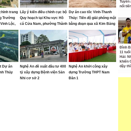
Tuyên 
nổi ti
chỉnh trang
Lấy ý kiến điều chỉnh cục bộ
Dự án cao tốc Vinh-Thanh
ng Trường
Quy hoạch tại Khu vực Hồ
Thủy: Tiến độ giải phóng mặt
 Vinh Lộc,
cá Cửa Nam, phường Thành
bằng đoạn qua xã Kim Bảng
 Phú và Cửa
Vinh
rất chậm
6 – 2030
Đình B
11 tuổ
Hải: Nh
khiến 
dậy th
ạt Dự án
Nghệ An đề xuất đầu tư 400
Nghệ An khởi công xây
anh Thủy
tỷ xây dựng Bệnh viện Sản
dựng Trường THPT Nam
Nhi cơ sở 2
Đàn 1