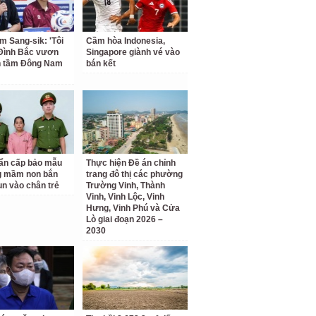
m Sang-sik: 'Tôi
Cầm hòa Indonesia,
Đình Bắc vươn
Singapore giành vé vào
n tầm Đông Nam
bán kết
ẩn cấp bảo mẫu
Thực hiện Đề án chỉnh
g mầm non bắn
trang đô thị các phường
un vào chân trẻ
Trường Vinh, Thành
Vinh, Vinh Lộc, Vinh
Hưng, Vinh Phú và Cửa
Lò giai đoạn 2026 –
2030