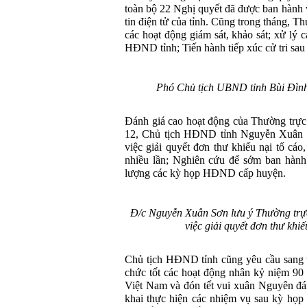
toàn bộ 22 Nghị quyết đã được ban hành v
tin điện tử của tỉnh. Cũng trong tháng, 
các hoạt động giám sát, khảo sát; xử lý 
HĐND tỉnh; Tiến hành tiếp xúc cử tri sau
Phó Chủ tịch UBND tỉnh Bùi Đình 
Đánh giá cao hoạt động của Thường trực
12, Chủ tịch HĐND tỉnh Nguyễn Xuân Sơ
việc giải quyết đơn thư khiếu nại tố cáo
nhiều lần; Nghiên cứu để sớm ban hành
lượng các kỳ họp HĐND cấp huyện.
Đ/c Nguyễn Xuân Sơn lưu ý Thường trực
việc giải quyết đơn thư khiếu
Chủ tịch HĐND tỉnh cũng yêu cầu sang t
chức tốt các hoạt động nhân kỷ niệm 90
Việt Nam và đón tết vui xuân Nguyên đá
khai thực hiện các nhiệm vụ sau kỳ họp 