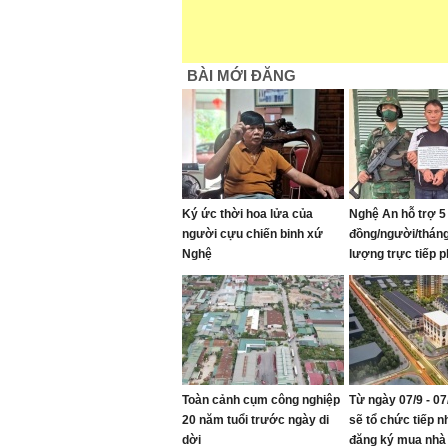
BÀI MỚI ĐĂNG
Ký ức thời hoa lửa của
Nghệ An hỗ trợ 5 
người cựu chiến binh xứ
đồng/người/tháng
Nghệ
lượng trực tiếp p
chống ma túy
Toàn cảnh cụm công nghiệp
Từ ngày 07/9 - 0
20 năm tuổi trước ngày di
sẽ tổ chức tiếp 
dời
đăng ký mua nhà 