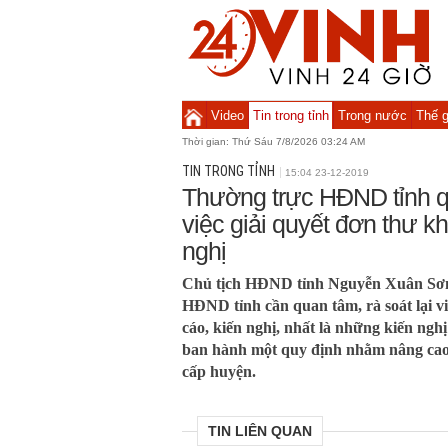
Video
Tin trong tỉnh
Trong nước
Thế g
Thời gian:
Thứ Sáu 7/8/2026 03:24 AM
TIN TRONG TỈNH
15:04 23-12-2019
Thường trực HĐND tỉnh qu
việc giải quyết đơn thư kh
nghị
Chủ tịch HĐND tỉnh Nguyễn Xuân Sơn
HĐND tỉnh cần quan tâm, rà soát lại vi
cáo, kiến nghị, nhất là những kiến ngh
ban hành một quy định nhằm nâng ca
cấp huyện.
TIN LIÊN QUAN