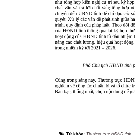
như tổng hợp kiến nghị cử tri sau kỳ họp
chất vấn và trả lời chất vấn; tổng hợp n
chuyển đến UBND tỉnh để chỉ đạo các sở
quyết. Xử lý các vấn đề phát sinh giữa 
trình, quy định của pháp luật. Theo dõi đ
của HĐND tỉnh thông qua tại kỳ họp thứ 1
hoạt động của HĐND tỉnh từ đầu nhiệm k
nâng cao chất lượng, hiệu quả hoạt độn
trong nhiệm kỳ tới 2021 – 2026.
Phó Chủ tịch HĐND tỉnh ph
Cũng trong sáng nay, Thường trực HĐND 
nghiệm về công tác chuẩn bị và tổ chức 
Bàn bạc, thống nhất, chọn nội dung để gi
Từ khóa:
Thường trực HĐND tỉnh
,