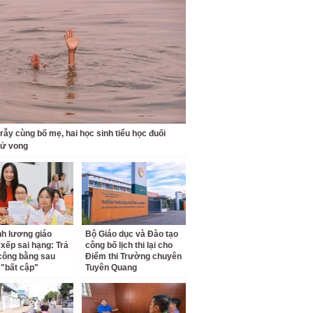
 rẫy cùng bố mẹ, hai học sinh tiểu học đuối
tử vong
ĩnh lương giáo
Bộ Giáo dục và Đào tạo
 xếp sai hạng: Trả
công bố lịch thi lại cho
 công bằng sau
Điểm thi Trường chuyên
"bất cập"
Tuyên Quang