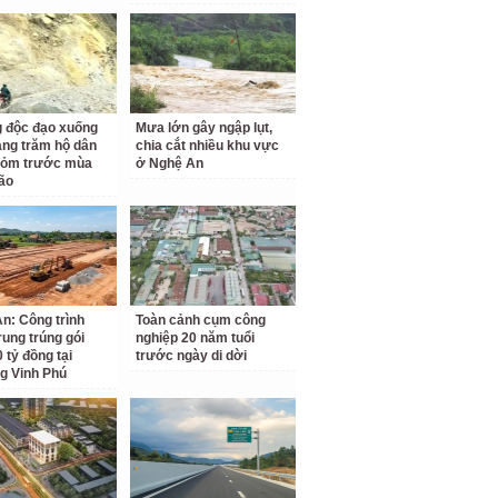
 độc đạo xuống
Mưa lớn gây ngập lụt,
àng trăm hộ dân
chia cắt nhiều khu vực
hỏm trước mùa
ở Nghệ An
ão
n: Công trình
Toàn cảnh cụm công
rung trúng gói
nghiệp 20 năm tuổi
 tỷ đồng tại
trước ngày di dời
g Vinh Phú