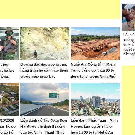
Lắc và
xuống 
du khá
tuyệt 
bất ng
triệu
Đường độc đạo xuống cấp,
Nghệ An: Công trình Miền
 cho lực
hàng trăm hộ dân thấp thỏm
Trung trúng gói thầu 60 tỷ
hòng,
trước mùa mưa bão
đồng tại phường Vinh Phú
7/10/2026
Liên danh có Tập đoàn Sơn
Liên danh Phúc Tuấn – Vinh
nhận hồ sơ
Hải được chỉ định thi công
Homes làm dự án nhà ở
ở xã hội
cao tốc Vinh - Thanh Thủy
hơn 1.500 tỷ tại Nghệ An