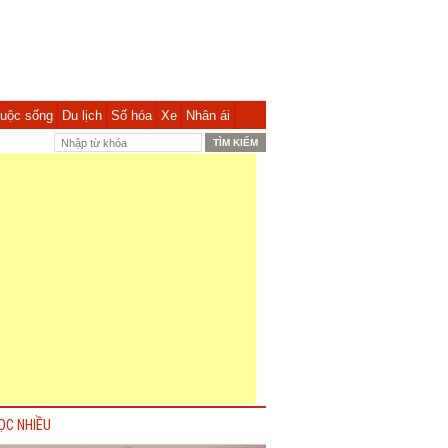
uộc sống
Du lịch
Số hóa
Xe
Nhân ái
ỌC NHIỀU