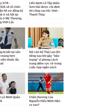
y 07/9 -
Liên danh có Tập đoàn
2026 sẽ tổ chức
Sơn Hải được chỉ định
hận hồ sơ đăng ký
thi công cao tốc Vinh -
à ở xã hội tại
Thanh Thủy
hà ở Mỹ Thượng,
g Vinh Lộc
g bị bắt tại sân
Nữ cán bộ Thái Lan lên
i mang hơn
tiếng sau khi gây "bão
 viên thuốc lắc
mạng" vì phong cách
ali
trang điểm rực rỡ trong
cuộc họp ngân sách
h Lê Minh Quân
Chấn thương của
96
Nguyễn Hiểu Minh hiện
ra sao?