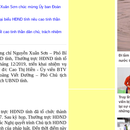
n Xuân Sơn chúc mừng Ủy ban Đoàn
i biểu HĐND tỉnh nêu cao tinh thần
 cao tinh thần dân chủ, trách nhiệm
đồng chí Nguyễn Xuân Sơn – Phó Bí
Đi làm
D tỉnh, Thường trực HĐND tỉnh tổ
nước 
háng 12/2019, triển khai nhiệm vụ
c đ/c Cao Thị Hiền - Ủy viên BTV
oàng Viết Đường – Phó Chủ tịch
ịch UBND tỉnh.
Truy l
viên bị
lại sự
 trực HĐND tỉnh đã tổ chức thành
những 
17. Sau kỳ họp, Thường trực HĐND
n các Nghị quyết trình Chủ tịch HĐND
nh của pháp luật. Đến thời điểm này