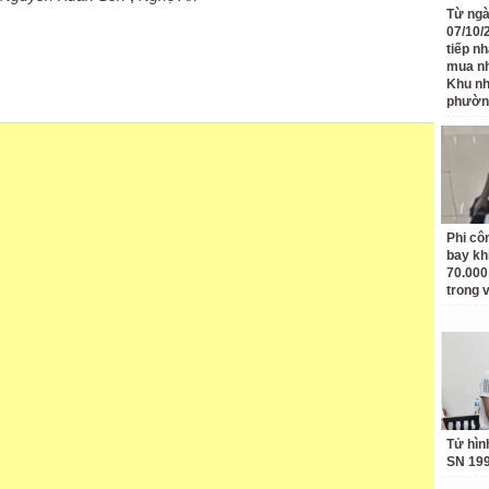
Từ ngà
07/10/
tiếp n
mua nh
Khu n
phườn
Phi côn
bay kh
70.000
trong v
Tử hìn
SN 19