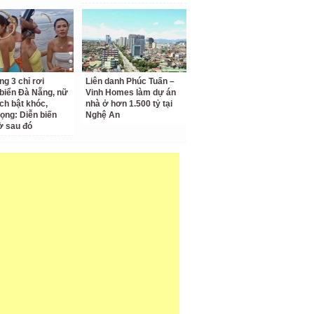
ng 3 chỉ rơi
Liên danh Phúc Tuấn –
biển Đà Nẵng, nữ
Vinh Homes làm dự án
ch bật khóc,
nhà ở hơn 1.500 tỷ tại
vọng: Diễn biến
Nghệ An
ờ sau đó