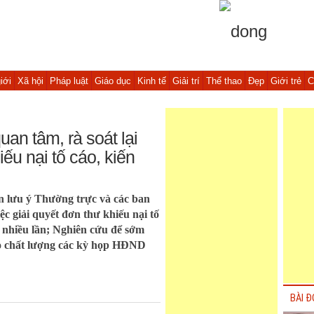
iới
Xã hội
Pháp luật
Giáo dục
Kinh tế
Giải trí
Thể thao
Đẹp
Giới trẻ
C
an tâm, rà soát lại
iếu nại tố cáo, kiến
 lưu ý Thường trực và các ban
ệc giải quyết đơn thư khiếu nại tố
ị nhiều lần; Nghiên cứu để sớm
o chất lượng các kỳ họp HĐND
BÀI Đ