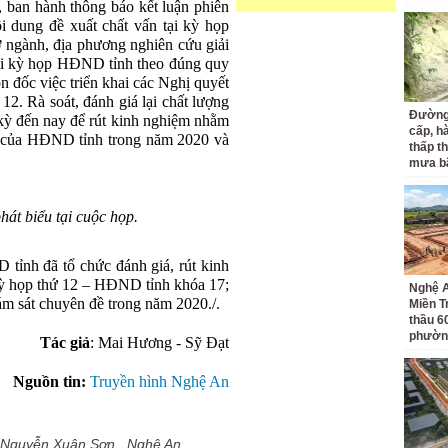
, ban hành thông báo kết luận phiên
ội dung đề xuất chất vấn tại kỳ họp
 ngành, địa phương nghiên cứu giải
hai kỳ họp HĐND tỉnh theo đúng quy
ôn đốc việc triển khai các Nghị quyết
2. Rà soát, đánh giá lại chất lượng
Đường
ỳ đến nay để rút kinh nghiệm nhằm
cấp, h
g của HĐND tỉnh trong năm 2020 và
thấp t
mưa b
át biểu tại cuộc họp.
tỉnh đã tổ chức đánh giá, rút kinh
kỳ họp thứ 12 – HĐND tỉnh khóa 17;
Nghệ A
ám sát chuyên đề trong năm 2020./.
Miền T
thầu 60
phườn
Tác giả
: Mai Hương - Sỹ Đạt
Nguồn tin:
Truyền hình Nghệ An
Nguyễn Xuân Sơn
,
Nghệ An