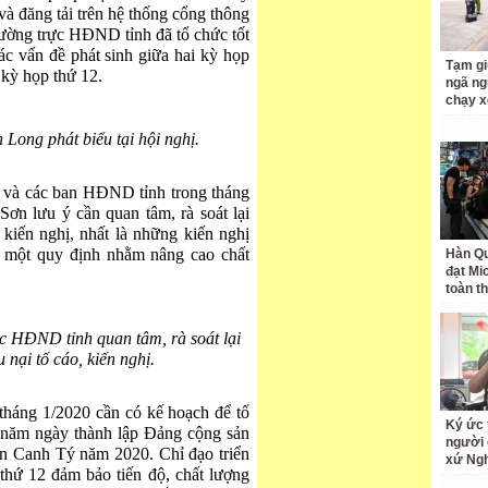
à đăng tải trên hệ thống cổng thông
Thường trực HĐND tỉnh đã tổ chức tốt
các vấn đề phát sinh giữa hai kỳ họp
Tạm gi
 kỳ họp thứ 12.
ngã ng
chạy x
Long phát biểu tại hội nghị.
 và các ban HĐND tỉnh trong tháng
n lưu ý cần quan tâm, rà soát lại
, kiến nghị, nhất là những kiến nghị
 một quy định nhằm nâng cao chất
Hàn Qu
đạt Mi
toàn t
 HĐND tỉnh quan tâm, rà soát lại
 nại tố cáo, kiến nghị.
háng 1/2020 cần có kế hoạch để tổ
Ký ức 
 năm ngày thành lập Đảng cộng sản
người 
n Canh Tý năm 2020. Chỉ đạo triển
xứ Ng
thứ 12 đảm bảo tiến độ, chất lượng