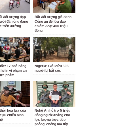
ữ đối tượng đạp
Bắt đối tượng giả danh
ười đàn ông đang
Công an để lừa đảo
e trên đường
chiếm đoạt 400 triệu
đồng
ốc: 17 nhà hàng
Nigeria: Giải cứu 308
chelin vi phạm an
người bị bắt cóc
hực phẩm
thời hoa lửa của
Nghệ An hỗ trợ 5 triệu
cựu chiến binh
đồng/người/tháng cho
hệ
lực lượng trực tiếp
phòng, chống ma túy