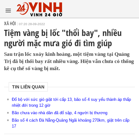
XÃ HỘI
07:20 28-09-2022
Tiệm vàng bị lốc "thổi bay", nhiều
người mặc mưa gió đi tìm giúp
Sau trận lốc xoáy kinh hoàng, một tiệm vàng tại Quảng
Trị đã bị thổi bay rất nhiều vàng. Hiện vẫn chưa có thống
kê cụ thể số vàng bị mất.
TIN LIÊN QUAN
Đổ bộ với sức gió giật tới cấp 13, bão số 4 suy yếu thành áp thấp
nhiệt đới trong 12 giờ
Bão chưa vào nhà dân đã đổ sập, 4 người bị thương
Bão số 4 cách Đà Nẵng-Quảng Ngãi khoảng 270km, giật trên cấp
17