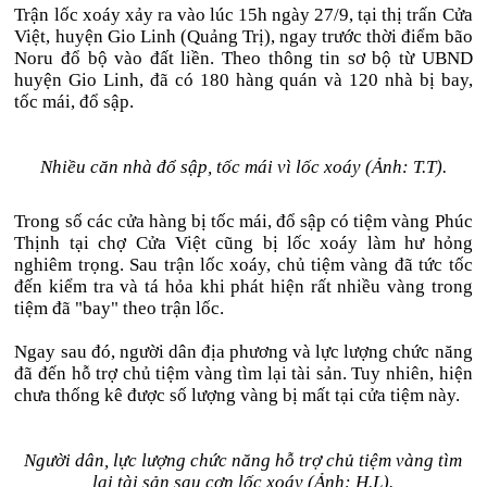
Trận lốc xoáy xảy ra vào lúc 15h ngày 27/9, tại thị trấn Cửa
Việt, huyện Gio Linh (Quảng Trị), ngay trước thời điểm bão
Noru đổ bộ vào đất liền. Theo thông tin sơ bộ từ UBND
huyện Gio Linh, đã có 180 hàng quán và 120 nhà bị bay,
tốc mái, đổ sập.
Nhiều căn nhà đổ sập, tốc mái vì lốc xoáy (Ảnh: T.T).
Trong số các cửa hàng bị tốc mái, đổ sập có tiệm vàng Phúc
Thịnh tại chợ Cửa Việt cũng bị lốc xoáy làm hư hỏng
nghiêm trọng. Sau trận lốc xoáy, chủ tiệm vàng đã tức tốc
đến kiểm tra và tá hỏa khi phát hiện rất nhiều vàng trong
tiệm đã "bay" theo trận lốc.
Ngay sau đó, người dân địa phương và lực lượng chức năng
đã đến hỗ trợ chủ tiệm vàng tìm lại tài sản. Tuy nhiên, hiện
chưa thống kê được số lượng vàng bị mất tại cửa tiệm này.
Người dân, lực lượng chức năng hỗ trợ chủ tiệm vàng tìm
lại tài sản sau cơn lốc xoáy (Ảnh: H.L).