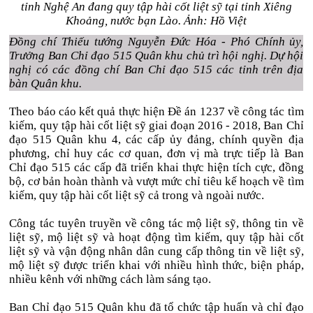
tỉnh Nghệ An đang quy tập hài cốt liệt sỹ tại tỉnh Xiêng
Khoảng, nước bạn Lào. Ảnh: Hồ Việt
Đồng chí Thiếu tướng Nguyễn Đức Hóa - Phó Chính ủy,
Trưởng Ban Chỉ đạo 515 Quân khu chủ trì hội nghị. Dự hội
nghị có các đồng chí Ban Chỉ đạo 515 các tỉnh trên địa
bàn Quân khu.
Theo báo cáo kết quả thực hiện Đề án 1237 về công tác tìm
kiếm, quy tập hài cốt liệt sỹ giai đoạn 2016 - 2018, Ban Chỉ
đạo 515 Quân khu 4, các cấp ủy đảng, chính quyền địa
phương, chỉ huy các cơ quan, đơn vị mà trực tiếp là Ban
Chỉ đạo 515 các cấp đã triển khai thực hiện tích cực, đồng
bộ, cơ bản hoàn thành và vượt mức chỉ tiêu kế hoạch về tìm
kiếm, quy tập hài cốt liệt sỹ cả trong và ngoài nước.
Công tác tuyên truyền về công tác mộ liệt sỹ, thông tin về
liệt sỹ, mộ liệt sỹ và hoạt động tìm kiếm, quy tập hài cốt
liệt sỹ và vận động nhân dân cung cấp thông tin về liệt sỹ,
mộ liệt sỹ được triển khai với nhiều hình thức, biện pháp,
nhiều kênh với những cách làm sáng tạo.
Ban Chỉ đạo 515 Quân khu đã tổ chức tập huấn và chỉ đạo