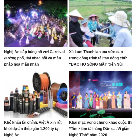
Nghệ An sắp bùng nổ với Carnival
Xã Lam Thành lan tỏa sức dân
đường phố, đại nhạc hội và màn
trong công trình tái tạo dòng chữ
pháo hoa mãn nhãn
“BÁC HỒ SỐNG MÃI” trên Núi
Nhón
Khó khăn tài chính, Việt Á xin rút
Khai mạc vòng chung khảo cuộc thi
khỏi dự án thép gần 1.200 tỷ tại
“Tìm kiếm tài năng Dân ca, Ví giặm
Nghệ An
Nghệ Tĩnh” năm 2026