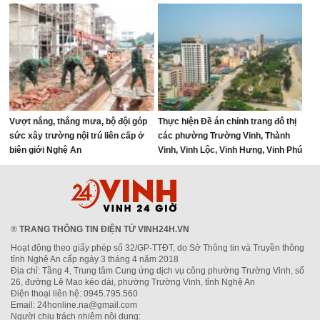
Vượt nắng, thắng mưa, bộ đội góp
Thực hiện Đề án chỉnh trang đô thị
sức xây trường nội trú liên cấp ở
các phường Trường Vinh, Thành
biên giới Nghệ An
Vinh, Vinh Lộc, Vinh Hưng, Vinh Phú
và Cửa Lò giai đoạn 2026 – 2030
®
TRANG THÔNG TIN ĐIỆN TỬ VINH24H.VN
Hoạt động theo giấy phép số 32/GP-TTĐT, do Sở Thông tin và Truyền thông
tỉnh Nghệ An cấp ngày 3 tháng 4 năm 2018
Địa chỉ: Tầng 4, Trung tâm Cung ứng dịch vụ công phường Trường Vinh, số
26, đường Lê Mao kéo dài, phường Trường Vinh, tỉnh Nghệ An
Điện thoại liên hệ: 0945.795.560
Email: 24honline.na@gmail.com
Người chịu trách nhiệm nội dung: