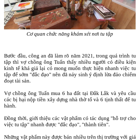
Cơ quan chức năng khám xét nơi tu tập
Bước đầu, công an đã làm rõ năm 2021, trong quá trình tu
tập thì vợ chồng ông Tuấn thấy nhiều người có điều kiện
kinh tế khá giả lại có mong muốn thực hiện nhanh việc tu
tập để sớm "đắc đạo" nên đã nảy sinh ý định lừa đảo chiếm
đoạt tài sản.
Vợ chồng ông Tuấn mua 6 ha đất tại Đắk Lắk và yêu cầu
các bị hại nộp tiền xây dựng nhà thờ tổ và 6 tịnh thất để tu
hành.
Đồng thời, giới thiệu các vật phẩm có tác dụng "hỗ trợ cho
việc tu tập" nhanh được "đắc đạo", "thành tiên".
Những vật phẩm này được bán nhiều trên thị trường với giá