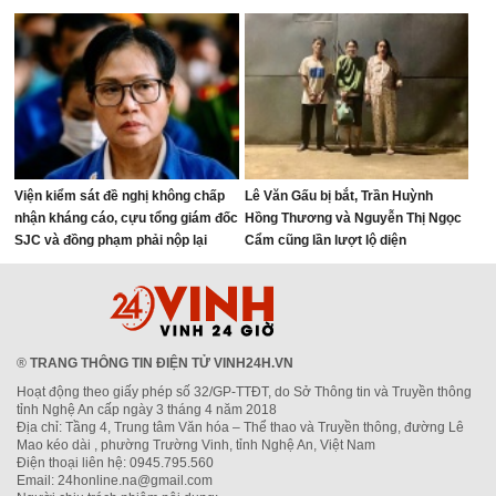
Viện kiểm sát đề nghị không chấp
Lê Văn Gấu bị bắt, Trần Huỳnh
nhận kháng cáo, cựu tổng giám đốc
Hồng Thương và Nguyễn Thị Ngọc
SJC và đồng phạm phải nộp lại
Cẩm cũng lần lượt lộ diện
17.758 lượng vàng
®
TRANG THÔNG TIN ĐIỆN TỬ VINH24H.VN
Hoạt động theo giấy phép số 32/GP-TTĐT, do Sở Thông tin và Truyền thông
tỉnh Nghệ An cấp ngày 3 tháng 4 năm 2018
Địa chỉ: Tầng 4, Trung tâm Văn hóa – Thể thao và Truyền thông, đường Lê
Mao kéo dài , phường Trường Vinh, tỉnh Nghệ An, Việt Nam
Điện thoại liên hệ: 0945.795.560
Email: 24honline.na@gmail.com