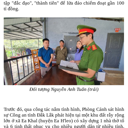
tập "đắc đạo", "thành tiên" để lừa đảo chiếm đoạt gần 100
tỉ đồng.
Đối tượng Nguyễn Anh Tuấn (trái)
Trước đó, qua công tác nắm tình hình, Phòng Cảnh sát hình
sự Công an tỉnh Đắk Lắk phát hiện tại một khu đất rẫy rộng
lớn ở xã Ea Khal (huyện Ea H'leo) có xây dựng 1 nhà thờ tổ
và 6 tịnh thất phục vụ cho nhiều người dân từ nhiều tỉnh,