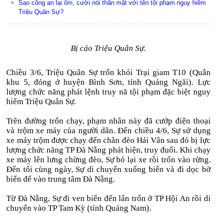
Sao công an lại ôm, cười nói thân mật với tên tội phạm nguy hiểm
Triệu Quân Sự?
Bị cáo Triệu Quân Sự.
Chiều 3/6, Triệu Quân Sự trốn khỏi Trại giam T10 (Quân
khu 5, đóng ở huyện Bình Sơn, tỉnh Quảng Ngãi). Lực
lượng chức năng phát lệnh truy nã tội phạm đặc biệt nguy
hiểm Triệu Quân Sự.
Trên đường trốn chạy, phạm nhân này đã cướp điện thoại
và trộm xe máy của người dân. Đến chiều 4/6, Sự sử dụng
xe máy trộm được chạy đến chân đèo Hải Vân sau đó bị lực
lượng chức năng TP Đà Nẵng phát hiện, truy đuổi. Khi chạy
xe máy lên lưng chừng đèo, Sự bỏ lại xe rồi trốn vào rừng.
Đến tối cùng ngày, Sự di chuyển xuống biển và đi dọc bờ
biển để vào trung tâm Đà Nẵng.
Từ Đà Nẵng, Sự đi ven biển đến lẩn trốn ở TP Hội An rồi di
chuyển vào TP Tam Kỳ (tỉnh Quảng Nam).