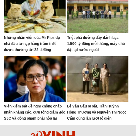
Những nhân viên của Mr Pips dụ
Triệt phá đường dây đánh bạc
nhà đầu tư nạp hàng trăm tỉ để
1.500 tỷ đồng mỗi tháng, máy chủ
được thưởng tới 22 tỉ đồng
đặt tại nước ngoài
Viện kiểm sát đề nghị không chấp
Lê Văn Gấu bị bắt, Trần Huỳnh
nhận kháng cáo, cựu tổng giám đốc
Hồng Thương và Nguyễn Thị Ngọc
SJC và đồng phạm phải nộp lại
Cẩm cũng lần lượt lộ diện
17.758 lượng vàng