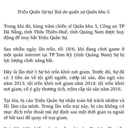
Triệu Quân Sự tại Toà án quân sự Quân khu 5.
Trong khi đó, hàng trăm chiến sĩ Quân khu 5, Công an TP
Đà Nẵng, tỉnh Thừa Thiên-Huế, tỉnh Quảng Nam được huy
động để truy bắt Triệu Quân Sự.
Sau nhiều ngày lẩn trốn, tối 18/6, khi đang chơi game ở
một quán internet tại TP Tam Kỳ (tỉnh Quảng Nam) Sự bị
lực lượng chức năng bắt.
Đây là lần thứ 3 Sự bỏ trốn khỏi nơi giam. Trước đó, Sự đã
có 3 tiền án về tội giết người, cướp tài sản, đào ngũ vào
năm 2013; tội trốn khỏi nơi giam năm 2014; tội trốn khỏi
nơi giam, cố ý gây thương tích, trộm cắp tài sản năm 2016.
Tại tòa, bị cáo Triệu Quân Sự nhận toàn bộ trách nhiệm và
lỗi lầm của mình. Trong lần trốn trại này, bị cáo không có
mục đích trốn thoát mà dự định sau một thời gian ra ngoài
sẽ bắt taxi để quay về trại giam.