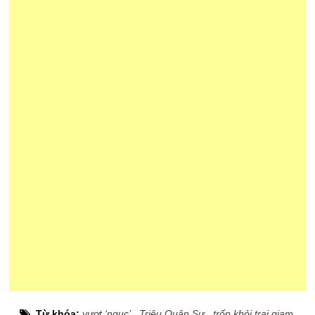
Từ khóa:
vượt ‘ngục’
,
Triệu Quân Sự
,
trốn khỏi trại giam