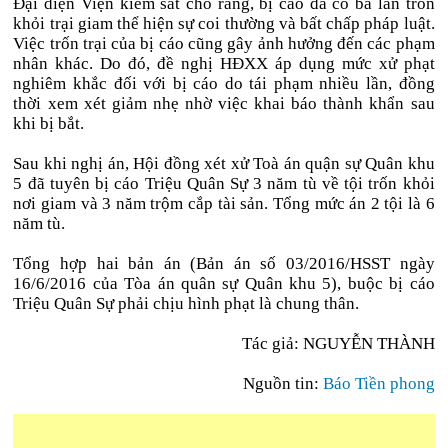
Đại diện Viện kiểm sát cho rằng, bị cáo đã có ba lần trốn
khỏi trại giam thể hiện sự coi thường và bất chấp pháp luật.
Việc trốn trại của bị cáo cũng gây ảnh hưởng đến các phạm
nhân khác. Do đó, đề nghị HĐXX áp dụng mức xử phạt
nghiêm khắc đối với bị cáo do tái phạm nhiều lần, đồng
thời xem xét giảm nhẹ nhờ việc khai báo thành khẩn sau
khi bị bắt.
Sau khi nghị án, Hội đồng xét xử Toà án quận sự Quân khu
5 đã tuyên bị cáo Triệu Quân Sự 3 năm tù về tội trốn khỏi
nơi giam và 3 năm trộm cắp tài sản. Tổng mức án 2 tội là 6
năm tù.
Tổng hợp hai bản án (Bản án số 03/2016/HSST ngày
16/6/2016 của Tòa án quân sự Quân khu 5), buộc bị cáo
Triệu Quân Sự phải chịu hình phạt là chung thân.
Tác giả: NGUYỄN THÀNH
Nguồn tin:
Báo Tiền phong