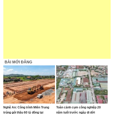
BÀI MỚI ĐĂNG
Nghệ An: Công trình Miền Trung
Toàn cảnh cụm công nghiệp 20
trúng gói thầu 60 tỷ đồng tại
năm tuổi trước ngày di dời