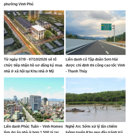
phường Vinh Phú
Từ ngày 07/9 - 07/10/2026 sẽ tổ
Liên danh có Tập đoàn Sơn Hải
chức tiếp nhận hồ sơ đăng ký mua
được chỉ định thi công cao tốc Vinh
nhà ở xã hội tại Khu nhà ở Mỹ
- Thanh Thủy
Thượng, phường Vinh Lộc
Liên danh Phúc Tuấn – Vinh Homes
Nghệ An: Sớm xử lý lấn chiếm
làm dự án nhà ở hơn 1.500 tỷ tại
luồng tuyến Khu neo đậu tránh trú