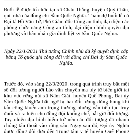
Buổi lễ được tổ chức tại xã Châu Thắng, huyện Quỳ Châu,
quê nhà của đồng chí Sầm Quốc Nghĩa. Tham dự buổi lễ có
Đại tá Hồ Văn Tứ, Phó Giám đốc Công an tỉnh; đại diện các
phòng chức năng Công an tỉnh; đại diện chính quyền địa
phương và thân nhân gia đình liệt sỹ Sầm Quốc Nghĩa.
Ngày 22/1/2021 Thủ tướng Chính phủ đã ký quyết định cấp
bằng Tổ quốc ghi công đối với đồng chí Đại úy Sầm Quốc
Nghĩa.
Trước đó, vào sáng 22/3/2020, trong quá trình truy bắt một
số đối tượng người Lào vận chuyển ma túy từ biên giới tại
khu vực rừng núi xã Nậm Giải, huyện Quế Phong, Đại úy
Sầm Quốc Nghĩa bất ngờ bị hai đối tượng dùng hung khí
tấn công khiến anh trọng thương nhưng vẫn tiếp tục truy
đuổi và ra hiệu cho đồng đội khống chế, bắt giữ đối tượng.
Tuy nhiên địa hình hiểm trở nên các đối tượng đã nhanh
chóng tẩu thoát vào rừng sâu. Ngay sau đó, Đại úy Nghĩa
được đồng đội đưa đến Trung tâm y tế huyện Quế Phong