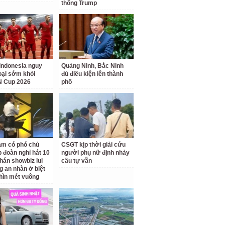
thống Trump
Indonesia nguy
Quảng Ninh, Bắc Ninh
loại sớm khỏi
đủ điều kiện lên thành
 Cup 2026
phố
am có phó chủ
CSGT kịp thời giải cứu
p đoàn nghỉ hát 10
người phụ nữ định nhảy
hán showbiz lui
cầu tự vẫn
g an nhàn ở biệt
hìn mét vuông