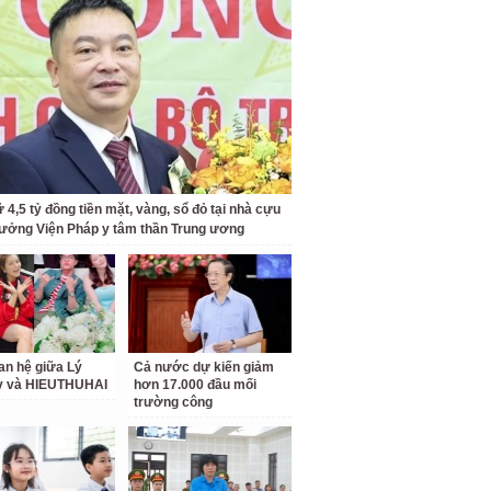
 4,5 tỷ đồng tiền mặt, vàng, sổ đỏ tại nhà cựu
rưởng Viện Pháp y tâm thần Trung ương
an hệ giữa Lý
Cả nước dự kiến giảm
ỳ và HIEUTHUHAI
hơn 17.000 đầu mối
trường công