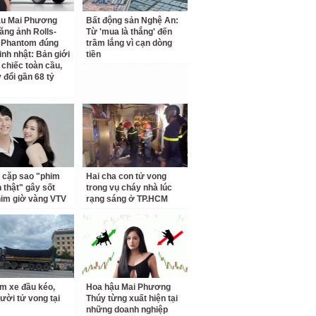
ậu Mai Phương
Bất động sản Nghệ An:
ăng ảnh Rolls-
Từ 'mua là thắng' đến
 Phantom đúng
trầm lắng vì cạn dòng
inh nhật: Bản giới
tiền
 chiếc toàn cầu,
 đổi gần 68 tỷ
 cặp sao "phim
Hai cha con tử vong
h thật" gây sốt
trong vụ cháy nhà lúc
him giờ vàng VTV
rạng sáng ở TP.HCM
m xe đầu kéo,
Hoa hậu Mai Phương
ười tử vong tại
Thúy từng xuất hiện tại
những doanh nghiệp