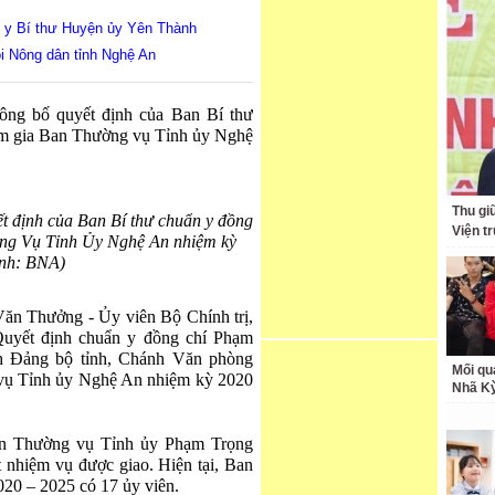
n y Bí thư Huyện ủy Yên Thành
i Nông dân tỉnh Nghệ An
ng bố quyết định của Ban Bí thư
m gia Ban Thường vụ Tỉnh ủy Nghệ
Thu giữ
t định của Ban Bí thư chuẩn y đồng
Viện t
ng Vụ Tỉnh Ủy Nghệ An nhiệm kỳ
ảnh: BNA)
Văn Thưởng - Ủy viên Bộ Chính trị,
uyết định chuẩn y đồng chí Phạm
h Đảng bộ tỉnh, Chánh Văn phòng
Mối qu
vụ Tỉnh ủy Nghệ An nhiệm kỳ 2020
Nhã K
an Thường vụ Tỉnh ủy Phạm Trọng
t nhiệm vụ được giao. Hiện tại, Ban
20 – 2025 có 17 ủy viên.