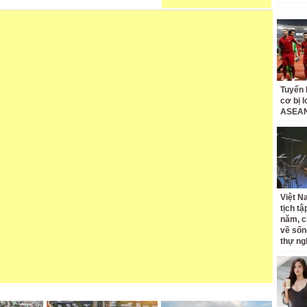
Tuyển 
cơ bị 
ASEAN
Việt N
tịch tậ
năm, c
về sốn
thự ng