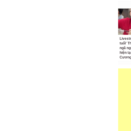
Livest
tuổi' 
ngã ng
hiện t
Cương 