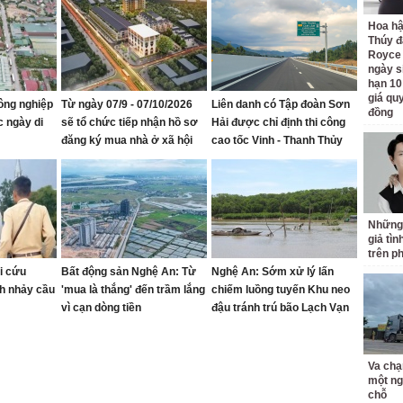
Hoa h
Thúy đ
Royce
ngày s
hạn 10
giá quy
ông nghiệp
Từ ngày 07/9 - 07/10/2026
Liên danh có Tập đoàn Sơn
đồng
c ngày di
sẽ tổ chức tiếp nhận hồ sơ
Hải được chỉ định thi công
đăng ký mua nhà ở xã hội
cao tốc Vinh - Thanh Thủy
tại Khu nhà ở Mỹ Thượng,
phường Vinh Lộc
Những
giả tìn
trên p
i cứu
Bất động sản Nghệ An: Từ
Nghệ An: Sớm xử lý lấn
h nhảy cầu
'mua là thắng' đến trầm lắng
chiếm luồng tuyến Khu neo
vì cạn dòng tiền
đậu tránh trú bão Lạch Vạn
Va chạ
một ng
chỗ