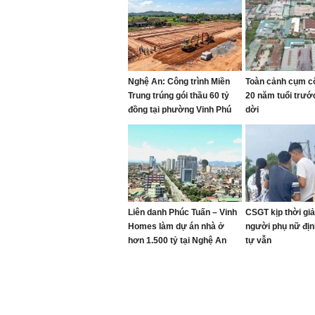
Nghệ An: Công trình Miền
Toàn cảnh cụm c
Trung trúng gói thầu 60 tỷ
20 năm tuổi trướ
đồng tại phường Vinh Phú
dời
Liên danh Phúc Tuấn – Vinh
CSGT kịp thời giả
Homes làm dự án nhà ở
người phụ nữ địn
hơn 1.500 tỷ tại Nghệ An
tự vẫn