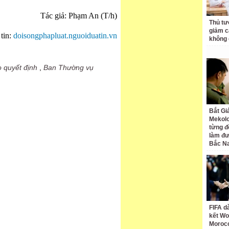
Tác giả: Phạm An (T/h)
Thủ tư
giảm cá
tin:
doisongphapluat.nguoiduatin.vn
không 
o quyết định
,
Ban Thường vụ
Bắt Gi
Mekolo
từng đ
làm đư
Bắc N
FIFA d
kết Wo
Moroc