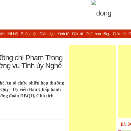
iới
Xã hội
Pháp luật
Giáo dục
Kinh tế
Giải trí
Thể thao
Đẹp
Giới trẻ
C
 đồng chí Phạm Trọng
ờng vụ Tỉnh ủy Nghệ
hệ An tổ chức phiên họp thường
h Quý - Ủy viên Ban Chấp hành
rưởng đoàn ĐBQH, Chủ tịch
BÀI Đ