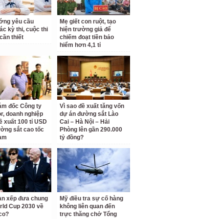
ớng yêu cầu
Mẹ giết con ruột, tạo
c kỳ thi, cuộc thi
hiện trường giả để
cần thiết
chiếm đoạt tiền bảo
hiểm hơn 4,1 tỉ
ám đốc Công ty
Vì sao đề xuất tăng vốn
r, doanh nghiệp
dự án đường sắt Lào
ề xuất 100 tỉ USD
Cai – Hà Nội – Hải
ờng sắt cao tốc
Phòng lên gần 290.000
am
tỷ đồng?
àn xếp đưa chung
Mỹ điều tra sự cố hàng
rld Cup 2030 về
không liên quan đến
co?
trực thăng chở Tổng