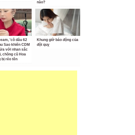
nào?
ream, 'cô dâu 62
Khung giờ báo động của
Thu Sao khiến CDM
đột quỵ
ửa với nhan sắc
ại, chồng cũ Hoa
bị réo tên