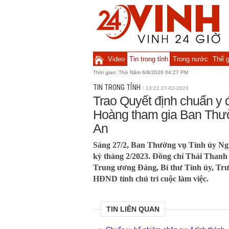
Video
Tin trong tỉnh
Trong nước
Thế g
Thời gian:
Thứ Năm 6/8/2026 04:27 PM
TIN TRONG TỈNH
13:22 27-02-2023
Trao Quyết định chuẩn y
Hoàng tham gia Ban Thư
An
Sáng 27/2, Ban Thường vụ Tỉnh ủy Ng
kỳ tháng 2/2023. Đồng chí Thái Than
Trung ương Đảng, Bí thư Tỉnh ủy, T
HĐND tỉnh chủ trì cuộc làm việc.
TIN LIÊN QUAN