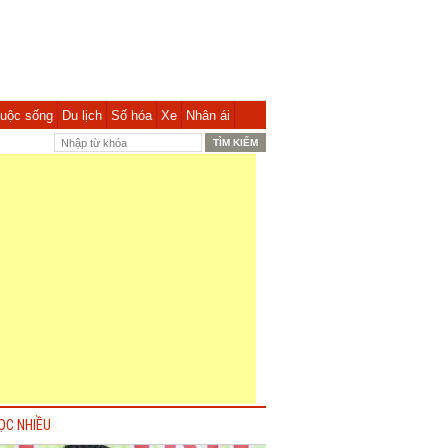
uộc sống
Du lịch
Số hóa
Xe
Nhân ái
ỌC NHIỀU