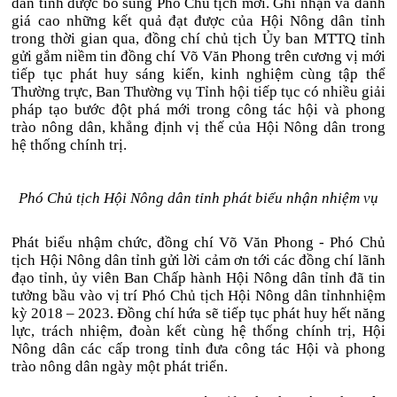
dân tỉnh được bổ sung Phó Chủ tịch mới. Ghi nhận và đánh
giá cao những kết quả đạt được của Hội Nông dân tỉnh
trong thời gian qua, đồng chí chủ tịch Ủy ban MTTQ tỉnh
gửi gắm niềm tin đồng chí Võ Văn Phong trên cương vị mới
tiếp tục phát huy sáng kiến, kinh nghiệm cùng tập thể
Thường trực, Ban Thường vụ Tỉnh hội tiếp tục có nhiều giải
pháp tạo bước đột phá mới trong công tác hội và phong
trào nông dân, khẳng định vị thế của Hội Nông dân trong
hệ thống chính trị.
Phó Chủ tịch Hội Nông dân tỉnh phát biểu nhận nhiệm vụ
Phát biểu nhậm chức, đồng chí Võ Văn Phong - Phó Chủ
tịch Hội Nông dân tỉnh gửi lời cảm ơn tới các đồng chí lãnh
đạo tỉnh, ủy viên Ban Chấp hành Hội Nông dân tỉnh đã tin
tưởng bầu vào vị trí Phó Chủ tịch Hội Nông dân tỉnhnhiệm
kỳ 2018 – 2023. Đồng chí hứa sẽ tiếp tục phát huy hết năng
lực, trách nhiệm, đoàn kết cùng hệ thống chính trị, Hội
Nông dân các cấp trong tỉnh đưa công tác Hội và phong
trào nông dân ngày một phát triển.