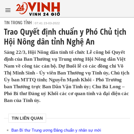
TIN TRONG TỈNH
07:41 23-03-2022
Trao Quyết định chuẩn y Phó Chủ tịch
Hội Nông dân tỉnh Nghệ An
Sáng 22/3, Hội Nông dân tỉnh tổ chức Lễ công bố Quyết
định của Ban Thường vụ Trung ương Hội Nông dân Việt
Nam về công tác cán bộ. Dự Buổi lễ có các đồng chí Võ
Thị Minh Sinh - Ủy viên Ban Thường vụ Tỉnh ủy, Chủ tịch
Ủy ban MTTQ tỉnh; Nguyễn Mạnh Khôi - Phó Trưởng
ban Thường trực Ban Dân Vận Tỉnh ủy; Chu Bá Long –
Phó Bí thư Đảng uỷ Khối các cơ quan tỉnh và đại diện các
Ban của Tỉnh ủy.
TIN LIÊN QUAN
Ban Bí thư Trung ương Đảng chuẩn y nhân sự mới