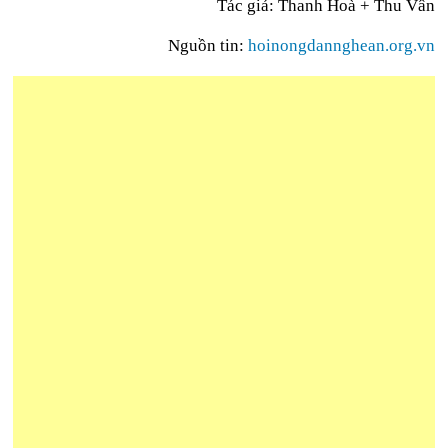
Tác giả: Thanh Hoà + Thu Vân
Nguồn tin:
hoinongdannghean.org.vn