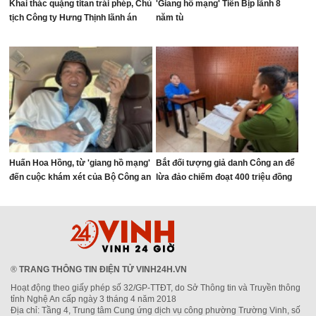
Khai thác quặng titan trái phép, Chủ
'Giang hồ mạng' Tiến Bịp lãnh 8
tịch Công ty Hưng Thịnh lãnh án
năm tù
Huấn Hoa Hồng, từ 'giang hồ mạng'
Bắt đối tượng giả danh Công an để
đến cuộc khám xét của Bộ Công an
lừa đảo chiếm đoạt 400 triệu đồng
®
TRANG THÔNG TIN ĐIỆN TỬ VINH24H.VN
Hoạt động theo giấy phép số 32/GP-TTĐT, do Sở Thông tin và Truyền thông
tỉnh Nghệ An cấp ngày 3 tháng 4 năm 2018
Địa chỉ: Tầng 4, Trung tâm Cung ứng dịch vụ công phường Trường Vinh, số