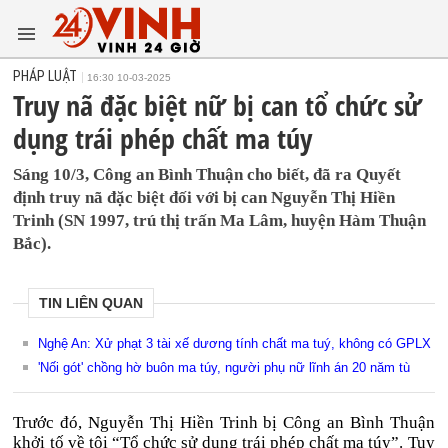
PHÁP LUẬT
16:30 10-03-2025
Truy nã đặc biệt nữ bị can tổ chức sử
dụng trái phép chất ma túy
Sáng 10/3, Công an Bình Thuận cho biết, đã ra Quyết
định truy nã đặc biệt đối với bị can Nguyễn Thị Hiền
Trinh (SN 1997, trú thị trấn Ma Lâm, huyện Hàm Thuận
Bắc).
TIN LIÊN QUAN
Nghệ An: Xử phạt 3 tài xế dương tính chất ma tuý, không có GPLX
'Nối gót' chồng hờ buôn ma túy, người phụ nữ lĩnh án 20 năm tù
Trước đó, Nguyễn Thị Hiền Trinh bị Công an Bình Thuận
khởi tố về tội “Tổ chức sử dụng trái phép chất ma túy”. Tuy