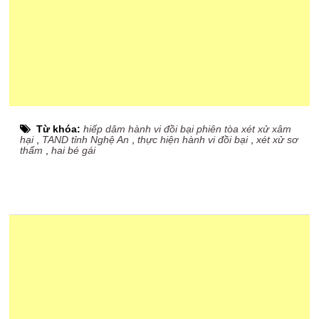
Từ khóa:
hiếp dâm hành vi đồi bại phiên tòa xét xử xâm
hại
,
TAND tỉnh Nghệ An
,
thực hiện hành vi đồi bại
,
xét xử sơ
thẩm
,
hai bé gái