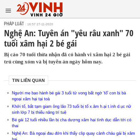
PHÁP LUẬT
16:57 27-11-2020
Nghệ An: Tuyên án "yêu râu xanh" 70
tuổi xâm hại 2 bé gái
Bị cáo 70 tuổi thừa nhận đã có hành vi xâm hại 2 bé gái
trú cùng xóm và bị tuyên án ngày hôm nay.
TIN LIÊN QUAN
Người mẹ bạo hành bé gái 3 tuổi tử vong bất ngờ 'tố' con bị bà
ngoại xâm hại tại toà
Khởi tố, bắt tạm giam ông lão 73 tuổi bị tố x.âm h.ại t.ình d.ục nữ
sinh lớp 7 bị thiểu năng trí tuệ
Bé gái 12 tuổi nhiều lần bị cha dượng xâm hại tình dục dẫn tới có
thai
Nghệ An: Bà ngoại đau đớn khi thấy clip quay cảnh cháu gái bị xâm
hại