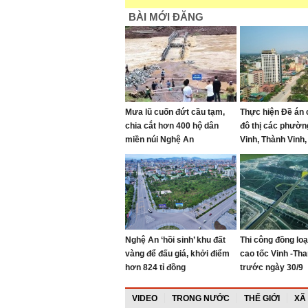
BÀI MỚI ĐĂNG
Mưa lũ cuốn đứt cầu tạm,
Thực hiện Đề án 
chia cắt hơn 400 hộ dân
đô thị các phườ
miền núi Nghệ An
Vinh, Thành Vinh,
Vinh Hưng, Vinh
Lò giai đoạn 202
Nghệ An ‘hồi sinh’ khu đất
Thi công đồng lo
vàng để đấu giá, khởi điểm
cao tốc Vinh -Th
hơn 824 tỉ đồng
trước ngày 30/9
VIDEO
TRONG NƯỚC
THẾ GIỚI
XÃ