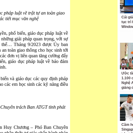
c pháp luật về trật tự an toàn giao
Cái giá
ác tiết mục văn nghệ
tục trì
Windo
ền, phổ biến, giáo dục pháp luật về
 những giải pháp quan trọng, với sự
àn thể… Tháng 9/2023 được Ủy ban
n toàn giao thông cho học sinh tới
các đơn vị liên quan tăng cường đẩy
iến, giáo dục pháp luật về bảo đảm
inh.
Ước tí
 biến và giáo dục các quy định pháp
1.100 
Nghệ A
cho các em học sinh các kỹ năng điều
giảng 
Chuyên trách Ban ATGT tỉnh phát
Cầm hò
Phan Huy Chương – Phó Ban Chuyên
Singap