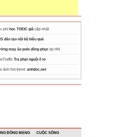
c phí
học TOEIC giá
cập nhật
S đào tạo nội bộ hiệu quả
ởng may áo polo đồng phục
tại HN
eTraffic
Tra phạt nguội ô to
o ảnh hot trend:
anhdoc.net
NG ĐỒNG MẠNG
CUỘC SỐNG