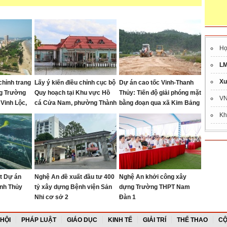
Họ
LM
Xư
chỉnh trang
Lấy ý kiến điều chỉnh cục bộ
Dự án cao tốc Vinh-Thanh
ng Trường
Quy hoạch tại Khu vực Hồ
Thủy: Tiến độ giải phóng mặt
VN
 Vinh Lộc,
cá Cửa Nam, phường Thành
bằng đoạn qua xã Kim Bảng
 Phú và Cửa
Vinh
rất chậm
Kh
6 – 2030
ạt Dự án
Nghệ An đề xuất đầu tư 400
Nghệ An khởi công xây
anh Thủy
tỷ xây dựng Bệnh viện Sản
dựng Trường THPT Nam
Nhi cơ sở 2
Đàn 1
 HỘI
PHÁP LUẬT
GIÁO DỤC
KINH TẾ
GIẢI TRÍ
THỂ THAO
CỘ