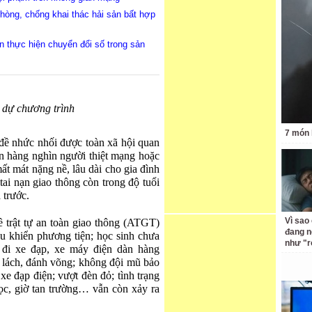
hòng, chống khai thác hải sản bất hợp
n thực hiện chuyển đổi số trong sản
 dự chương trình
7 món 
 đề nhức nhối được toàn xã hội quan
ến hàng nghìn người thiệt mạng hoặc
mất mát nặng nề, lâu dài cho gia đình
tai nạn giao thông còn trong độ tuổi
 trước.
Vì sao
ề trật tự an toàn giao thông (ATGT)
đang n
ều khiển phương tiện; học sinh chưa
như "r
 đi xe đạp, xe máy điện dàn hàng
 lách, đánh võng; không đội mũ bảo
xe đạp điện; vượt đèn đỏ; tình trạng
học, giờ tan trường… vẫn còn xảy ra