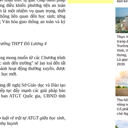
ao nhận thức tự giác chấp hành pháp
bán kế
ăng điều khiển phương tiện an toàn
h là một nhiệm vụ quan trọng, thiết
thông liên quan đến học sinh; từng
 Văn hóa giao thông an toàn và kỷ
Thực h
trang 
 Trường THPT Đô Lương 4
Trường
Vinh, V
Hưng, 
ng mong muốn từ các Chương trình
Lò gia
 sinh đến trường” sẽ lan toả đến tất
2030
 thành hoạt động thường xuyên, được
m học mới.
cũng
đề nghị Sở Giáo dục và Đào tạo
iếp tục đẩy mạnh các giải pháp bảo
y ban ATGT Quốc gia, UBND tỉnh
Thu hồ
nông n
Cổ phầ
chè Ng
uật về trật tự ATGT giữa học sinh,
 phụ huynh