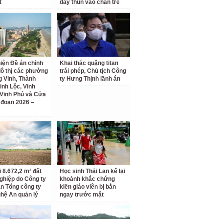
t
dây thun vào chân trẻ
iện Đề án chỉnh
Khai thác quặng titan
đô thị các phường
trái phép, Chủ tịch Công
 Vinh, Thành
ty Hưng Thịnh lãnh án
inh Lộc, Vinh
Vinh Phú và Cửa
i đoạn 2026 –
i 8.672,2 m² đất
Học sinh Thái Lan kể lại
ghiệp do Công ty
khoảnh khắc chứng
n Tổng công ty
kiến giáo viên bị bắn
hệ An quản lý
ngay trước mặt