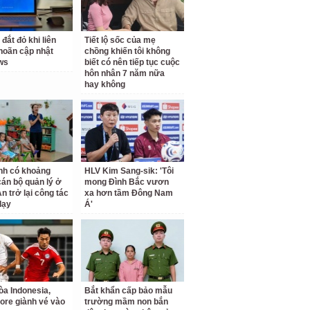
 đắt đỏ khi liên
Tiết lộ sốc của mẹ
 hoãn cập nhật
chồng khiến tôi không
ws
biết có nên tiếp tục cuộc
hôn nhân 7 năm nữa
hay không
nh có khoảng
HLV Kim Sang-sik: 'Tôi
cán bộ quản lý ở
mong Đình Bắc vươn
n trở lại công tác
xa hơn tầm Đông Nam
dạy
Á'
a Indonesia,
Bắt khẩn cấp bảo mẫu
ore giành vé vào
trường mầm non bắn