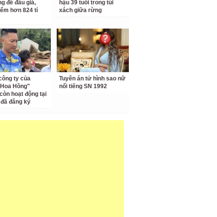
ng để đấu giá,
hậu 39 tuổi trong túi
iểm hơn 824 tỉ
xách giữa rừng
công ty của
Tuyên án tử hình sao nữ
 Hoa Hồng"
nổi tiếng SN 1992
còn hoạt động tại
ỉ đã đăng ký