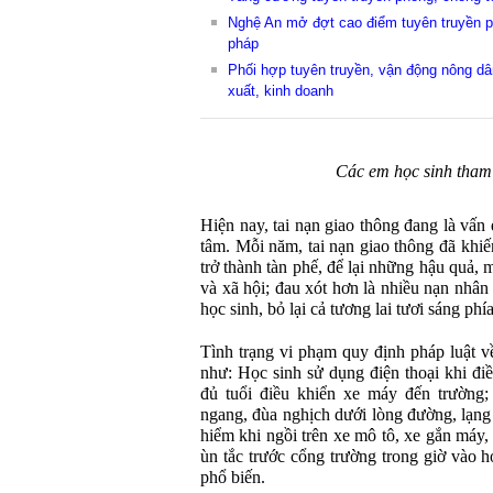
Nghệ An mở đợt cao điểm tuyên truyền p
pháp
Phối hợp tuyên truyền, vận động nông dâ
xuất, kinh doanh
Các em học sinh tham
Hiện nay, tai nạn giao thông đang là vấn
tâm. Mỗi năm, tai nạn giao thông đã khi
trở thành tàn phế, để lại những hậu quả, 
và xã hội; đau xót hơn là nhiều nạn nhân 
học sinh, bỏ lại cả tương lai tươi sáng phía
Tình trạng vi phạm quy định pháp luật v
như: Học sinh sử dụng điện thoại khi đi
đủ tuổi điều khiển xe máy đến trường;
ngang, đùa nghịch dưới lòng đường, lạng
hiểm khi ngồi trên xe mô tô, xe gắn máy, 
ùn tắc trước cổng trường trong giờ vào 
phổ biến.