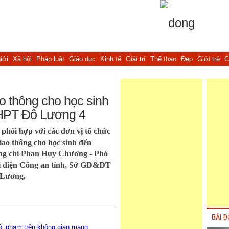
iới
Xã hội
Pháp luật
Giáo dục
Kinh tế
Giải trí
Thể thao
Đẹp
Giới trẻ
C
o thông cho học sinh
THPT Đô Lương 4
 phối hợp với các đơn vị tổ chức
ao thông cho học sinh đến
ng chí Phan Huy Chương - Phó
i diện Công an tỉnh, Sở GD&ĐT
 Lương.
BÀI Đ
ội phạm trên không gian mạng