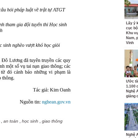
 câu hỏi
pháp luật về trật tự ATGT
Lấy ý 
h tham gia đội tuyển thi Học sinh
cục bộ
nh
Khu v
Nam, 
Vinh
 sinh nghèo vượt khó học giỏi
ện Đô Lương đã
tuyên truyền các quy
nh một số vụ tai nạn giao thông; các
từ đó cảnh báo những vi phạm là
o thông.
Ước tí
1.100 
Tác giả: Kim Oanh
Nghệ A
giảng 
Nguồn tin:
nghean.gov.vn
,
an toàn
,
học sinh
,
giao thông
Nghệ A