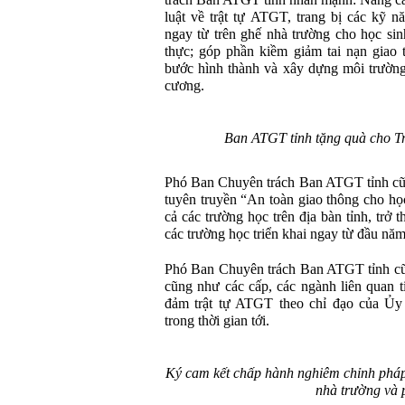
trách Ban ATGT tỉnh nhấn mạnh: N
âng c
luật về trật tự ATGT, trang bị các kỹ n
ngay từ trên ghế nhà trường cho học sin
thực; góp phần kiềm giảm tai nạn giao 
bước hình thành và xây dựng môi trường
cương.
Ban ATGT tỉnh tặng quà cho
Phó Ban Chuyên trách Ban ATGT tỉnh cũ
tuyên truyền “An toàn giao thông cho học
cả các trường học trên địa bàn tỉnh, trở
các trường học triển khai ngay từ đầu nă
Phó Ban Chuyên trách Ban ATGT tỉnh 
cũng như các cấp, các ngành liên quan t
đảm trật tự
ATGT
theo chỉ đạo của Ủ
trong thời gian tới.
Ký cam kết chấp hành nghiêm chỉnh pháp l
nhà trường và