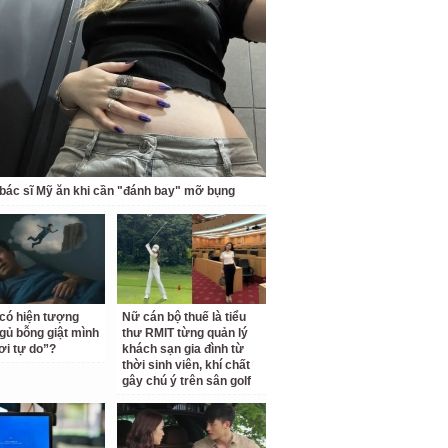
bác sĩ Mỹ ăn khi cần "đánh bay" mỡ bụng
 có hiện tượng
Nữ cán bộ thuế là tiểu
gủ bỗng giật mình
thư RMIT từng quản lý
ơi tự do”?
khách sạn gia đình từ
thời sinh viên, khí chất
gây chú ý trên sân golf