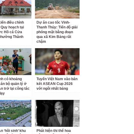
kiến điều chỉnh
Dự án cao tốc Vinh-
 Quy hoạch tại
Thanh Thủy: Tiến độ giải
ực Hồ cá Cửa
phóng mặt bằng đoạn
phường Thành
qua xã Kim Bảng rất
chậm
nh có khoảng
Tuyển Việt Nam vào bán
cán bộ quản lý ở
kết ASEAN Cup 2026
n trở lại công tác
với ngôi nhất bảng
dạy
n ‘hồi sinh’ khu
Phát hiện thi thể hoa