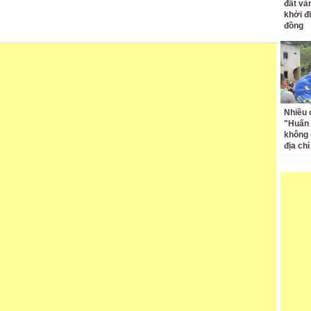
đất và
khởi đ
đồng
Nhiều 
"Huấn
không 
địa ch