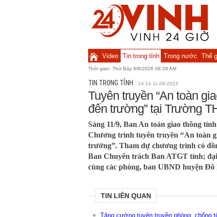
Video
Tin trong tỉnh
Trong nước
Thế g
Thời gian:
Thứ Bảy 8/8/2026 08:28 AM
TIN TRONG TỈNH
14:14 11-09-2023
Tuyên truyền “An toàn gia
đến trường” tại Trường 
Sáng 11/9, Ban An toàn giao thông tỉnh
Chương trình tuyên truyền “An toàn gi
trường”. Tham dự chương trình có đồ
Ban Chuyên trách Ban ATGT tỉnh; đạ
cùng các phòng, ban UBND huyện Đô
TIN LIÊN QUAN
Tăng cường tuyên truyền phòng, chống t