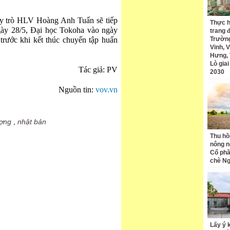
ầy trò HLV Hoàng Anh Tuấn sẽ tiếp
Thực h
ày 28/5, Đại học Tokoha vào ngày
trang 
trước khi kết thúc chuyến tập huấn
Trường
Vinh, V
Hưng, 
Lò gia
Tác giả: PV
2030
Nguồn tin:
vov.vn
ượng
,
nhật bản
Thu hồ
nông n
Cổ phầ
chè Ng
Lấy ý 