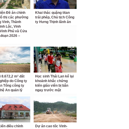
iện Đề án chỉnh
Khai thác quặng titan
đô thị các phường
trái phép, Chủ tịch Công
 Vinh, Thành
ty Hưng Thịnh lãnh án
inh Lộc, Vinh
Vinh Phú và Cửa
i đoạn 2026 –
i 8.672,2 m² đất
Học sinh Thái Lan kể lại
ghiệp do Công ty
khoảnh khắc chứng
n Tổng công ty
kiến giáo viên bị bắn
hệ An quản lý
ngay trước mặt
kiến điều chỉnh
Dự án cao tốc Vinh-