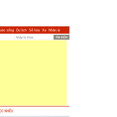
uộc sống
Du lịch
Số hóa
Xe
Nhân ái
ỌC NHIỀU