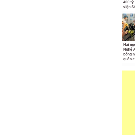
400 tỷ
viện S
Hai ng
Nghệ A
bỏng n
quán c