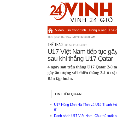
Video
Tin trong tỉnh
Trong nước
Thế g
Thời gian:
Thứ Bảy 8/8/2026 03:36 AM
THỂ THAO
08:52 26-05-2023
U17 Việt Nam tiếp tục gâ
sau khi thắng U17 Qatar
4 ngày sau trận thắng U17 Qatar 2-0 tạ
gây ấn tượng với chiến thắng 3-1 ở trậ
Bản tập huấn.
TIN LIÊN QUAN
U17 Hồng Lĩnh Hà Tĩnh và U19 Thanh Hó
ô"
Danh sách U17 Việt Nam: Cầu thủ xuất s