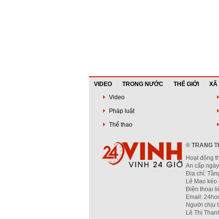
VIDEO
TRONG NƯỚC
THẾ GIỚI
XÃ
Video
Pháp luật
Thể thao
®
TRANG TH
Hoạt động t
An cấp ngày
Địa chỉ: Tầ
Lê Mao kéo 
Điện thoại l
Email: 24ho
Người chịu 
Lê Thị Than