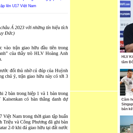
tập lên U17 Việt Nam
âu Á 2023 với những tín hiệu tích
uy Đức)
vào trận giao hữu đầu tiên trong
xanh” của thầy trò HLV Hoàng Anh
HLV Ki
.
tầm Đ
trước đối thủ nhờ cú đúp của Huỳnh
 chú ý, trận giao hữu này có tới 3
 2 bàn trong hiệp 1 và 1 bàn trong
T Kaisenkan có bàn thắng danh dự
Cầm hò
Singap
bán kế
17 Việt Nam trong thời gian tập huấn
h Triệu và Công Phương đã ghi bàn
ar 2-0 khi đá giao hữu tại đất nước