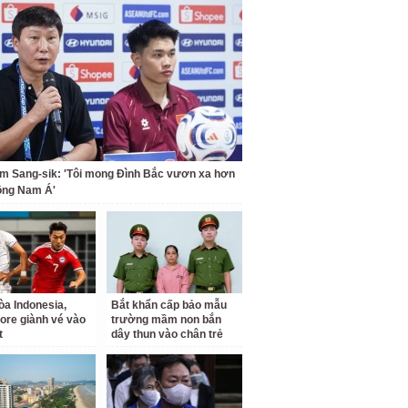
m Sang-sik: 'Tôi mong Đình Bắc vươn xa hơn
ông Nam Á'
a Indonesia,
Bắt khẩn cấp bảo mẫu
ore giành vé vào
trường mầm non bắn
t
dây thun vào chân trẻ