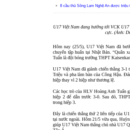
8 cầu thủ Sông Lam Nghệ An được triệu 
U17 Việt Nam đang hướng tới VCK U17 ch
cực. (Ảnh: D
Hôm nay (25/5), U17 Việt Nam đã bước 
chuyến tập huấn tại Nhật Bản. “Quân 
Tuấn là đội bóng trường THPT Kaisenkan
U17 Việt Nam đã giành chiến thắng 3-1 
Triệu và pha làm bàn của Công Hậu. Đáng
hiệp thay vì 2 hiệp như thương lệ.
Các học trò của HLV Hoàng Anh Tuấn ghi
hiệp 2 để dẫn trước 3-0. Sau đó, THP
trong hiệp 3.
Đây là chiến thắng thứ 2 liên tiếp của U
tại nước ngoài. Hôm 21/5 vừa qua, Huỳn
giúp U17 Việt Nam thắng chủ nhà U17 Qat