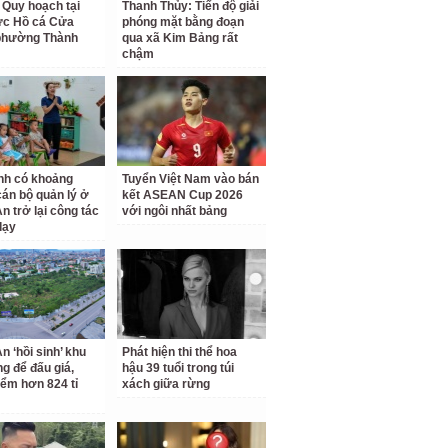
 Quy hoạch tại
Thanh Thủy: Tiến độ giải
ực Hồ cá Cửa
phóng mặt bằng đoạn
phường Thành
qua xã Kim Bảng rất
chậm
nh có khoảng
Tuyển Việt Nam vào bán
cán bộ quản lý ở
kết ASEAN Cup 2026
n trở lại công tác
với ngôi nhất bảng
dạy
n ‘hồi sinh’ khu
Phát hiện thi thể hoa
ng để đấu giá,
hậu 39 tuổi trong túi
iểm hơn 824 tỉ
xách giữa rừng