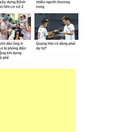
 xây dựng Bệnh
nhiều người thương
ản Nhi cơ sở 2
vong
ười đàn ông ở
Quang Hải có đáng phải
n bị phóng điện
dự bị?
ặng khi dựng
à phê