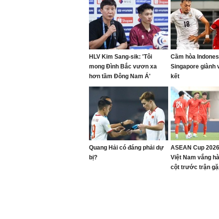
HLV Kim Sang-sik: 'Tôi
Cầm hòa Indones
mong Đình Bắc vươn xa
Singapore giành 
hơn tầm Đông Nam Á'
kết
Quang Hải có đáng phải dự
ASEAN Cup 2026
bị?
Việt Nam vắng hàn
cột trước trận g
Campuchia