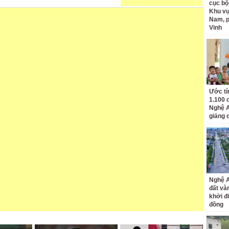
cục bộ
Khu v
Nam, 
Vinh
Ước tí
1.100 
Nghệ A
giảng 
Nghệ A
đất và
khởi đ
đồng