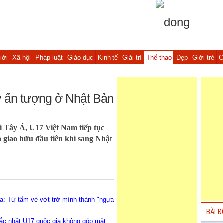
iới
Xã hội
Pháp luật
Giáo dục
Kinh tế
Giải trí
Thể thao
Đẹp
Giới trẻ
C
y ấn tượng ở Nhật Bản
i Tây Á, U17 Việt Nam tiếp tục
n giao hữu đầu tiên khi sang Nhật
a: Từ tấm vé vớt trở mình thành "ngựa
BÀI Đ
ắc nhất U17 quốc gia không góp mặt