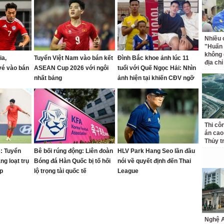
Nhiều 
"Huấn
không 
ia,
Tuyển Việt Nam vào bán kết
Đình Bắc khoe ảnh lúc 11
địa ch
vé vào bán
ASEAN Cup 2026 với ngôi
tuổi với Quế Ngọc Hải: Nhìn
nhất bảng
ảnh hiện tại khiến CĐV ngỡ
ngàng vì dậy thì quá thành
công
Thi cô
án cao
Thủy t
: Tuyển
Bê bối rúng động: Liên đoàn
HLV Park Hang Seo lần đầu
g loạt trụ
Bóng đá Hàn Quốc bị tố hối
nói về quyết định đến Thai
ặp
lộ trọng tài quốc tế
League
Nghệ A