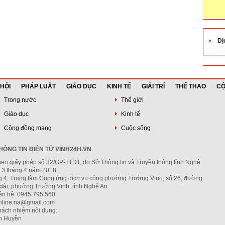
Dị
 HỘI
PHÁP LUẬT
GIÁO DỤC
KINH TẾ
GIẢI TRÍ
THỂ THAO
CỘ
Trong nước
Thế giới
Giáo dục
Kinh tế
Cộng đồng mạng
Cuộc sống
ÔNG TIN ĐIỆN TỬ VINH24H.VN
heo giấy phép số 32/GP-TTĐT, do Sở Thông tin và Truyền thông tỉnh Nghệ
 3 tháng 4 năm 2018
ng 4, Trung tâm Cung ứng dịch vụ công phường Trường Vinh, số 26, đường
dài, phường Trường Vinh, tỉnh Nghệ An
iên hệ: 0945.795.560
nline.na@gmail.com
trách nhiệm nội dung:
h Huyền