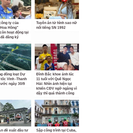
công ty của
Tuyên án tử hình sao nữ
 Hoa Hồng"
nổi tiếng SN 1992
còn hoạt động tại
ỉ đã đăng ký
ng đồng loạt Dự
Đình Bắc khoe ảnh lúc
 tốc Vinh -Thanh
11 tuổi với Quế Ngọc
rước ngày 30/9
Hải: Nhìn ảnh hiện tại
khiến CĐV ngỡ ngàng vì
dậy thì quá thành công
n đề xuất đầu tư
Sập công trình tại Cuba,