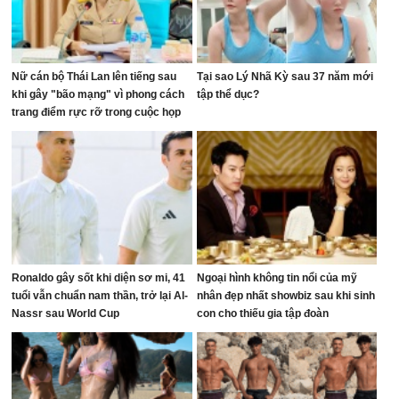
Nữ cán bộ Thái Lan lên tiếng sau
Tại sao Lý Nhã Kỳ sau 37 năm mới
khi gây "bão mạng" vì phong cách
tập thể dục?
trang điểm rực rỡ trong cuộc họp
ngân sách
Ronaldo gây sốt khi diện sơ mi, 41
Ngoại hình không tin nổi của mỹ
tuổi vẫn chuẩn nam thần, trở lại Al-
nhân đẹp nhất showbiz sau khi sinh
Nassr sau World Cup
con cho thiếu gia tập đoàn