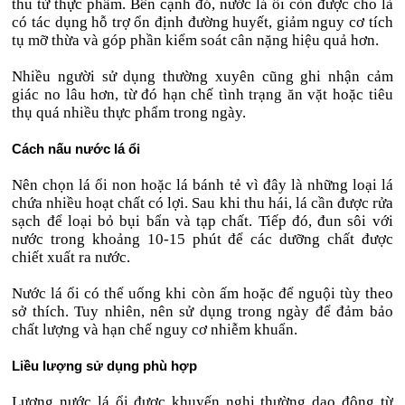
thu từ thực phẩm. Bên cạnh đó, nước lá ổi còn được cho là
có tác dụng hỗ trợ ổn định đường huyết, giảm nguy cơ tích
tụ mỡ thừa và góp phần kiểm soát cân nặng hiệu quả hơn.
Nhiều người sử dụng thường xuyên cũng ghi nhận cảm
giác no lâu hơn, từ đó hạn chế tình trạng ăn vặt hoặc tiêu
thụ quá nhiều thực phẩm trong ngày.
Cách nấu nước lá ổi
Nên chọn lá ổi non hoặc lá bánh tẻ vì đây là những loại lá
chứa nhiều hoạt chất có lợi. Sau khi thu hái, lá cần được rửa
sạch để loại bỏ bụi bẩn và tạp chất. Tiếp đó, đun sôi với
nước trong khoảng 10-15 phút để các dưỡng chất được
chiết xuất ra nước.
Nước lá ổi có thể uống khi còn ấm hoặc để nguội tùy theo
sở thích. Tuy nhiên, nên sử dụng trong ngày để đảm bảo
chất lượng và hạn chế nguy cơ nhiễm khuẩn.
Liều lượng sử dụng phù hợp
Lượng nước lá ổi được khuyến nghị thường dao động từ