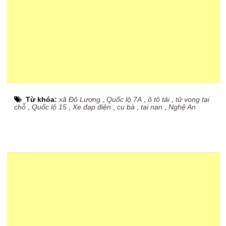
Từ khóa:
xã Đô Lương
,
Quốc lộ 7A
,
ô tô tải
,
tử vong tại
chỗ
,
Quốc lộ 15
,
Xe đạp điện
,
cụ bà
,
tai nạn
,
Nghệ An