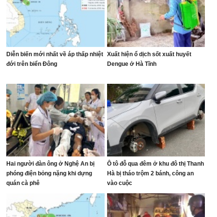
Diễn biến mới nhất về áp thấp nhiệt
Xuất hiện ổ dịch sốt xuất huyết
đới trên biển Đông
Dengue ở Hà Tĩnh
Hai người đàn ông ở Nghệ An bị
Ô tô đỗ qua đêm ở khu đô thị Thanh
phóng điện bỏng nặng khi dựng
Hà bị tháo trộm 2 bánh, công an
quán cà phê
vào cuộc