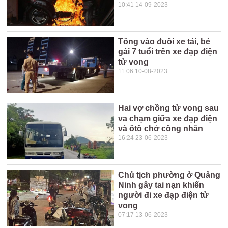
10:41 14-09-2023
Tông vào đuôi xe tải, bé
gái 7 tuổi trên xe đạp điện
tử vong
11:06 10-08-2023
Hai vợ chồng tử vong sau
va chạm giữa xe đạp điện
và ôtô chở công nhân
16:24 23-06-2023
Chủ tịch phường ở Quảng
Ninh gây tai nạn khiến
người đi xe đạp điện tử
vong
07:17 13-06-2023