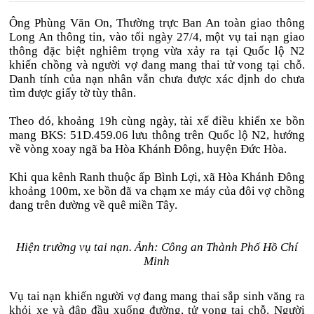
Ông Phùng Văn On, Thường trực Ban An toàn giao thông
Long An thông tin, vào tối ngày 27/4, một vụ tai nạn giao
thông đặc biệt nghiêm trọng vừa xảy ra tại Quốc lộ N2
khiến chồng và người vợ đang mang thai tử vong tại chỗ.
Danh tính của nạn nhân vẫn chưa được xác định do chưa
tìm được giấy tờ tùy thân.
Theo đó, khoảng 19h cùng ngày, tài xế điều khiển xe bồn
mang BKS: 51D.459.06 lưu thông trên Quốc lộ N2, hướng
về vòng xoay ngã ba Hòa Khánh Đông, huyện Đức Hòa.
Khi qua kênh Ranh thuộc ấp Bình Lợi, xã Hòa Khánh Đông
khoảng 100m, xe bồn đã va chạm xe máy của đôi vợ chồng
đang trên đường về quê miền Tây.
Hiện trường vụ tai nạn. Ảnh: Công an Thành Phố Hồ Chí
Minh
Vụ tai nạn khiến người vợ đang mang thai sắp sinh văng ra
khỏi xe và đập đầu xuống đường, tử vong tại chỗ. Người