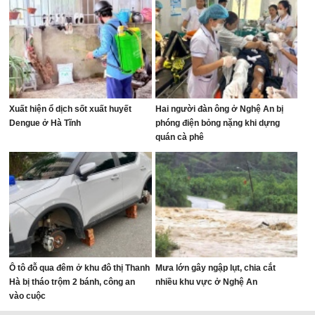
Xuất hiện ổ dịch sốt xuất huyết
Hai người đàn ông ở Nghệ An bị
Dengue ở Hà Tĩnh
phóng điện bỏng nặng khi dựng
quán cà phê
Ô tô đỗ qua đêm ở khu đô thị Thanh
Mưa lớn gây ngập lụt, chia cắt
Hà bị tháo trộm 2 bánh, công an
nhiều khu vực ở Nghệ An
vào cuộc