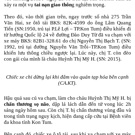
xảy ra một vụ
tai nạn giao thôn
g nghiêm trọng.
Theo đó, vào thời gian trên, ngay trước số nhà 275 Trần
Văn Hai, xe ôtô tải BKS: 82K-4599 do ông Lâm Quang
Tiến (SN:1950, trú tại P.Lê Lợi – TP.Kon Tum) điều khiển đi
từ hướng Quốc lộ 24 về đường Đào Duy Từ đã va chạm với
xe máy BKS: 82B1-328.61 do chị Nguyễn Thị Bạch T. (SN:
1992, trú tại đường Nguyễn Văn Trỗi–TP.Kon Tum) điều
khiển lưu thông chiều ngược lại. Lúc này, chị T. còn đèo
con gái của mình là cháu Huỳnh Thị Mỹ H. (SN: 2015).
Chiếc xe chỉ dừng lại khi đâm vào quán tạp hóa bên cạnh
(CA.KT).
Hậu quả sau cú va chạm, làm cho cháu Huỳnh Thị Mỹ H. bị
chấn thương sọ não
, dập lá lách dẫn đến tử vong lúc 2h
sáng ngày hôm sau. Còn chị T. bị chấn thương vùng đầu và
trong tình trạng nguy kịch, hiện đang cấp cứu tại Bệnh viên
đa khoa tỉnh Kon Tum.
Bên cạnh đó, chiếc xe ô tô tải, sau khi va chạm với xe máy