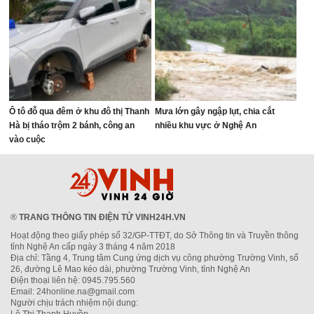
Ô tô đỗ qua đêm ở khu đô thị Thanh
Mưa lớn gây ngập lụt, chia cắt
Hà bị tháo trộm 2 bánh, công an
nhiều khu vực ở Nghệ An
vào cuộc
®
TRANG THÔNG TIN ĐIỆN TỬ VINH24H.VN
Hoạt động theo giấy phép số 32/GP-TTĐT, do Sở Thông tin và Truyền thông
tỉnh Nghệ An cấp ngày 3 tháng 4 năm 2018
Địa chỉ: Tầng 4, Trung tâm Cung ứng dịch vụ công phường Trường Vinh, số
26, đường Lê Mao kéo dài, phường Trường Vinh, tỉnh Nghệ An
Điện thoại liên hệ: 0945.795.560
Email: 24honline.na@gmail.com
Người chịu trách nhiệm nội dung: