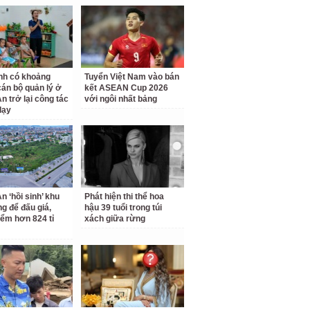
nh có khoảng
Tuyển Việt Nam vào bán
cán bộ quản lý ở
kết ASEAN Cup 2026
n trở lại công tác
với ngôi nhất bảng
dạy
n ‘hồi sinh’ khu
Phát hiện thi thể hoa
ng để đấu giá,
hậu 39 tuổi trong túi
iểm hơn 824 tỉ
xách giữa rừng