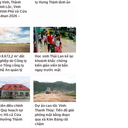
 Vinh, Thành
ty Hưng Thịnh lãnh án
inh Lộc, Vinh
Vinh Phú và Cửa
i đoạn 2026 –
i 8.672,2 m² đất
Học sinh Thái Lan kể lại
ghiệp do Công ty
khoảnh khắc chứng
n Tổng công ty
kiến giáo viên bị bắn
hệ An quản lý
ngay trước mặt
kiến điều chỉnh
Dự án cao tốc Vinh-
 Quy hoạch tại
Thanh Thủy: Tiến độ giải
ực Hồ cá Cửa
phóng mặt bằng đoạn
phường Thành
qua xã Kim Bảng rất
chậm