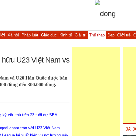
iới
Xã hội
Pháp luật
Giáo dục
Kinh tế
Giải trí
Thể thao
Đẹp
Giới trẻ
C
o hữu U23 Việt Nam vs
t Nam và U20 Hàn Quốc được bán
.000 đồng đến 300.000 đồng.
g ký cầu thủ trên 23 tuổi dự SEA
ngoài chạm trán với U23 Việt Nam
BÀI Đ
League lại xuất hiện vụ nợ lương gây