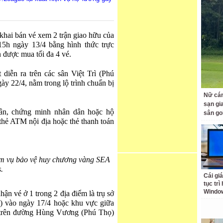
khai bán vé xem 2 trận giao hữu của
h ngày 13/4 bằng hình thức trực
 được mua tối đa 4 vé.
 diễn ra trên các sân Việt Trì (Phú
y 22/4, nằm trong lộ trình chuẩn bị
Nữ cán
sạn gia
ân, chứng minh nhân dân hoặc hộ
sân go
, thẻ ATM nội địa hoặc thẻ thanh toán
m vụ bảo vệ huy chương vàng SEA
.
Cái giá
tục trì
Windo
hận vé ở 1 trong 2 địa điểm là trụ sở
 vào ngày 17/4 hoặc khu vực giữa
ì trên đường Hùng Vương (Phú Thọ)