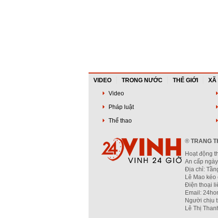
VIDEO
TRONG NƯỚC
THẾ GIỚI
XÃ
Video
Pháp luật
Thể thao
®
TRANG TH
Hoạt động t
An cấp ngày
Địa chỉ: Tầ
Lê Mao kéo 
Điện thoại l
Email: 24ho
Người chịu 
Lê Thị Than