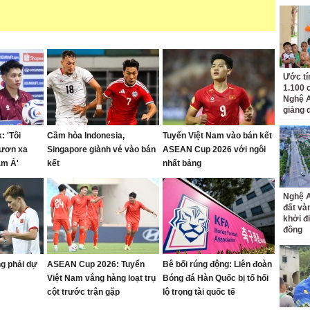
Ước tí
1.100 
Nghệ A
giảng 
: 'Tôi
Cầm hòa Indonesia,
Tuyển Việt Nam vào bán kết
vươn xa
Singapore giành vé vào bán
ASEAN Cup 2026 với ngôi
am Á'
kết
nhất bảng
Nghệ A
đất và
khởi đ
đồng
g phải dự
ASEAN Cup 2026: Tuyển
Bê bối rúng động: Liên đoàn
Việt Nam vắng hàng loạt trụ
Bóng đá Hàn Quốc bị tố hối
cột trước trận gặp
lộ trọng tài quốc tế
Campuchia