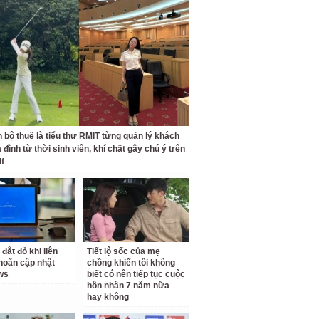
 bộ thuế là tiểu thư RMIT từng quản lý khách
 đình từ thời sinh viên, khí chất gây chú ý trên
lf
 đắt đỏ khi liên
Tiết lộ sốc của mẹ
 hoãn cập nhật
chồng khiến tôi không
ws
biết có nên tiếp tục cuộc
hôn nhân 7 năm nữa
hay không