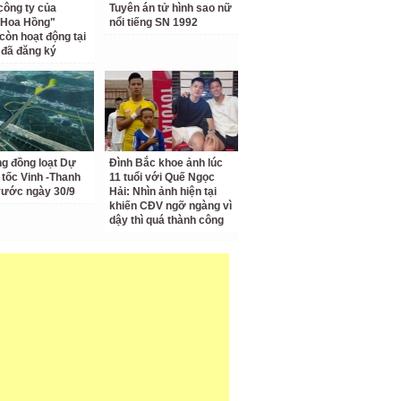
công ty của
Tuyên án tử hình sao nữ
 Hoa Hồng"
nổi tiếng SN 1992
còn hoạt động tại
ỉ đã đăng ký
ng đồng loạt Dự
Đình Bắc khoe ảnh lúc
 tốc Vinh -Thanh
11 tuổi với Quế Ngọc
rước ngày 30/9
Hải: Nhìn ảnh hiện tại
khiến CĐV ngỡ ngàng vì
dậy thì quá thành công