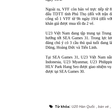
Ngoài ra, VFF còn bán vé trực tiếp từ 8
đấu TDTT tỉnh Phú Thọ (đối với trận đấu
cổng số 1 VFF từ 9h ngày 19/4 (đối với
khán giả được mua tối đa 2 vé.
U23 Việt Nam đang tập trung tại Trung
hướng tới SEA Games 31. Trong lực lư
đáng chú ý có 3 cầu thủ quá tuổi đang là
Dũng, Hoàng Đức và Tiến Linh.
Tại SEA Games 31, U23 Việt Nam nằm
Indonesia, U23 Myanmar, U23 Philippi
HLV Park Hang Seo được giao nhiệm vụ 
được tại SEA Games 30.
Từ khóa:
U20 Hàn Quốc
,
bán vé
,