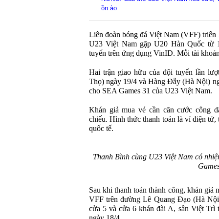
ồn ào
Liên đoàn bóng đá Việt Nam (VFF) triển 
U23 Việt Nam gặp U20 Hàn Quốc từ 15
tuyến trên ứng dụng VinID. Mỗi tài khoản
Hai trận giao hữu của đội tuyển lần lượt
Thọ) ngày 19/4 và Hàng Đẫy (Hà Nội) ngà
cho SEA Games 31 của U23 Việt Nam.
Khán giả mua vé cần căn cước công d
chiếu. Hình thức thanh toán là ví điện tử
quốc tế.
Thanh Bình cùng U23 Việt Nam có nhiệ
Games
Sau khi thanh toán thành công, khán giả n
VFF trên đường Lê Quang Đạo (Hà Nội)
cửa 5 và cửa 6 khán đài A, sân Việt Tr
ngày 18/4.