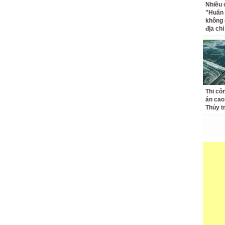
Nhiều 
"Huấn
không 
địa ch
Thi cô
án cao
Thủy t