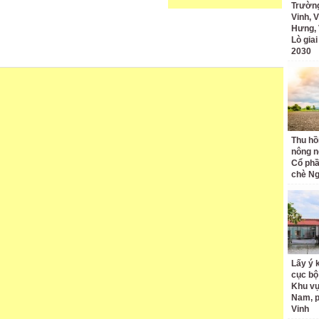
Trường
Vinh, V
Hưng, 
Lò gia
2030
Thu hồ
nông n
Cổ phầ
chè Ng
Lấy ý 
cục bộ
Khu v
Nam, 
Vinh