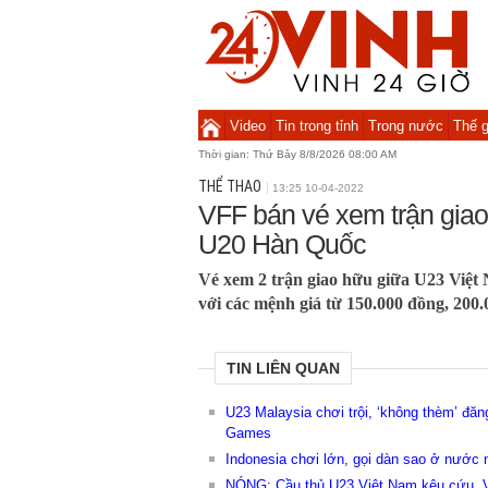
Video
Tin trong tỉnh
Trong nước
Thế g
Thời gian:
Thứ Bảy 8/8/2026 08:00 AM
THỂ THAO
13:25 10-04-2022
VFF bán vé xem trận gia
U20 Hàn Quốc
Vé xem 2 trận giao hữu giữa U23 Việ
với các mệnh giá từ 150.000 đồng, 200
TIN LIÊN QUAN
U23 Malaysia chơi trội, ‘không thèm’ đăn
Games
Indonesia chơi lớn, gọi dàn sao ở nước 
NÓNG: Cầu thủ U23 Việt Nam kêu cứu, V.