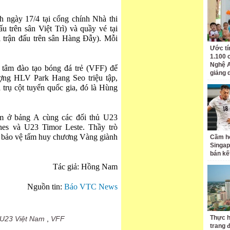
h ngày 17/4 tại cổng chính Nhà thi
 trên sân Việt Trì) và quầy vé tại
 trận đấu trên sân Hàng Đẫy). Mỗi
Ước tí
1.100 
Nghệ A
 tâm đào tạo bóng đá trẻ (VFF) để
giảng 
ợng HLV Park Hang Seo triệu tập,
 trụ cột tuyển quốc gia, đó là Hùng
 ở bảng A cùng các đối thủ U23
nes và U23 Timor Leste. Thầy trò
bảo vệ tấm huy chương Vàng giành
Cầm hò
Singap
bán kế
Tác giả: Hồng Nam
Nguồn tin:
Báo VTC News
Thực h
U23 Việt Nam
,
VFF
trang 