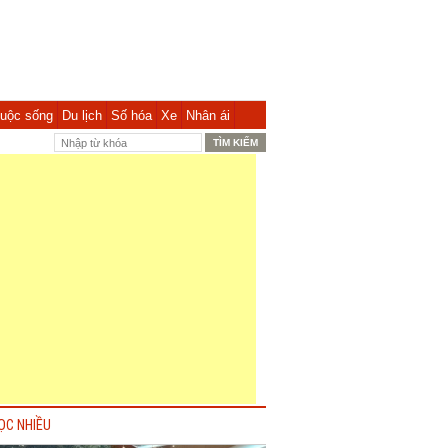
uộc sống
Du lịch
Số hóa
Xe
Nhân ái
ỌC NHIỀU