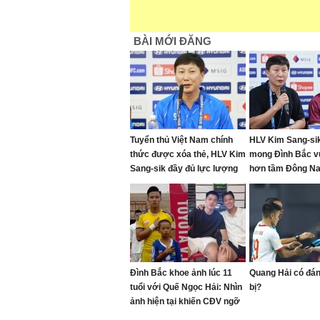
BÀI MỚI ĐĂNG
Tuyển thủ Việt Nam chính
HLV Kim Sang-sik
thức được xóa thẻ, HLV Kim
mong Đình Bắc 
Sang-sik đầy đủ lực lượng
hơn tầm Đông N
đá bán kết AFF Cup
Đình Bắc khoe ảnh lúc 11
Quang Hải có đán
tuổi với Quế Ngọc Hải: Nhìn
bị?
ảnh hiện tại khiến CĐV ngỡ
ngàng vì dậy thì quá thành