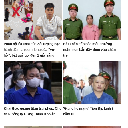
Phẫn nộ lời khai của đối tượng bạo
Bắt khẩn cấp bảo mẫu trường
hành dã man con riêng của "vợ
mầm non bắn dây thun vào chân
hờ", bắt quỳ gối đến 1 giờ sáng
trẻ
Khai thác quặng titan trái phép, Chủ
'Giang hồ mạng' Tiến Bịp lãnh 8
tịch Công ty Hưng Thịnh lãnh án
năm tù