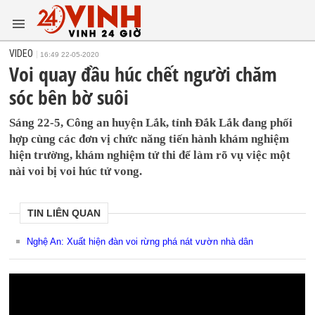
VIDEO
16:49 22-05-2020
Voi quay đầu húc chết người chăm
sóc bên bờ suôi
Sáng 22-5, Công an huyện Lắk, tỉnh Đắk Lắk đang phối
hợp cùng các đơn vị chức năng tiến hành khám nghiệm
hiện trường, khám nghiệm tử thi để làm rõ vụ việc một
nài voi bị voi húc tử vong.
TIN LIÊN QUAN
Nghệ An: Xuất hiện đàn voi rừng phá nát vườn nhà dân