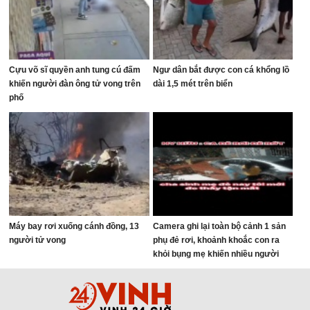
Cựu võ sĩ quyền anh tung cú đấm
Ngư dân bắt được con cá khổng lồ
khiến người đàn ông tử vong trên
dài 1,5 mét trên biển
phố
Máy bay rơi xuống cánh đồng, 13
Camera ghi lại toàn bộ cảnh 1 sản
người tử vong
phụ đẻ rơi, khoảnh khoắc con ra
khỏi bụng mẹ khiến nhiều người
thót tim