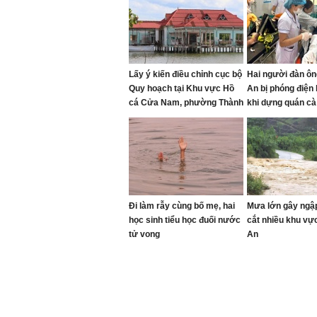
Lấy ý kiến điều chỉnh cục bộ
Hai người đàn ô
Quy hoạch tại Khu vực Hồ
An bị phóng điện
cá Cửa Nam, phường Thành
khi dựng quán cà
Vinh
Đi làm rẫy cùng bố mẹ, hai
Mưa lớn gây ngập 
học sinh tiểu học đuối nước
cắt nhiều khu vự
tử vong
An