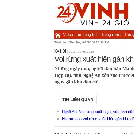
Video
Tin trong tỉnh
Trong nước
Thế g
Thời gian:
Thứ Bảy 8/8/2026 12:56 AM
XÃ HỘI
20:27 09-08-2025
Voi rừng xuất hiện gần k
Những ngày qua, người dân bản Man
Hợp cũ), tỉnh Nghệ An xôn xao trước s
ngay gần khu dân cư.
TIN LIÊN QUAN
Nghệ An: Voi rừng xuất hiện, vào nhà dâ
Hai mẹ con voi rừng xuất hiện gần khu d