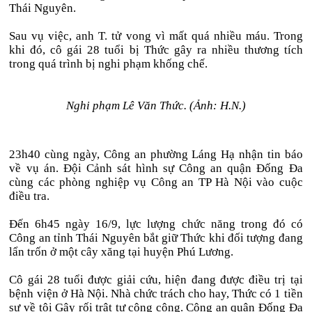
Thái Nguyên.
Sau vụ việc, anh T. tử vong vì mất quá nhiều máu. Trong
khi đó, cô gái 28 tuổi bị Thức gây ra nhiều thương tích
trong quá trình bị nghi phạm khống chế.
Nghi phạm Lê Văn Thức. (Ảnh: H.N.)
23h40 cùng ngày, Công an phường Láng Hạ nhận tin báo
về vụ án. Đội Cảnh sát hình sự Công an quận Đống Đa
cùng các phòng nghiệp vụ Công an TP Hà Nội vào cuộc
điều tra.
Đến 6h45 ngày 16/9, lực lượng chức năng trong đó có
Công an tỉnh Thái Nguyên bắt giữ Thức khi đối tượng đang
lẩn trốn ở một cây xăng tại huyện Phú Lương.
Cô gái 28 tuổi được giải cứu, hiện đang được điều trị tại
bệnh viện ở Hà Nội. Nhà chức trách cho hay, Thức có 1 tiền
sự về tội Gây rối trật tự công cộng. Công an quận Đống Đa