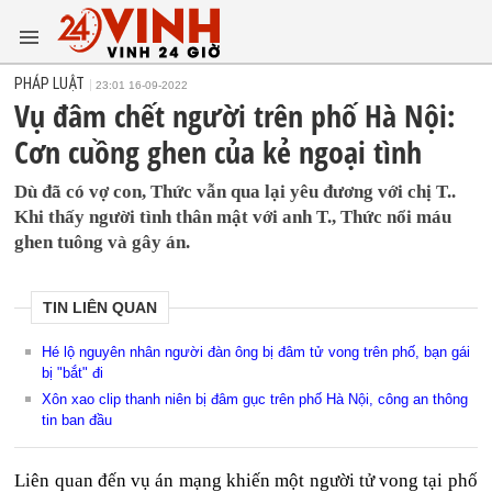
PHÁP LUẬT
23:01 16-09-2022
Vụ đâm chết người trên phố Hà Nội:
Cơn cuồng ghen của kẻ ngoại tình
Dù đã có vợ con, Thức vẫn qua lại yêu đương với chị T..
Khi thấy người tình thân mật với anh T., Thức nổi máu
ghen tuông và gây án.
TIN LIÊN QUAN
Hé lộ nguyên nhân người đàn ông bị đâm tử vong trên phố, bạn gái
bị "bắt" đi
Xôn xao clip thanh niên bị đâm gục trên phố Hà Nội, công an thông
tin ban đầu
Liên quan đến vụ án mạng khiến một người tử vong tại phố