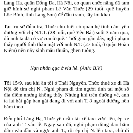
Láng Hạ, quận Đống Đa, Hà Nội, cơ quan chức năng đã tạm
giữ hình sự nghi phạm Lê Văn Thức (29 tuổi, quê huyện
Lộc Bình, tỉnh Lạng Sơn) để đấu tranh, lấy lời khai.
Tại trụ sở điều tra, Thức cho biết có quan hệ tình cảm yêu
đương với chị N.T.T. (28 tuổi, quê Yên Bái) suốt 3 năm qua,
dù anh ta đã có vợ con ở quê. Thời gian gần đây, nghi phạm
thấy người tình thân mật với anh N.T. (27 tuổi, ở quận Hoàn
Kiếm) nên nảy sinh mâu thuẫn, ghen tuông.
Nạn nhân gục ở vỉa hè. (Ảnh: B.V.)
Tối 15/9, sau khi ăn tối ở Thái Nguyên, Thức thuê xe đi Hà
Nội để tìm chị N.. Nghi phạm đi tìm người tình tại một số
địa điểm nhưng không thấy. Nhưng khi trên đường về, anh
ta lại bắt gặp bạn gái đang đi với anh T. ở ngoài đường nên
bám theo.
Đến phố Láng Hạ, Thức yêu cầu tài xế taxi vượt lên, ép xe
của anh T. vào lề. Ngay sau đó, nghi phạm dùng dao bấm
đâm vào đầu và ngực anh T., rồi ép chị N. lên taxi, chở đi