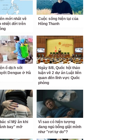
iến mới nhất về
Cuộc sống hiện tại của
 nhiệt đới trên
Hồng Thanh
ông
ện ổ dịch sốt
Ngày 8/8, Quốc hội thảo
uyết Dengue ở Hà
luận về 2 dự án Luật liên
quan đến lĩnh vực Quốc
phòng
bác sĩ Mỹ ăn khi
Vì sao có hiện tượng
đánh bay" mỡ
đang ngủ bỗng giật mình
như "rơi tự do”?