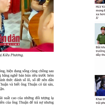
HLV Ki
mong 
xa hơ
Á'
Bắt kh
trườn
ị Kiều Phương.
dây th
ng, hiện đang sống cùng chồng sau
 bằng nghề bán bún riêu trước hẻm
nh thức đánh số lô, số đề nên dẫn
uận và biết ông Thuận có tài sản,
ận.
ãi suất cao của những đối tượng lạ
Khai t
tiền của ông Thuận để trả nợ nhưng
trái p