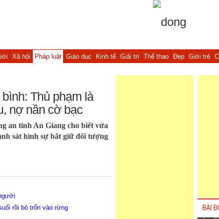
iới
Xã hội
Pháp luật
Giáo dục
Kinh tế
Giải trí
Thể thao
Đẹp
Giới trẻ
C
 bình: Thủ phạm là
u, nợ nần cờ bạc
g an tỉnh An Giang cho biết vừa
h sát hình sự bắt giữ đối tượng
 người
uối rồi bỏ trốn vào rừng
BÀI Đ