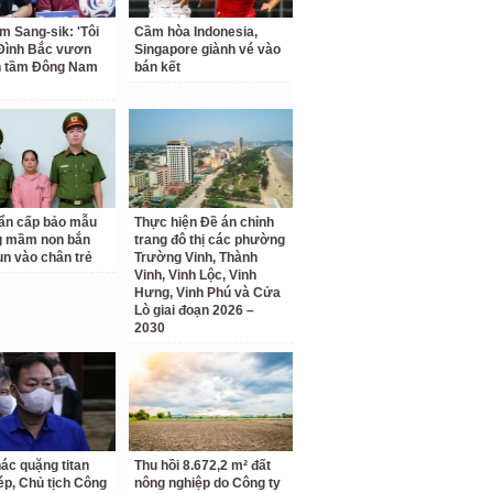
m Sang-sik: 'Tôi
Cầm hòa Indonesia,
Đình Bắc vươn
Singapore giành vé vào
n tầm Đông Nam
bán kết
ẩn cấp bảo mẫu
Thực hiện Đề án chỉnh
g mầm non bắn
trang đô thị các phường
un vào chân trẻ
Trường Vinh, Thành
Vinh, Vinh Lộc, Vinh
Hưng, Vinh Phú và Cửa
Lò giai đoạn 2026 –
2030
hác quặng titan
Thu hồi 8.672,2 m² đất
hép, Chủ tịch Công
nông nghiệp do Công ty