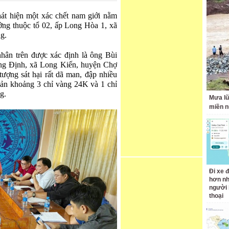
át hiện một xác chết nam giới nằm
ng thuộc tổ 02, ấp Long Hòa 1, xã
g.
hân trên được xác định là ông Bùi
ng Định, xã Long Kiến, huyện Chợ
ượng sát hại rất dã man, đập nhiều
 sản khoảng 3 chỉ vàng 24K và 1 chỉ
g.
Mưa lũ
miền n
Đi xe đ
hơn nh
người 
thoại