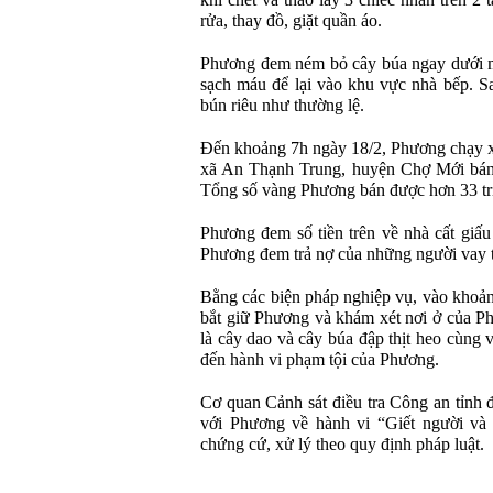
khi chết và tháo lấy 3 chiếc nhẫn trên 2
rửa, thay đồ, giặt quần áo.
Phương đem ném bỏ cây búa ngay dưới mé
sạch máu để lại vào khu vực nhà bếp. S
bún riêu như thường lệ.
Đến khoảng 7h ngày 18/2, Phương chạy x
xã An Thạnh Trung, huyện Chợ Mới bán 
Tổng số vàng Phương bán được hơn 33 tr
Phương đem số tiền trên về nhà cất giấu 
Phương đem trả nợ của những người vay tr
Bằng các biện pháp nghiệp vụ, vào khoả
bắt giữ Phương và khám xét nơi ở của P
là cây dao và cây búa đập thịt heo cùng v
đến hành vi phạm tội của Phương.
Cơ quan Cảnh sát điều tra Công an tỉnh đ
với Phương về hành vi “Giết người và 
chứng cứ, xử lý theo quy định pháp luật.