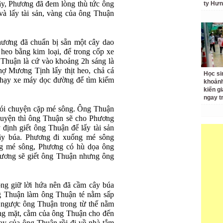
y, Phương đã đem lòng thù tức ông
ty Hưn
và lấy tài sản, vàng của ông Thuận
hương đã chuẩn bị sẵn một cây dao
 heo bằng kim loại, để trong cốp xe
g Thuận là cứ vào khoảng 2h sáng là
ợ Mương Tịnh lấy thịt heo, chả cá
Học si
hạy xe máy dọc đường để tìm kiếm
khoản
kiến gi
ngay t
ói chuyện cặp mé sông. Ông Thuận
uyện thì ông Thuận sẽ cho Phương
định giết ông Thuận để lấy tài sản
ây búa. Phương đi xuống mé sông
ng mé sông, Phương có hù dọa ông
ương sẽ giết ông Thuận nhưng ông
ng giữ lời hứa nên đã cầm cây búa
ng Thuận làm ông Thuận té nằm sấp
t ngược ông Thuận trong từ thế nằm
ng mặt, cằm của ông Thuận cho đến