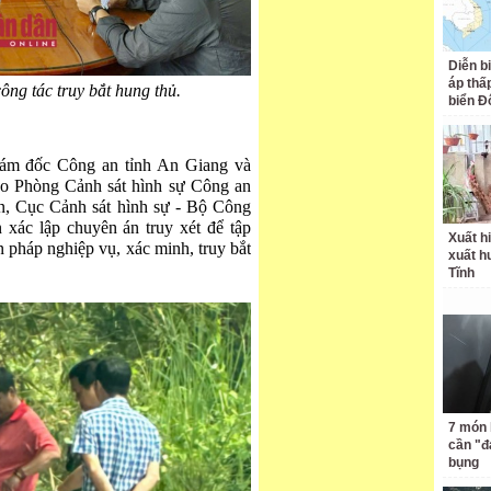
Diễn b
áp thấp
ông tác truy bắt hung thủ.
biển Đ
ám đốc Công an tỉnh An Giang và
ạo Phòng Cảnh sát hình sự Công an
án, Cục Cảnh sát hình sự - Bộ Công
 xác lập chuyên án truy xét để tập
Xuất hi
n pháp nghiệp vụ, xác minh, truy bắt
xuất h
Tĩnh
7 món 
cần "
bụng