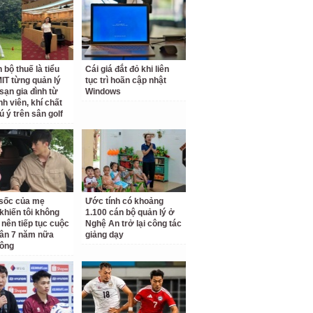
 bộ thuế là tiểu
Cái giá đắt đỏ khi liên
IT từng quản lý
tục trì hoãn cập nhật
sạn gia đình từ
Windows
nh viên, khí chất
ú ý trên sân golf
ộ sốc của mẹ
Ước tính có khoảng
khiến tôi không
1.100 cán bộ quản lý ở
 nên tiếp tục cuộc
Nghệ An trở lại công tác
ân 7 năm nữa
giảng dạy
hông