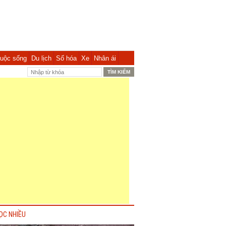
uộc sống
Du lịch
Số hóa
Xe
Nhân ái
ỌC NHIỀU