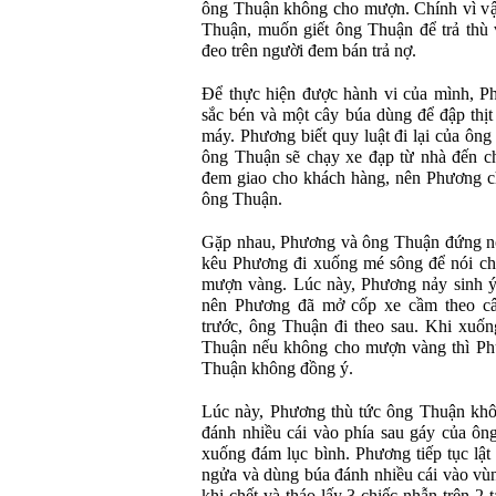
ông Thuận không cho mượn. Chính vì vậ
Thuận, muốn giết ông Thuận để trả thù 
đeo trên người đem bán trả nợ.
Để thực hiện được hành vi của mình, P
sắc bén và một cây búa dùng để đập thịt
máy. Phương biết quy luật đi lại của ôn
ông Thuận sẽ chạy xe đạp từ nhà đến ch
đem giao cho khách hàng, nên Phương c
ông Thuận.
Gặp nhau, Phương và ông Thuận đứng n
kêu Phương đi xuống mé sông để nói ch
mượn vàng. Lúc này, Phương nảy sinh ý 
nên Phương đã mở cốp xe cầm theo c
trước, ông Thuận đi theo sau. Khi xuố
Thuận nếu không cho mượn vàng thì Ph
Thuận không đồng ý.
Lúc này, Phương thù tức ông Thuận khô
đánh nhiều cái vào phía sau gáy của ô
xuống đám lục bình. Phương tiếp tục lậ
ngửa và dùng búa đánh nhiều cái vào vù