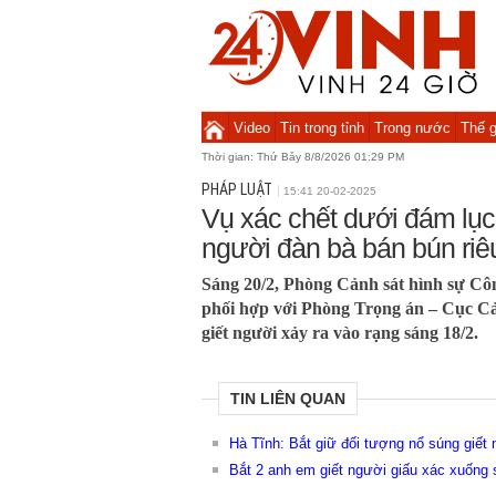
Video
Tin trong tỉnh
Trong nước
Thế g
Thời gian:
Thứ Bảy 8/8/2026 01:29 PM
PHÁP LUẬT
15:41 20-02-2025
Vụ xác chết dưới đám lục
người đàn bà bán bún riê
Sáng 20/2, Phòng Cảnh sát hình sự Côn
phối hợp với Phòng Trọng án – Cục Cản
giết người xảy ra vào rạng sáng 18/2.
TIN LIÊN QUAN
Hà Tĩnh: Bắt giữ đối tượng nổ súng giết
Bắt 2 anh em giết người giấu xác xuống s