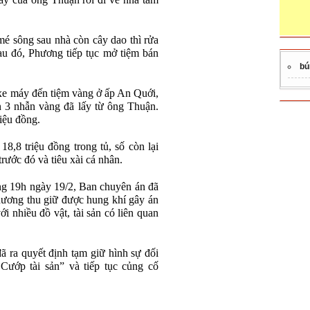
 tay của ông Thuận rồi đi về nhà tắm
 sông sau nhà còn cây dao thì rửa
au đó, Phương tiếp tục mở tiệm bán
bú
e máy đến tiệm vàng ở ấp An Quới,
3 nhẫn vàng đã lấy từ ông Thuận.
iệu đồng.
18,8 triệu đồng trong tủ, số còn lại
ước đó và tiêu xài cá nhân.
ng 19h ngày 19/2, Ban chuyên án đã
hương thu giữ được hung khí gây án
ới nhiều đồ vật, tài sản có liên quan
ã ra quyết định tạm giữ hình sự đối
Cướp tài sản” và tiếp tục củng cố