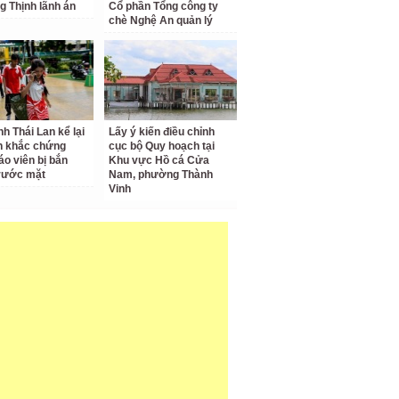
g Thịnh lãnh án
Cổ phần Tổng công ty
chè Nghệ An quản lý
nh Thái Lan kể lại
Lấy ý kiến điều chỉnh
h khắc chứng
cục bộ Quy hoạch tại
áo viên bị bắn
Khu vực Hồ cá Cửa
rước mặt
Nam, phường Thành
Vinh