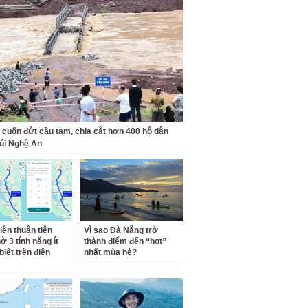
 cuốn đứt cầu tạm, chia cắt hơn 400 hộ dân
úi Nghệ An
iện thuận tiện
Vì sao Đà Nẵng trở
ờ 3 tính năng ít
thành điểm đến “hot”
biết trên điện
nhất mùa hè?