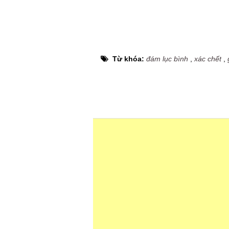
Từ khóa:
đám lục bình
,
xác chết
,