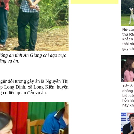
Nữ cán
thư RM
khách 
thời si
gây ch
ng an tỉnh An Giang chỉ đạo trực
ường vụ án.
 giữ đối tượng gây án là Nguyễn Thị
Tiết l
ấp Long Định, xã Long Kiến, huyện
chồng 
 có liên quan đến vụ án.
biết có
hôn nh
hay k