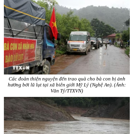
Các đoàn thiện nguyện đến trao quà cho bà con bị ảnh
hưởng bởi lũ lụt tại xã biên giới Mỹ Lý (Nghệ An). (Ảnh:
Văn Tý/TTXVN)