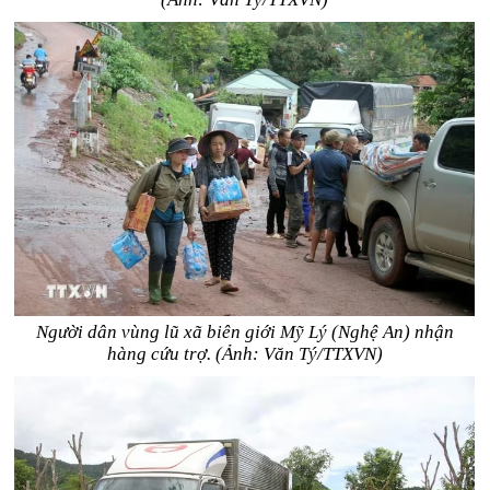
Người dân vùng lũ xã biên giới Mỹ Lý (Nghệ An) nhận
hàng cứu trợ. (Ảnh: Văn Tý/TTXVN)