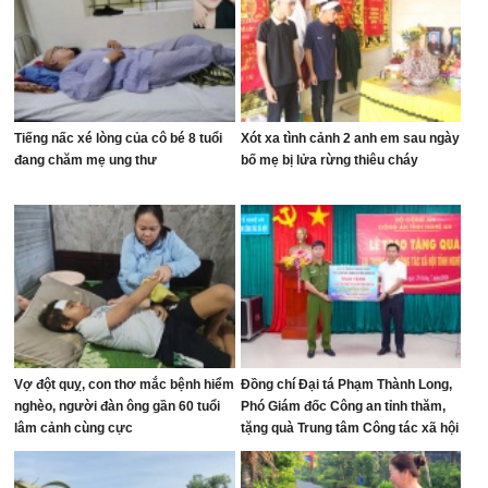
Tiếng nấc xé lòng của cô bé 8 tuổi
Xót xa tình cảnh 2 anh em sau ngày
đang chăm mẹ ung thư
bố mẹ bị lửa rừng thiêu cháy
Vợ đột quỵ, con thơ mắc bệnh hiểm
Đồng chí Đại tá Phạm Thành Long,
nghèo, người đàn ông gần 60 tuổi
Phó Giám đốc Công an tỉnh thăm,
lâm cảnh cùng cực
tặng quà Trung tâm Công tác xã hội
tỉnh