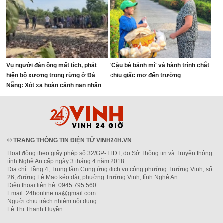
Vụ người đàn ông mất tích, phát
'Cậu bé bánh mì' và hành trình chắt
hiện bộ xương trong rừng ở Đà
chiu giấc mơ đến trường
Nẵng: Xót xa hoàn cảnh nạn nhân
®
TRANG THÔNG TIN ĐIỆN TỬ VINH24H.VN
Hoạt động theo giấy phép số 32/GP-TTĐT, do Sở Thông tin và Truyền thông
tỉnh Nghệ An cấp ngày 3 tháng 4 năm 2018
Địa chỉ: Tầng 4, Trung tâm Cung ứng dịch vụ công phường Trường Vinh, số
26, đường Lê Mao kéo dài, phường Trường Vinh, tỉnh Nghệ An
Điện thoại liên hệ: 0945.795.560
Email: 24honline.na@gmail.com
Người chịu trách nhiệm nội dung:
Lê Thị Thanh Huyền