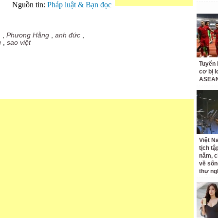
Nguồn tin:
Pháp luật & Bạn đọc
m
,
Phương Hằng
,
anh đức
,
g
,
sao việt
Tuyển 
cơ bị 
ASEAN
Việt N
tịch tậ
năm, c
về sốn
thự ng