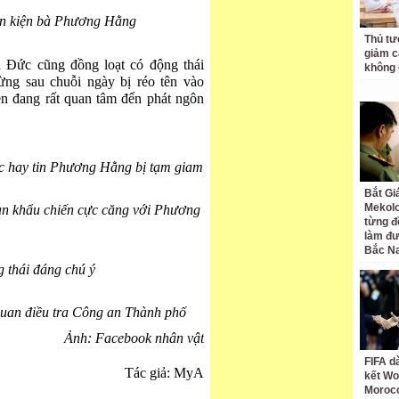
ơn kiện bà Phương Hằng
Thủ tư
giảm cá
Đức cũng đồng loạt có động thái
không 
ừng sau chuỗi ngày bị réo tên vào
n đang rất quan tâm đến phát ngôn
úc hay tin Phương Hằng bị tạm giam
Bắt Gi
Mekolo
n khẩu chiến cực căng với Phương
từng đ
làm đư
Bắc N
 thái đáng chú ý
uan điều tra Công an Thành phố
Ảnh: Facebook nhân vật
FIFA d
Tác giả: MyA
kết Wo
Moroc