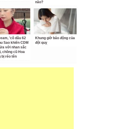
nào?
ream, 'cô dâu 62
Khung giờ báo động của
Thu Sao khiến CDM
đột quỵ
ửa với nhan sắc
ại, chồng cũ Hoa
bị réo tên