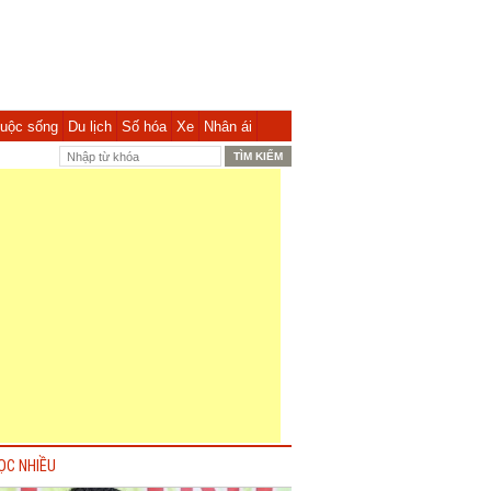
uộc sống
Du lịch
Số hóa
Xe
Nhân ái
ỌC NHIỀU