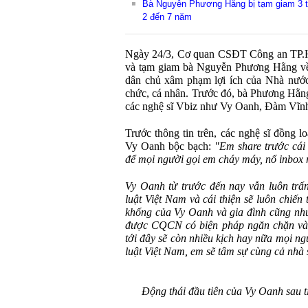
Bà Nguyễn Phương Hằng bị tạm giam 3 th
2 đến 7 năm
Ngày 24/3, Cơ quan CSĐT Công an TP.HC
và tạm giam bà Nguyễn Phương Hằng về 
dân chủ xâm phạm lợi ích của Nhà nước,
chức, cá nhân. Trước đó, bà Phương Hằn
các nghệ sĩ Vbiz như Vy Oanh, Đàm Vĩn
Trước thông tin trên, các nghệ sĩ đồng l
Vy Oanh bộc bạch:
"Em share trước cái 
để mọi người gọi em cháy máy, nổ inbox r
Vy Oanh từ trước đến nay vẫn luôn trấ
luật Việt Nam và cái thiện sẽ luôn chiến
khống của Vy Oanh và gia đình cũng như
được CQCN có biện pháp ngăn chặn và
tới đây sẽ còn nhiều kịch hay nữa mọi n
luật Việt Nam, em sẽ tâm sự cùng cả nhà
Động thái đầu tiên của Vy Oanh sau 