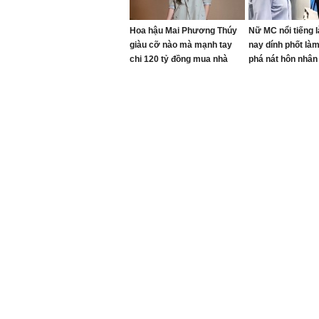
Hoa hậu Mai Phương Thúy
Nữ MC nổi tiếng là
giàu cỡ nào mà mạnh tay
nay dính phốt làm
chi 120 tỷ đồng mua nhà
phá nát hôn nhân
tặng em gái?
tịch tập đoàn lớn