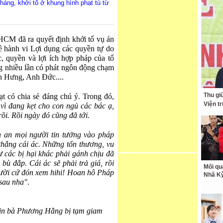
áng, khởi tố ở khung hình phạt tù từ
M đã ra quyết định khởi tố vụ án
hành vi Lợi dụng các quyền tự do
 quyền và lợi ích hợp pháp của tổ
g nhiều lần có phát ngôn động chạm
h Hưng, Anh Đức....
Thu giữ
oạt có chia sẻ đáng chú ý. Trong đó,
Viện t
vì đang kẹt cho con ngủ các bác ạ,
ồi. Rồi ngày đó cũng đã tới.
n an mọi người tin tưởng vào pháp
 thắng cái ác. Những tổn thương, vu
 các bị hại khác phải gánh chịu đã
 bù đắp.
Cái ác sẽ phải trả giá, rồi
Mối qu
gười cứ đón xem hihi! Hoan hô Pháp
Nhã K
 sau nha"
.
tin bà Phương Hằng bị tạm giam