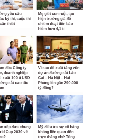
ớng yêu cầu
Mẹ giết con ruột, tạo
c kỳ thi, cuộc thi
hiện trường giả để
cần thiết
chiếm đoạt tiền bảo
hiểm hơn 4,1 tỉ
ám đốc Công ty
Vì sao đề xuất tăng vốn
r, doanh nghiệp
dự án đường sắt Lào
ề xuất 100 tỉ USD
Cai – Hà Nội – Hải
ờng sắt cao tốc
Phòng lên gần 290.000
am
tỷ đồng?
àn xếp đưa chung
Mỹ điều tra sự cố hàng
rld Cup 2030 về
không liên quan đến
co?
trực thăng chở Tổng