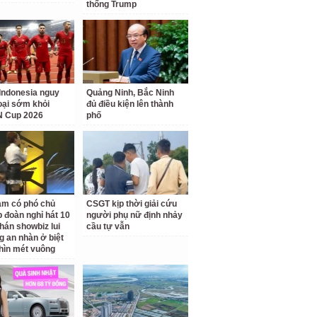
thống Trump
Indonesia nguy
Quảng Ninh, Bắc Ninh
loại sớm khỏi
đủ điều kiện lên thành
 Cup 2026
phố
am có phó chủ
CSGT kịp thời giải cứu
p đoàn nghỉ hát 10
người phụ nữ định nhảy
hán showbiz lui
cầu tự vẫn
g an nhàn ở biệt
hìn mét vuông