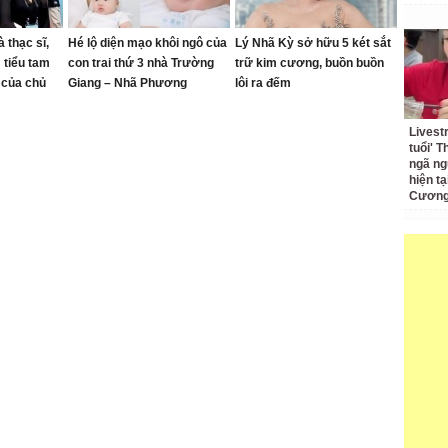
 thạc sĩ,
Hé lộ diện mạo khôi ngô của
Lý Nhã Kỳ sở hữu 5 két sắt
 tiểu tam
con trai thứ 3 nhà Trường
trữ kim cương, buồn buồn
 của chủ
Giang – Nhã Phương
lôi ra đếm
Livest
tuổi' 
ngã ng
hiện t
Cương 