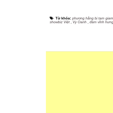
Từ khóa:
phương hằng bị tạm gia
showbiz Việt
,
Vy Oanh
,
đàm vĩnh hưn