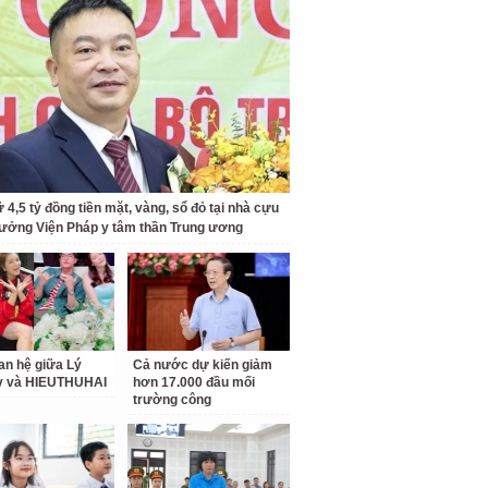
 4,5 tỷ đồng tiền mặt, vàng, sổ đỏ tại nhà cựu
rưởng Viện Pháp y tâm thần Trung ương
an hệ giữa Lý
Cả nước dự kiến giảm
ỳ và HIEUTHUHAI
hơn 17.000 đầu mối
trường công