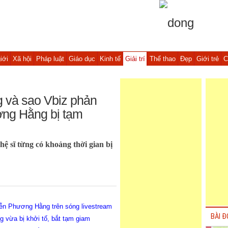
iới
Xã hội
Pháp luật
Giáo dục
Kinh tế
Giải trí
Thể thao
Đẹp
Giới trẻ
C
 và sao Vbiz phản
ơng Hằng bị tạm
 sĩ từng có khoảng thời gian bị
ễn Phương Hằng trên sóng livestream
BÀI Đ
vừa bị khởi tố, bắt tạm giam