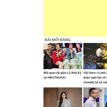
BÀI MỚI ĐĂNG
Mối quan hệ giữa Lý Nhã Kỳ
Việt Nam có phó c
và HIEUTHUHAI
đoàn nghỉ hát 10
showbiz lui về s
ở biệt thự nghìn