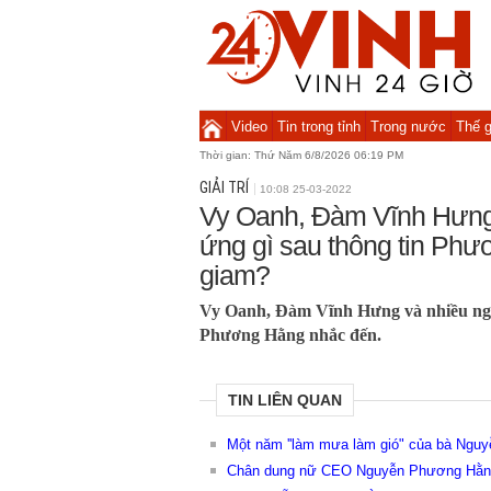
Video
Tin trong tỉnh
Trong nước
Thế g
Thời gian:
Thứ Năm 6/8/2026 06:19 PM
GIẢI TRÍ
10:08 25-03-2022
Vy Oanh, Đàm Vĩnh Hưng
ứng gì sau thông tin Phư
giam?
Vy Oanh, Đàm Vĩnh Hưng và nhiều nghệ
Phương Hằng nhắc đến.
TIN LIÊN QUAN
Một năm ''làm mưa làm gió" của bà Nguy
Chân dung nữ CEO Nguyễn Phương Hằng 