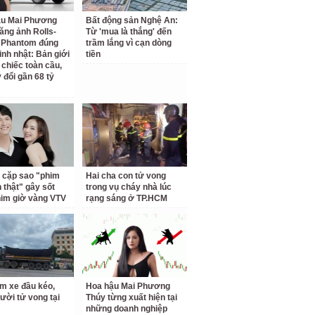
ậu Mai Phương
Bất động sản Nghệ An:
ăng ảnh Rolls-
Từ 'mua là thắng' đến
 Phantom đúng
trầm lắng vì cạn dòng
inh nhật: Bản giới
tiền
 chiếc toàn cầu,
 đổi gần 68 tỷ
 cặp sao "phim
Hai cha con tử vong
h thật" gây sốt
trong vụ cháy nhà lúc
him giờ vàng VTV
rạng sáng ở TP.HCM
m xe đầu kéo,
Hoa hậu Mai Phương
ười tử vong tại
Thúy từng xuất hiện tại
những doanh nghiệp