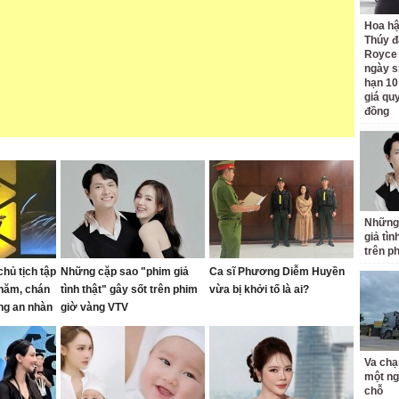
Hoa h
Thúy đ
Royce
ngày s
hạn 10
giá quy
đồng
Những
giả tìn
trên p
hủ tịch tập
Những cặp sao "phim giả
Ca sĩ Phương Diễm Huyền
 năm, chán
tình thật" gây sốt trên phim
vừa bị khởi tố là ai?
ống an nhàn
giờ vàng VTV
 mét vuông
Va chạ
một ng
chỗ