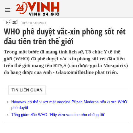
THẾ GIỚI
10:55 07-10-2021
WHO phê duyệt vắc-xin phòng sốt rét
đầu tiên trên thế giới
Trong một bước đi mang tính lịch sử, Tổ chức Y tế thế
giới (WHO) đã phê duyệt vắc-xin phòng sốt rét đầu tiên
trên thế giới mang tên RTS,S (còn được gọi là Mosquirix)
do hãng dược của Anh - GlaxoSmithKline phát triển.
TIN LIÊN QUAN
Novavax có thể vượt mặt vaccine Pfizer, Moderna nếu được WHO
phê duyệt
Tổng giám đốc WHO: 'Hãy đưa vaccine cho chúng tôi'