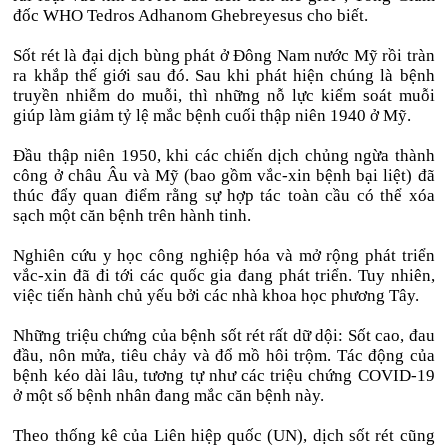
đốc WHO Tedros Adhanom Ghebreyesus cho biết.
Sốt rét là đại dịch bùng phát ở Đông Nam nước Mỹ rồi tràn
ra khắp thế giới sau đó. Sau khi phát hiện chúng là bệnh
truyền nhiễm do muỗi, thì những nỗ lực kiểm soát muỗi
giúp làm giảm tỷ lệ mắc bệnh cuối thập niên 1940 ở Mỹ.
Đầu thập niên 1950, khi các chiến dịch chủng ngừa thành
công ở châu Âu và Mỹ (bao gồm vắc-xin bệnh bại liệt) đã
thúc đẩy quan điểm rằng sự hợp tác toàn cầu có thể xóa
sạch một căn bệnh trên hành tinh.
Nghiên cứu y học công nghiệp hóa và mở rộng phát triển
vắc-xin đã đi tới các quốc gia đang phát triển. Tuy nhiên,
việc tiến hành chủ yếu bởi các nhà khoa học phương Tây.
Những triệu chứng của bệnh sốt rét rất dữ dội: Sốt cao, đau
đầu, nôn mửa, tiêu chảy và đổ mồ hôi trộm. Tác động của
bệnh kéo dài lâu, tương tự như các triệu chứng COVID-19
ở một số bệnh nhân đang mắc căn bệnh này.
Theo thống kê của Liên hiệp quốc (UN), dịch sốt rét cũng