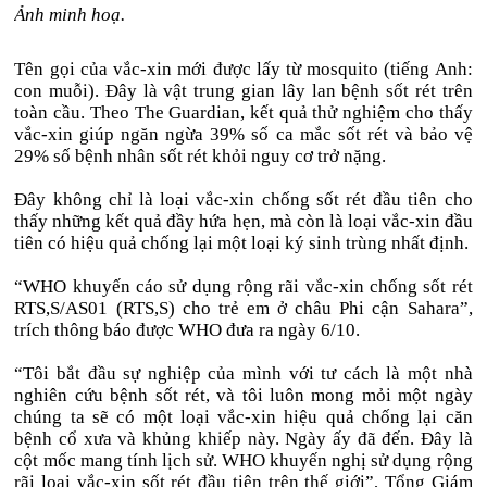
Ảnh minh hoạ.
Tên gọi của vắc-xin mới được lấy từ mosquito (tiếng Anh:
con muỗi). Đây là vật trung gian lây lan bệnh sốt rét trên
toàn cầu. Theo The Guardian, kết quả thử nghiệm cho thấy
vắc-xin giúp ngăn ngừa 39% số ca mắc sốt rét và bảo vệ
29% số bệnh nhân sốt rét khỏi nguy cơ trở nặng.
Đây không chỉ là loại vắc-xin chống sốt rét đầu tiên cho
thấy những kết quả đầy hứa hẹn, mà còn là loại vắc-xin đầu
tiên có hiệu quả chống lại một loại ký sinh trùng nhất định.
“WHO khuyến cáo sử dụng rộng rãi vắc-xin chống sốt rét
RTS,S/AS01 (RTS,S) cho trẻ em ở châu Phi cận Sahara”,
trích thông báo được WHO đưa ra ngày 6/10.
“Tôi bắt đầu sự nghiệp của mình với tư cách là một nhà
nghiên cứu bệnh sốt rét, và tôi luôn mong mỏi một ngày
chúng ta sẽ có một loại vắc-xin hiệu quả chống lại căn
bệnh cổ xưa và khủng khiếp này. Ngày ấy đã đến. Đây là
cột mốc mang tính lịch sử. WHO khuyến nghị sử dụng rộng
rãi loại vắc-xin sốt rét đầu tiên trên thế giới”, Tổng Giám