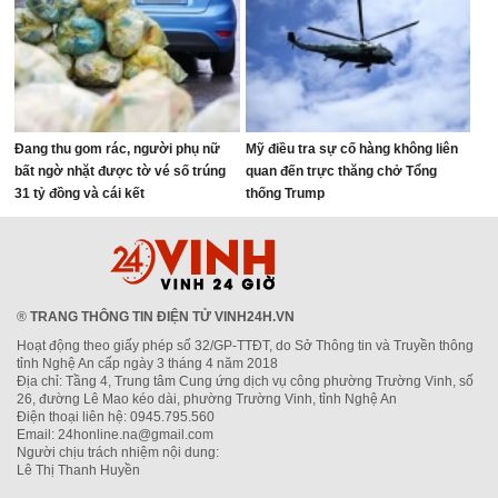
Đang thu gom rác, người phụ nữ
Mỹ điều tra sự cố hàng không liên
bất ngờ nhặt được tờ vé số trúng
quan đến trực thăng chở Tổng
31 tỷ đồng và cái kết
thống Trump
®
TRANG THÔNG TIN ĐIỆN TỬ VINH24H.VN
Hoạt động theo giấy phép số 32/GP-TTĐT, do Sở Thông tin và Truyền thông
tỉnh Nghệ An cấp ngày 3 tháng 4 năm 2018
Địa chỉ: Tầng 4, Trung tâm Cung ứng dịch vụ công phường Trường Vinh, số
26, đường Lê Mao kéo dài, phường Trường Vinh, tỉnh Nghệ An
Điện thoại liên hệ: 0945.795.560
Email: 24honline.na@gmail.com
Người chịu trách nhiệm nội dung:
Lê Thị Thanh Huyền