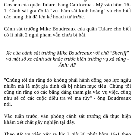
Goshen của quận Tulare, bang California - Mỹ vào hôm 16-
1. Cảnh sát gọi đó là "vụ thảm sát kinh hoàng" và cho biết
các hung thủ đã lên kế hoạch từ trước.
Cảnh sát trưởng Mike Boudreaux của quận Tulare cho biết
có ít nhất 2 nghi phạm vẫn chưa bị bắt.
Xe của cảnh sát trưởng Mike Boudreaux với chữ "Sheriff"
và một số xe cảnh sát khác trước hiện trường vụ xả súng -
Ảnh: AP
"Chúng tôi tin rằng đó không phải hành động bạo lực ngẫu
nhiên mà là một gia đình đã bị nhắm mục tiêu. Chúng tôi
cũng tin rằng có các băng đảng tham gia vào vụ việc, cũng
như sẽ có các cuộc điều tra về ma túy" - ông Boudreaux
nói.
Vào tuần trước, văn phòng cảnh sát trưởng đã thực hiện
khám xét chất gây nghiện tại đây.
Theo AP, vụ việc xảy ra lúc 3 giờ 30 phút hôm 16-1 theo