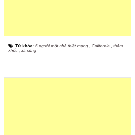
Từ khóa:
6 người một nhà thiệt mạng
,
California
,
thảm
khốc
,
xả súng