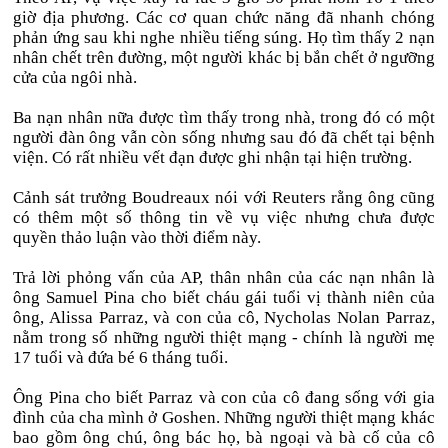
giờ địa phương. Các cơ quan chức năng đã nhanh chóng
phản ứng sau khi nghe nhiều tiếng súng. Họ tìm thấy 2 nạn
nhân chết trên đường, một người khác bị bắn chết ở ngưỡng
cửa của ngôi nhà.
Ba nạn nhân nữa được tìm thấy trong nhà, trong đó có một
người đàn ông vẫn còn sống nhưng sau đó đã chết tại bệnh
viện. Có rất nhiều vết đạn được ghi nhận tại hiện trường.
Cảnh sát trưởng Boudreaux nói với Reuters rằng ông cũng
có thêm một số thông tin về vụ việc nhưng chưa được
quyền thảo luận vào thời điểm này.
Trả lời phỏng vấn của AP, thân nhân của các nạn nhân là
ông Samuel Pina cho biết cháu gái tuổi vị thành niên của
ông, Alissa Parraz, và con của cô, Nycholas Nolan Parraz,
nằm trong số những người thiệt mạng - chính là người mẹ
17 tuổi và đứa bé 6 tháng tuổi.
Ông Pina cho biết Parraz và con của cô đang sống với gia
đình của cha mình ở Goshen. Những người thiệt mạng khác
bao gồm ông chú, ông bác họ, bà ngoại và bà cố của cô