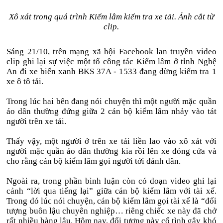
Xô xát trong quá trình Kiểm lâm kiểm tra xe tải. Ảnh cắt từ
clip.
Sáng 21/10, trên mạng xã hội Facebook lan truyền video
clip ghi lại sự việc một tổ công tác Kiểm lâm ở tỉnh Nghệ
An đi xe biển xanh BKS 37A - 1533 đang dừng kiểm tra 1
xe ô tô tải.
Trong lúc hai bên đang nói chuyện thì một người mặc quần
áo dân thường đứng giữa 2 cán bộ kiểm lâm nhảy vào tát
người trên xe tải.
Thấy vậy, một người ở trên xe tải liền lao vào xô xát với
người mặc quần áo dân thường kia rồi lên xe đóng cửa và
cho rằng cán bộ kiểm lâm gọi người tới đánh dân.
Ngoài ra, trong phần bình luận còn có đoạn video ghi lại
cảnh “lời qua tiếng lại” giữa cán bộ kiểm lâm với tài xế.
Trong đó lúc nói chuyện, cán bộ kiểm lâm gọi tài xế là “đối
tượng buôn lậu chuyên nghiệp… riêng chiếc xe này đã chở
rất nhiều hàng lậu. Hôm nay, đối tượng này cố tình gây khó