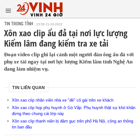
TIN TRONG TỈNH
15:58 21-10-2022
Xôn xao clip ẩu đả tại nơi lực lượng
Kiểm lâm đang kiểm tra xe tải
Đoạn video clip ghi lại cảnh một người đàn ông ẩu đả với
phụ xe tải ngay tại nơi lực lượng Kiểm lâm tỉnh Nghệ An
đang làm nhiệm vụ.
TIN LIÊN QUAN
Xôn xao clip nhân viên nhà xe "đè" cô gái trên xe khách
Xôn xao clip họp phụ huynh ở Gò Vấp: Phụ huynh thật sự khó khăn
đừng theo chung cái lớp này
Xôn xao clip thanh niên bị đâm gục trên phố Hà Nội, công an thông
tin ban đầu