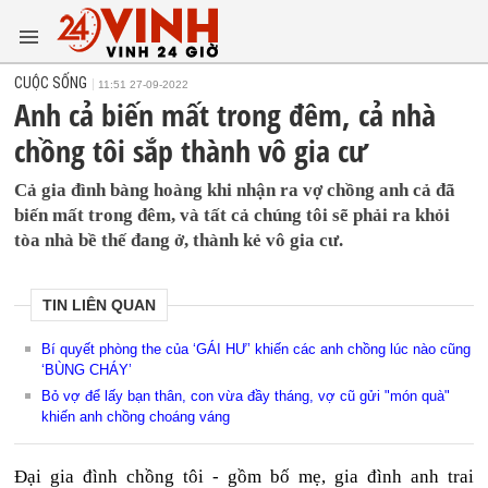
CUỘC SỐNG
11:51 27-09-2022
Anh cả biến mất trong đêm, cả nhà
chồng tôi sắp thành vô gia cư
Cả gia đình bàng hoàng khi nhận ra vợ chồng anh cả đã
biến mất trong đêm, và tất cả chúng tôi sẽ phải ra khỏi
tòa nhà bề thế đang ở, thành kẻ vô gia cư.
TIN LIÊN QUAN
Bí quyết phòng the của ‘GÁI HƯ’ khiến các anh chồng lúc nào cũng
‘BÙNG CHÁY’
Bỏ vợ để lấy bạn thân, con vừa đầy tháng, vợ cũ gửi "món quà"
khiến anh chồng choáng váng
Đại gia đình chồng tôi - gồm bố mẹ, gia đình anh trai