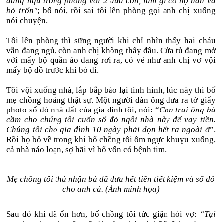
đang ngủ trong phòng với 2 đứa con, làm gì có nợ nần và
bỏ trốn"
; bố nói, rồi sai tôi lên phòng gọi anh chị xuống
nói chuyện.
Tôi lên phòng thì sững người khi chỉ nhìn thấy hai cháu
vẫn đang ngủ, còn anh chị không thấy đâu. Cửa tủ đang mở
với mấy bộ quần áo đang rơi ra, có vẻ như anh chị vơ vội
mấy bộ đồ trước khi bỏ đi.
Tôi vội xuống nhà, lắp bắp báo lại tình hình, lúc này thì bố
mẹ chồng hoảng thật sự. Một người đàn ông đưa ra tờ giấy
photo sổ đỏ nhà đất của gia đình tôi, nói: “
Con trai ông bà
cầm cho chúng tôi cuốn sổ đỏ ngôi nhà này để vay tiền.
Chúng tôi cho gia đình 10 ngày phải dọn hết ra ngoài ở
”.
Rồi họ bỏ về trong khi bố chồng tôi ôm ngực khuỵu xuống,
cả nhà náo loạn, sợ hãi vì bố vốn có bệnh tim.
Mẹ chồng tôi thú nhận bà đã đưa hết tiền tiết kiệm và sổ đỏ
cho anh cả. (Ảnh minh họa)
Sau đó khi đã ổn hơn, bố chồng tôi tức giận hỏi vợ:
“Tại