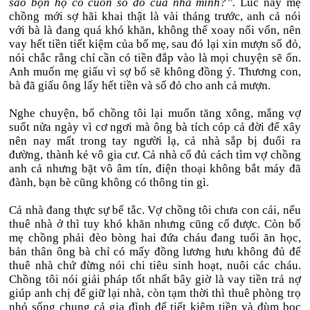
sao bọn họ có cuốn sổ đỏ của nhà mình?”.
Lúc này mẹ
chồng mới sợ hãi khai thật là vài tháng trước, anh cả nói
với bà là đang quá khó khăn, không thể xoay nổi vốn, nên
vay hết tiền tiết kiệm của bố mẹ, sau đó lại xin mượn sổ đỏ,
nói chắc rằng chỉ cần có tiền đắp vào là mọi chuyện sẽ ổn.
Anh muốn mẹ giấu vì sợ bố sẽ không đồng ý. Thương con,
bà đã giấu ông lấy hết tiền và sổ đỏ cho anh cả mượn.
Nghe chuyện, bố chồng tôi lại muốn tăng xông, mắng vợ
suốt nửa ngày vì cơ ngơi mà ông bà tích cóp cả đời để xây
nên nay mất trong tay người lạ, cả nhà sắp bị đuổi ra
đường, thành kẻ vô gia cư. Cả nhà cố đủ cách tìm vợ chồng
anh cả nhưng bặt vô âm tín, điện thoại không bắt máy đã
đành, bạn bè cũng không có thông tin gì.
Cả nhà đang thực sự bế tắc. Vợ chồng tôi chưa con cái, nếu
thuê nhà ở thì tuy khó khăn nhưng cũng cố được. Còn bố
mẹ chồng phải đèo bòng hai đứa cháu đang tuổi ăn học,
bản thân ông bà chỉ có mấy đồng lương hưu không đủ để
thuê nhà chứ đừng nói chi tiêu sinh hoạt, nuôi các cháu.
Chồng tôi nói giải pháp tốt nhất bây giờ là vay tiền trả nợ
giúp anh chị để giữ lại nhà, còn tạm thời thì thuê phòng trọ
nhỏ sống chung cả gia đình để tiết kiệm tiền và đùm bọc