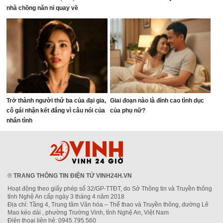
nhà chồng năn nỉ quay về
Trở thành người thứ ba của đại gia,
Giai đoạn nào là đỉnh cao tình dục
cô gái nhận kết đắng vì câu nói của
của phụ nữ?
nhân tình
®
TRANG THÔNG TIN ĐIỆN TỬ VINH24H.VN
Hoạt động theo giấy phép số 32/GP-TTĐT, do Sở Thông tin và Truyền thông
tỉnh Nghệ An cấp ngày 3 tháng 4 năm 2018
Địa chỉ: Tầng 4, Trung tâm Văn hóa – Thể thao và Truyền thông, đường Lê
Mao kéo dài , phường Trường Vinh, tỉnh Nghệ An, Việt Nam
Điện thoại liên hệ: 0945.795.560