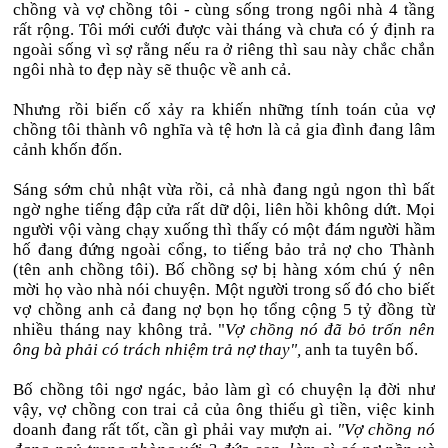
chồng và vợ chồng tôi - cùng sống trong ngôi nhà 4 tầng
rất rộng. Tôi mới cưới được vài tháng và chưa có ý định ra
ngoài sống vì sợ rằng nếu ra ở riêng thì sau này chắc chắn
ngôi nhà to đẹp này sẽ thuộc về anh cả.
Nhưng rồi biến cố xảy ra khiến những tính toán của vợ
chồng tôi thành vô nghĩa và tệ hơn là cả gia đình đang lâm
cảnh khốn đốn.
Sáng sớm chủ nhật vừa rồi, cả nhà đang ngủ ngon thì bất
ngờ nghe tiếng đập cửa rất dữ dội, liên hồi không dứt. Mọi
người vội vàng chạy xuống thì thấy có một đám người hầm
hố đang đứng ngoài cổng, to tiếng bảo trả nợ cho Thành
(tên anh chồng tôi). Bố chồng sợ bị hàng xóm chú ý nên
mời họ vào nhà nói chuyện. Một người trong số đó cho biết
vợ chồng anh cả đang nợ bọn họ tổng cộng 5 tỷ đồng từ
nhiều tháng nay không trả. "
Vợ chồng nó đã bỏ trốn nên
ông bà phải có trách nhiệm trả nợ thay",
anh ta tuyên bố.
Bố chồng tôi ngơ ngác, bảo làm gì có chuyện lạ đời như
vậy, vợ chồng con trai cả của ông thiếu gì tiền, việc kinh
doanh đang rất tốt, cần gì phải vay mượn ai.
"Vợ chồng nó