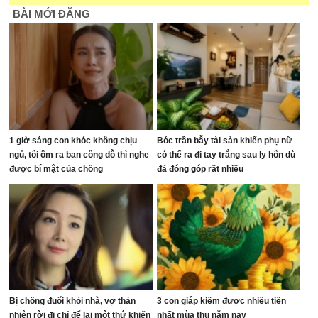
BÀI MỚI ĐĂNG
1 giờ sáng con khóc không chịu
Bóc trần bẫy tài sản khiến phụ nữ
ngủ, tôi ôm ra ban công dỗ thì nghe
có thể ra đi tay trắng sau ly hôn dù
được bí mật của chồng
đã đóng góp rất nhiều
Bị chồng đuổi khỏi nhà, vợ thản
3 con giáp kiếm được nhiều tiền
nhiên rời đi chỉ để lại một thứ khiến
nhất mùa thu năm nay