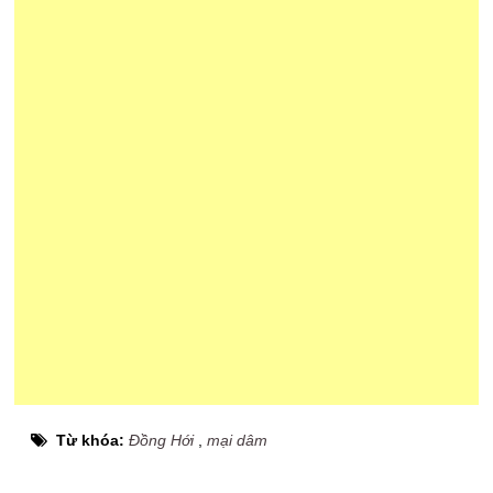
Từ khóa:
Đồng Hới
,
mại dâm