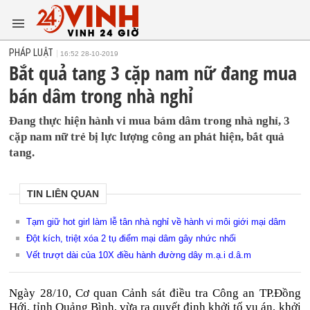
PHÁP LUẬT
16:52 28-10-2019
Bắt quả tang 3 cặp nam nữ đang mua
bán dâm trong nhà nghỉ
Đang thực hiện hành vi mua bám dâm trong nhà nghỉ, 3
cặp nam nữ trẻ bị lực lượng công an phát hiện, bắt quả
tang.
TIN LIÊN QUAN
Tạm giữ hot girl làm lễ tân nhà nghỉ về hành vi môi giới mại dâm
Đột kích, triệt xóa 2 tụ điểm mại dâm gây nhức nhối
Vết trượt dài của 10X điều hành đường dây m.ạ.i d.â.m
Ngày 28/10, Cơ quan Cảnh sát điều tra Công an TP.Đồng
Hới, tỉnh Quảng Bình, vừa ra quyết định khởi tố vụ án, khởi