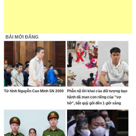
BÀI MỚI ĐĂNG
Tử hình Nguyễn Cao Minh SN 2000
Phẫn nộ lời khai của đối tượng bạo
hành dã man con riêng của "vợ
hờ", bắt quỳ gối đến 1 giờ sáng