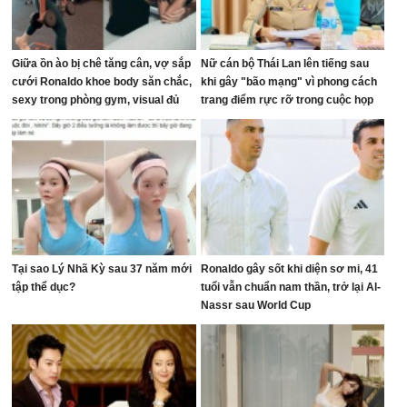
Giữa ồn ào bị chê tăng cân, vợ sắp
Nữ cán bộ Thái Lan lên tiếng sau
cưới Ronaldo khoe body săn chắc,
khi gây "bão mạng" vì phong cách
sexy trong phòng gym, visual đủ
trang điểm rực rỡ trong cuộc họp
sức dập tắt mọi lời chê bai
ngân sách
Tại sao Lý Nhã Kỳ sau 37 năm mới
Ronaldo gây sốt khi diện sơ mi, 41
tập thể dục?
tuổi vẫn chuẩn nam thần, trở lại Al-
Nassr sau World Cup