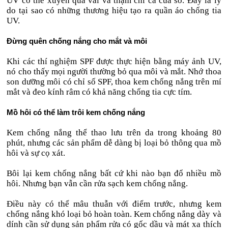
UV có thể xuyên qua vải và thậm chí cả cửa sổ. Đây là lý
do tại sao có những thương hiệu tạo ra quần áo chống tia
UV.
Đừng quên chống nắng cho mắt và môi
Khi các thí nghiệm SPF được thực hiện bằng máy ảnh UV,
nó cho thấy mọi người thường bỏ qua môi và mắt. Nhớ thoa
son dưỡng môi có chỉ số SPF, thoa kem chống nắng trên mí
mắt và đeo kính râm có khả năng chống tia cực tím.
Mồ hôi có thể làm trôi kem chống nắng
Kem chống nắng thể thao lưu trên da trong khoảng 80
phút, nhưng các sản phẩm dễ dàng bị loại bỏ thông qua mồ
hôi và sự cọ xát.
Bôi lại kem chống nắng bất cứ khi nào bạn đổ nhiều mồ
hôi. Nhưng bạn vẫn cần rửa sạch kem chống nắng.
Điều này có thể mâu thuẫn với điểm trước, nhưng kem
chống nắng khó loại bỏ hoàn toàn. Kem chống nắng dày và
dính cần sử dụng sản phẩm rửa có gốc dầu và mát xa thích