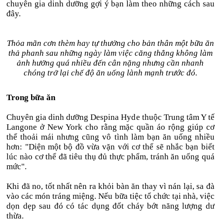
chuyên gia dinh dưỡng gợi ý bạn làm theo những cách sau
đây.
Thỏa mãn cơn thèm hay tự thưởng cho bản thân một bữa ăn
thả phanh sau những ngày làm việc căng thẳng không làm
ảnh hưởng quá nhiều đến cân nặng nhưng cần nhanh
chóng trở lại chế độ ăn uống lành mạnh trước đó.
Trong bữa ăn
Chuyên gia dinh dưỡng Despina Hyde thuộc Trung tâm Y tế
Langone ở New York cho rằng mặc quần áo rộng giúp cơ
thể thoải mái nhưng cũng vô tình làm bạn ăn uống nhiều
hơn: "Diện một bộ đồ vừa vặn với cơ thể sẽ nhắc bạn biết
lúc nào cơ thể đã tiêu thụ đủ thực phẩm, tránh ăn uống quá
mức".
Khi đã no, tốt nhất nên ra khỏi bàn ăn thay vì nán lại, sa đà
vào các món tráng miệng. Nếu bữa tiệc tổ chức tại nhà, việc
dọn dẹp sau đó có tác dụng đốt cháy bớt năng lượng dư
thừa.