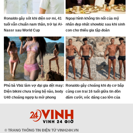
Ronaldo gây sốt khi diện sơ mi, 41
Ngoại hình không tin nổi của mỹ
tuổi vẫn chuẩn nam thần, trở lại Al-
nhân đẹp nhất showbiz sau khi sinh
Nassr sau World Cup
con cho thiếu gia tập đoàn
Phú bà Vbiz làm vợ đại gia dệt may:
Ronaldo gây choáng khi đọ cơ bắp
Diện bikini chưa trùng bộ nào, body
cùng con trai 16 tuổi giữa tin đồn
U40 choáng ngợp lu mờ phong
đám cưới, vóc dáng cao lớn của
cảnh
người thừa kế đế chế tỷ đô chiếm
trọn spotlight
®
TRANG THÔNG TIN ĐIỆN TỬ VINH24H.VN