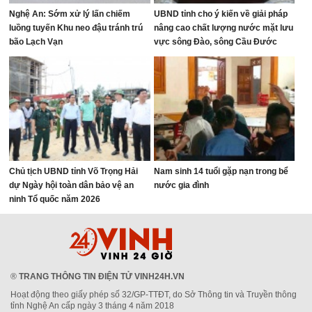
Nghệ An: Sớm xử lý lấn chiếm
UBND tỉnh cho ý kiến về giải pháp
luồng tuyến Khu neo đậu tránh trú
nâng cao chất lượng nước mặt lưu
bão Lạch Vạn
vực sông Đào, sông Cầu Đước
Chủ tịch UBND tỉnh Võ Trọng Hải
Nam sinh 14 tuổi gặp nạn trong bể
dự Ngày hội toàn dân bảo vệ an
nước gia đình
ninh Tổ quốc năm 2026
®
TRANG THÔNG TIN ĐIỆN TỬ VINH24H.VN
Hoạt động theo giấy phép số 32/GP-TTĐT, do Sở Thông tin và Truyền thông
tỉnh Nghệ An cấp ngày 3 tháng 4 năm 2018